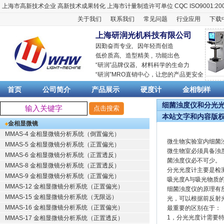
上海市高新技术企业
高新技术成果转化
上海市计量制造许可单位
CQC ISO9001:20
关于我们
联系我们
常见问题
行业应用
下载
上海研润光机科技有限公司
因勤奋而专业, 因年轻而创造
低价质高, 造型精美 , 功能出色
“
研润
”品牌仪器,
材料科学
的生命力
“
研润
”MRO直销中心，让您的产品更安全
首页
公司简介
产品展示
硬度计
金相制样
细菌浊度仪和分光光度
本站文字和内容版
金相显微镜
MMAS-4 金相显微镜分析系统（倒置偏光）
微生物实验室内细菌
MMAS-5 金相显微镜分析系统（正置偏光）
微生物室必须具备浊
MMAS-6 金相显微镜分析系统（正置透反）
菌浊度仪必不可少。
MMAS-8 金相显微镜分析系统（正置透反）
分光光度计主要是检
MMAS-9 金相显微镜分析系统（正置偏光）
吸光度A与吸光物质的
MMAS-12 金相显微镜分析系统（正置偏光）
细菌浊度仪的原理有
MMAS-15 金相显微镜分析系统（无限远）
光，可以根据前反射
MMAS-16 金相显微镜分析系统（正置偏光）
最重要的区别在于：
1，分光光度计需要
MMAS-17 金相显微镜分析系统（正置透反）