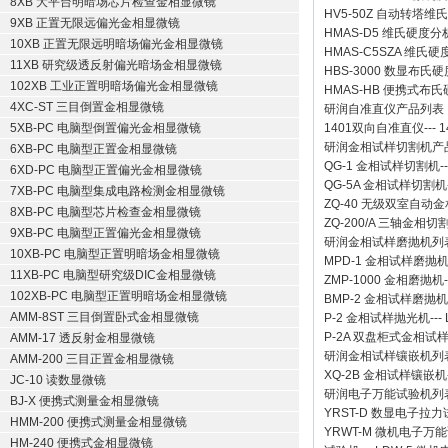
8XB 大平台明暗场芯片检查金相显微镜
HV5-50Z 自动转塔维
9XB 正置无限远偏光金相显微镜
HMAS-D5 维氏硬度
10XB 正置无限远明暗场偏光金相显微镜
HMAS-C5SZA 维
11XB 研究级透反射偏光暗场金相显微镜
HBS-3000 数显布氏
102XB 工业正置明暗场偏光金相显微镜
HMAS-HB 便携式布
4XC-ST 三目倒置金相显微镜
研润自准直仪
产品列表
5XB-PC 电脑型倒置偏光金相显微镜
1401双向自准直仪
---
1
研润金相试样切割机
产
6XB-PC 电脑型正置金相显微镜
QG-1
金相试样切割机
-
6XD-PC 电脑型正置偏光金相显微镜
QG-5A
金相试样切割机
7XB-PC 电脑型集成电路检测金相显微镜
ZQ-40
无级双室自动金
8XB-PC 电脑型芯片检查金相显微镜
ZQ-200/A
三轴金相切
9XB-PC 电脑型正置偏光金相显微镜
研润金相试样磨抛机
列
10XB-PC 电脑型正置明暗场金相显微镜
MPD-1
金相试样磨抛
11XB-PC 电脑型研究级DIC金相显微镜
ZMP-1000
金相磨抛机
102XB-PC 电脑型正置明暗场金相显微镜
BMP-2 金相试样磨抛机
AMM-8ST 三目倒置卧式金相显微镜
P-2 金相试样抛光机
---
P-2A 双盘柜式金相试
AMM-17 透反射金相显微镜
研润金相试样镶嵌机
列
AMM-200 三目正置金相显微镜
XQ-2B
金相试样镶嵌机
JC-10 读数显微镜
研润电子万能试验机
列
BJ-X 便携式测量金相显微镜
YRST-D 数显电子拉
HMM-200 便携式测量金相显微镜
YRWT-M 微机电子万
HM-240 便携式金相显微镜