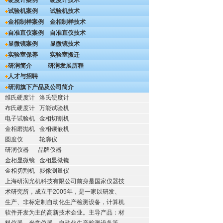
硬度计案例
硬度计技术
试验机案例
试验机技术
金相制样案例
金相制样技术
自准直仪案例
自准直仪技术
显微镜案例
显微镜技术
实验室保养
实验室搬迁
研润简介
研润发展历程
人才与招聘
研润旗下产品及公司简介
维氏硬度计
洛氏硬度计
布氏硬度计
万能试验机
电子试验机
金相切割机
金相磨抛机
金相镶嵌机
圆度仪
轮廓仪
研润仪器
品牌仪器
金相显微镜
金相显微镜
金相切割机
影像测量仪
上海研润光机科技有限公司前身是国家仪器技
术研究所，成立于2005年，是一家以研发、
生产、非标定制自动化生产检测设备，计算机
软件开发为主的高新技术企业。主导产品：材