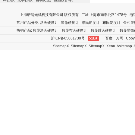
料仪器、光学仪器、自动化生产检测设备等。
上海研润光机科技有限公司
版权所有 厂址:上海市南奉公路1478号 电话:400
常用产品分类:
洛氏硬度计
显微硬度计
维氏硬度计
布氏硬度计
金相显
热销产品:
数显洛氏硬度计
数显布氏硬度计
数显维氏硬度计
数显显微
沪ICP备05061730号
51La
百度
万网
Copyr
SitemapX
SitemapX
SitemapX
Xenu
Asitemap