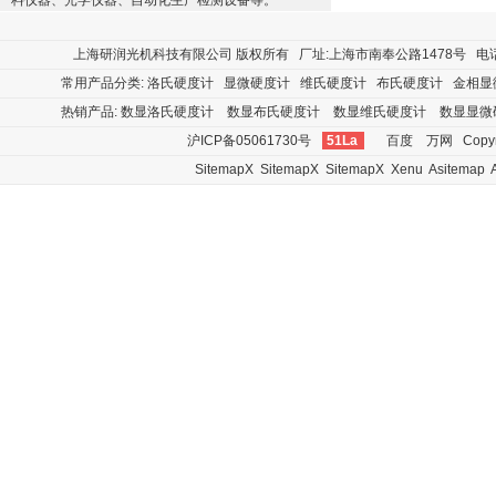
料仪器、光学仪器、自动化生产检测设备等。
上海研润光机科技有限公司
版权所有 厂址:上海市南奉公路1478号 电话:400
常用产品分类:
洛氏硬度计
显微硬度计
维氏硬度计
布氏硬度计
金相显
热销产品:
数显洛氏硬度计
数显布氏硬度计
数显维氏硬度计
数显显微
沪ICP备05061730号
51La
百度
万网
Copyr
SitemapX
SitemapX
SitemapX
Xenu
Asitemap