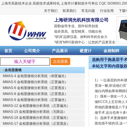
上海市高新技术企业
高新技术成果转化
上海市计量制造许可单位
CQC ISO9001:20
关于我们
联系我们
常见问题
行业应用
下载
上海研润光机科技有限公司
因勤奋而专业, 因年轻而创造
低价质高, 造型精美 , 功能出色
“
研润
”品牌仪器,
材料科学
的生命力
“
研润
”MRO直销中心，让您的产品更安全
首页
公司简介
产品展示
硬度计
金相制样
选购用于跑基层手术显
本站文字和内容版
金相显微镜
MMAS-4 金相显微镜分析系统（倒置偏光）
1）一位基层的外科朋
MMAS-5 金相显微镜分析系统（正置偏光）
景深一般,听说他们买
MMAS-6 金相显微镜分析系统（正置透反）
做白内障如果有脚踏
MMAS-8 金相显微镜分析系统（正置透反）
2）我有一朋友一个人
MMAS-9 金相显微镜分析系统（正置偏光）
做ECCE上五百例上
MMAS-12 金相显微镜分析系统（正置偏光）
而他的显微镜是八千
MMAS-15 金相显微镜分析系统（无限远）
做手术.这台也有十多
MMAS-16 金相显微镜分析系统（正置偏光）
3）选择手术显微镜
面也很不错的话,这一
MMAS-17 金相显微镜分析系统（正置透反）