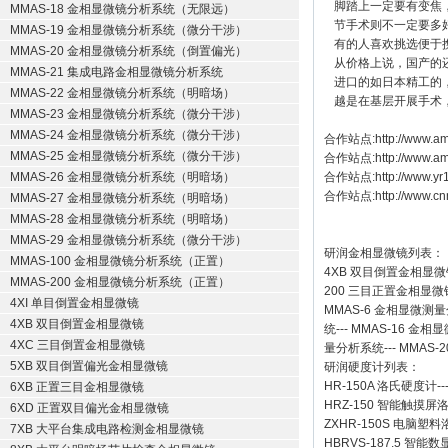
脚踏上一定要有变焦
MMAS-18 金相显微镜分析系统（无限远）
节手术则不一定要多
MMAS-19 金相显微镜分析系统（微分干涉）
有的人喜欢挑选便于
MMAS-20 金相显微镜分析系统（倒置偏光）
从价格上说，国产的
MMAS-21 集成电路金相显微镜分析系统
进口的如日本精工的
MMAS-22 金相显微镜分析系统（明暗场）
越是在基层开展手术
MMAS-23 金相显微镜分析系统（微分干涉）
MMAS-24 金相显微镜分析系统（微分干涉）
合作站点:
http://www.am
MMAS-25 金相显微镜分析系统（微分干涉）
合作站点:
http://www.a
MMAS-26 金相显微镜分析系统（明暗场）
合作站点:
http://www.y
合作站点:
http://www.cn
MMAS-27 金相显微镜分析系统（明暗场）
MMAS-28 金相显微镜分析系统（明暗场）
MMAS-29 金相显微镜分析系统（微分干涉）
研润金相显微镜
列表：
MMAS-100 金相显微镜分析系统（正置）
4XB
双目倒置金相显微
MMAS-200 金相显微镜分析系统（正置）
200
三目正置金相显微
4XI 单目倒置金相显微镜
MMAS-6
金相显微测量
4XB 双目倒置金相显微镜
统
---
MMAS-16
金相显
4XC 三目倒置金相显微镜
量分析系统
---
MMAS-2
5XB 双目倒置偏光金相显微镜
研润硬度计
列表：
HR-150A 洛氏硬度计
--
6XB 正置三目金相显微镜
HRZ-150 智能触摸
6XD 正置双目偏光金相显微镜
ZXHR-150S 电脑塑
7XB 大平台集成电路检测金相显微镜
HBRVS-187.5 智