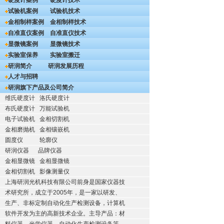
硬度计案例
硬度计技术
试验机案例
试验机技术
金相制样案例
金相制样技术
自准直仪案例
自准直仪技术
显微镜案例
显微镜技术
实验室保养
实验室搬迁
研润简介
研润发展历程
人才与招聘
研润旗下产品及公司简介
维氏硬度计
洛氏硬度计
布氏硬度计
万能试验机
电子试验机
金相切割机
金相磨抛机
金相镶嵌机
圆度仪
轮廓仪
研润仪器
品牌仪器
金相显微镜
金相显微镜
金相切割机
影像测量仪
上海研润光机科技有限公司前身是国家仪器技
术研究所，成立于2005年，是一家以研发、
生产、非标定制自动化生产检测设备，计算机
软件开发为主的高新技术企业。主导产品：材