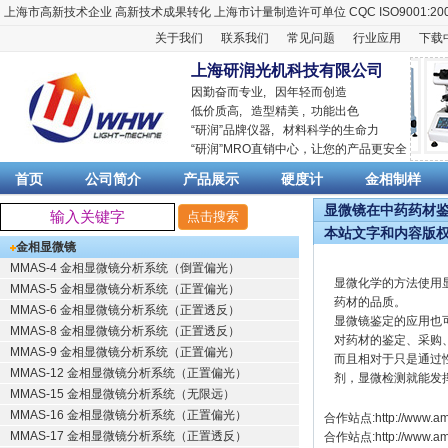
上海市高新技术企业
高新技术成果转化
上海市计量制造许可单位
CQC ISO9001:20
关于我们
联系我们
常见问题
行业应用
下载
上海研润光机科技有限公司
因勤奋而专业, 因年轻而创造
低价质高, 造型精美 , 功能出色
“
研润
”品牌仪器,
材料科学
的生命力
“
研润
”MRO直销中心，让您的产品更安全
首页
公司简介
产品展示
硬度计
金相制样
显微镜在中药药材鉴定
本站文字和内容版
金相显微镜
MMAS-4 金相显微镜分析系统（倒置偏光）
显微化学的方法使用
MMAS-5 金相显微镜分析系统（正置偏光）
药材的品质。
MMAS-6 金相显微镜分析系统（正置透反）
显微镜鉴定的应用也
MMAS-8 金相显微镜分析系统（正置透反）
对药材的鉴定、采购
MMAS-9 金相显微镜分析系统（正置偏光）
而且相对于只是通过
MMAS-12 金相显微镜分析系统（正置偏光）
剂，显微检测就能发
MMAS-15 金相显微镜分析系统（无限远）
MMAS-16 金相显微镜分析系统（正置偏光）
合作站点:
http://www.am
MMAS-17 金相显微镜分析系统（正置透反）
合作站点:
http://www.a