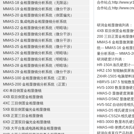
合作站点:
http://www.y
MMAS-18 金相显微镜分析系统（无限远）
合作站点:
http://www.cn
MMAS-19 金相显微镜分析系统（微分干涉）
MMAS-20 金相显微镜分析系统（倒置偏光）
MMAS-21 集成电路金相显微镜分析系统
研润金相显微镜
列表：
MMAS-22 金相显微镜分析系统（明暗场）
4XB
双目倒置金相显微
MMAS-23 金相显微镜分析系统（微分干涉）
200
三目正置金相显微
MMAS-24 金相显微镜分析系统（微分干涉）
MMAS-6
金相显微测量
MMAS-25 金相显微镜分析系统（微分干涉）
统
---
MMAS-16
金相显
MMAS-26 金相显微镜分析系统（明暗场）
量分析系统
---
MMAS-2
MMAS-27 金相显微镜分析系统（明暗场）
研润硬度计
列表：
HR-150A 洛氏硬度计
--
MMAS-28 金相显微镜分析系统（明暗场）
HRZ-150 智能触摸
MMAS-29 金相显微镜分析系统（微分干涉）
ZXHR-150S 电脑塑
MMAS-100 金相显微镜分析系统（正置）
HBRVS-187.5 智
MMAS-200 金相显微镜分析系统（正置）
HVS-1000 数显显微
4XI 单目倒置金相显微镜
HMAS-D 显微硬度测
4XB 双目倒置金相显微镜
HMAS-DSMZ 显微
4XC 三目倒置金相显微镜
HV5-50Z 自动转塔维
5XB 双目倒置偏光金相显微镜
HMAS-D5 维氏硬度
6XB 正置三目金相显微镜
HMAS-C5SZA 维
HBS-3000 数显布氏
6XD 正置双目偏光金相显微镜
HMAS-HB 便携式布
7XB 大平台集成电路检测金相显微镜
研润自准直仪
产品列表