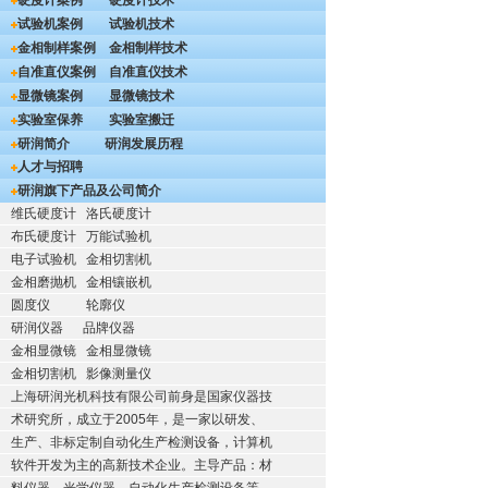
硬度计案例
硬度计技术
试验机案例
试验机技术
金相制样案例
金相制样技术
自准直仪案例
自准直仪技术
显微镜案例
显微镜技术
实验室保养
实验室搬迁
研润简介
研润发展历程
人才与招聘
研润旗下产品及公司简介
维氏硬度计
洛氏硬度计
布氏硬度计
万能试验机
电子试验机
金相切割机
金相磨抛机
金相镶嵌机
圆度仪
轮廓仪
研润仪器
品牌仪器
金相显微镜
金相显微镜
金相切割机
影像测量仪
上海研润光机科技有限公司前身是国家仪器技
术研究所，成立于2005年，是一家以研发、
生产、非标定制自动化生产检测设备，计算机
软件开发为主的高新技术企业。主导产品：材