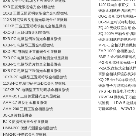
8XB 大平台明暗场芯片检查金相显微镜
1401双向自准直仪
---
1
9XB 正置无限远偏光金相显微镜
研润金相试样切割机
产
10XB 正置无限远明暗场偏光金相显微镜
QG-1
金相试样切割机
-
11XB 研究级透反射偏光暗场金相显微镜
QG-5A
金相试样切割机
102XB 工业正置明暗场偏光金相显微镜
ZQ-40
无级双室自动金
4XC-ST 三目倒置金相显微镜
ZQ-200/A
三轴金相切
5XB-PC 电脑型倒置偏光金相显微镜
研润金相试样磨抛机
列
6XB-PC 电脑型正置金相显微镜
MPD-1
金相试样磨抛
ZMP-1000
金相磨抛机
6XD-PC 电脑型正置偏光金相显微镜
BMP-2 金相试样磨抛机
7XB-PC 电脑型集成电路检测金相显微镜
P-2 金相试样抛光机
---
8XB-PC 电脑型芯片检查金相显微镜
P-2A 双盘柜式金相试
9XB-PC 电脑型正置偏光金相显微镜
研润金相试样镶嵌机
列
10XB-PC 电脑型正置明暗场金相显微镜
XQ-2B
金相试样镶嵌机
11XB-PC 电脑型研究级DIC金相显微镜
研润电子万能试验机
列
102XB-PC 电脑型正置明暗场金相显微镜
YRST-D 数显电子拉
AMM-8ST 三目倒置卧式金相显微镜
YRWT-M 微机电子万
AMM-17 透反射金相显微镜
试验机
---
LDW-5 微
万能试验机
---
WDW10
AMM-200 三目正置金相显微镜
JC-10 读数显微镜
BJ-X 便携式测量金相显微镜
HMM-200 便携式测量金相显微镜
HM-240 便携式金相显微镜