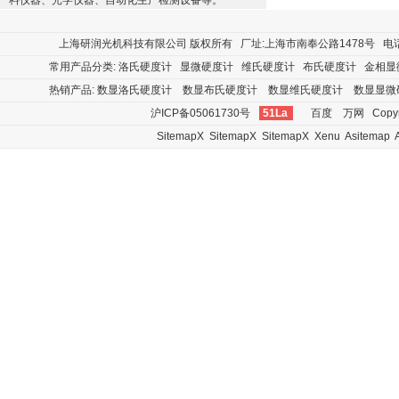
料仪器、光学仪器、自动化生产检测设备等。
上海研润光机科技有限公司
版权所有 厂址:上海市南奉公路1478号 电话:400
常用产品分类:
洛氏硬度计
显微硬度计
维氏硬度计
布氏硬度计
金相显
热销产品:
数显洛氏硬度计
数显布氏硬度计
数显维氏硬度计
数显显微
沪ICP备05061730号
51La
百度
万网
Copyr
SitemapX
SitemapX
SitemapX
Xenu
Asitemap