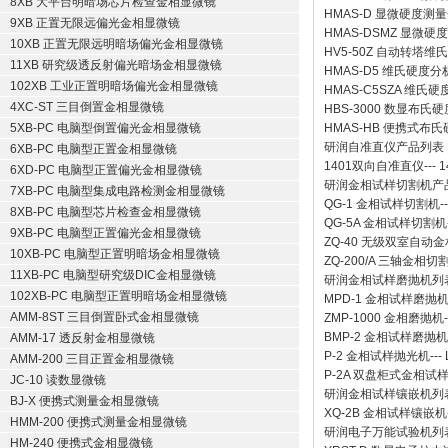
8XB 大平台明暗场芯片检查金相显微镜
HMAS-D 显微硬度测
9XB 正置无限远偏光金相显微镜
HMAS-DSMZ 显微
10XB 正置无限远明暗场偏光金相显微镜
HV5-50Z 自动转塔维
11XB 研究级透反射偏光暗场金相显微镜
HMAS-D5 维氏硬度
102XB 工业正置明暗场偏光金相显微镜
HMAS-C5SZA 维
4XC-ST 三目倒置金相显微镜
HBS-3000 数显布氏
5XB-PC 电脑型倒置偏光金相显微镜
HMAS-HB 便携式布
研润自准直仪
产品列表
6XB-PC 电脑型正置金相显微镜
1401双向自准直仪
---
1
6XD-PC 电脑型正置偏光金相显微镜
研润金相试样切割机
产
7XB-PC 电脑型集成电路检测金相显微镜
QG-1
金相试样切割机
-
8XB-PC 电脑型芯片检查金相显微镜
QG-5A
金相试样切割机
9XB-PC 电脑型正置偏光金相显微镜
ZQ-40
无级双室自动金
10XB-PC 电脑型正置明暗场金相显微镜
ZQ-200/A
三轴金相切
11XB-PC 电脑型研究级DIC金相显微镜
研润金相试样磨抛机
列
102XB-PC 电脑型正置明暗场金相显微镜
MPD-1
金相试样磨抛
AMM-8ST 三目倒置卧式金相显微镜
ZMP-1000
金相磨抛机
BMP-2 金相试样磨抛机
AMM-17 透反射金相显微镜
P-2 金相试样抛光机
---
AMM-200 三目正置金相显微镜
P-2A 双盘柜式金相试
JC-10 读数显微镜
研润金相试样镶嵌机
列
BJ-X 便携式测量金相显微镜
XQ-2B
金相试样镶嵌机
HMM-200 便携式测量金相显微镜
研润电子万能试验机
列
HM-240 便携式金相显微镜