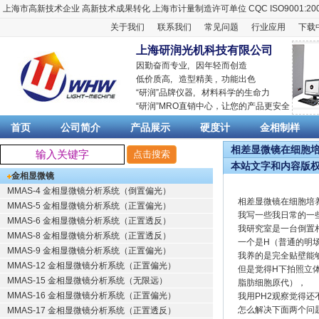
上海市高新技术企业
高新技术成果转化
上海市计量制造许可单位
CQC ISO9001:20
关于我们
联系我们
常见问题
行业应用
下载
上海研润光机科技有限公司
因勤奋而专业, 因年轻而创造
低价质高, 造型精美 , 功能出色
“
研润
”品牌仪器,
材料科学
的生命力
“
研润
”MRO直销中心，让您的产品更安全
首页
公司简介
产品展示
硬度计
金相制样
相差显微镜在细胞培养
本站文字和内容版
金相显微镜
MMAS-4 金相显微镜分析系统（倒置偏光）
相差显微镜在细胞培
MMAS-5 金相显微镜分析系统（正置偏光）
我写一些我日常的一
MMAS-6 金相显微镜分析系统（正置透反）
我研究室是一台倒置
MMAS-8 金相显微镜分析系统（正置透反）
一个是H（普通的明场
MMAS-9 金相显微镜分析系统（正置偏光）
我养的是完全贴壁能
MMAS-12 金相显微镜分析系统（正置偏光）
但是觉得H下拍照立
MMAS-15 金相显微镜分析系统（无限远）
脂肪细胞原代），
MMAS-16 金相显微镜分析系统（正置偏光）
我用PH2观察觉得
怎么解决下面两个问
MMAS-17 金相显微镜分析系统（正置透反）