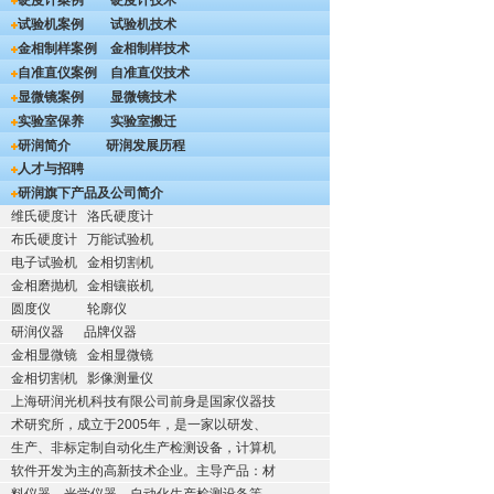
硬度计案例
硬度计技术
试验机案例
试验机技术
金相制样案例
金相制样技术
自准直仪案例
自准直仪技术
显微镜案例
显微镜技术
实验室保养
实验室搬迁
研润简介
研润发展历程
人才与招聘
研润旗下产品及公司简介
维氏硬度计
洛氏硬度计
布氏硬度计
万能试验机
电子试验机
金相切割机
金相磨抛机
金相镶嵌机
圆度仪
轮廓仪
研润仪器
品牌仪器
金相显微镜
金相显微镜
金相切割机
影像测量仪
上海研润光机科技有限公司前身是国家仪器技
术研究所，成立于2005年，是一家以研发、
生产、非标定制自动化生产检测设备，计算机
软件开发为主的高新技术企业。主导产品：材