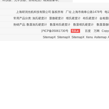
料仪器、光学仪器、自动化生产检测设备等。
上海研润光机科技有限公司
版权所有 厂址:上海市南奉公路1478号 电话:400
常用产品分类:
洛氏硬度计
显微硬度计
维氏硬度计
布氏硬度计
金相显
热销产品:
数显洛氏硬度计
数显布氏硬度计
数显维氏硬度计
数显显微
沪ICP备05061730号
51La
百度
万网
Copyr
SitemapX
SitemapX
SitemapX
Xenu
Asitemap