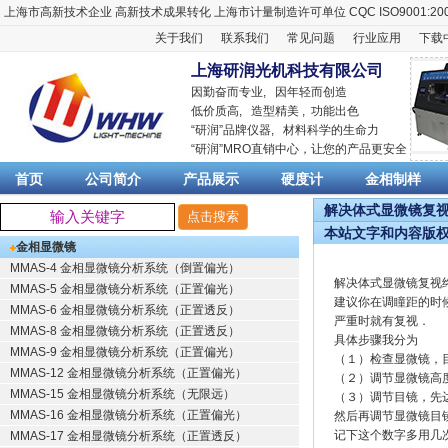
上海市高新技术企业
高新技术成果转化
上海市计量制造许可单位
CQC ISO9001:20
关于我们
联系我们
常见问题
行业应用
下载
上海研润光机科技有限公司
因勤奋而专业, 因年轻而创造
低价质高, 造型精美 , 功能出色
“
研润
”品牌仪器,
材料科学
的生命力
“
研润
”MRO直销中心，让您的产品更安全
首页
公司简介
产品展示
硬度计
金相制样
解决体式显微镜复视终
本站文字和内容版
金相显微镜
MMAS-4 金相显微镜分析系统（倒置偏光）
解决体式显微镜复视
MMAS-5 金相显微镜分析系统（正置偏光）
建议你在调瞳距的时
MMAS-6 金相显微镜分析系统（正置透反）
严重时就有复视．
MMAS-8 金相显微镜分析系统（正置透反）
具体步骤我分为
MMAS-9 金相显微镜分析系统（正置偏光）
（１）检查显微镜，
MMAS-12 金相显微镜分析系统（正置偏光）
（２）调节显微镜高
MMAS-15 金相显微镜分析系统（无限远）
（３）调节目镜，先
MMAS-16 金相显微镜分析系统（正置偏光）
然后再调节显微镜目
记下这个数字多用几
MMAS-17 金相显微镜分析系统（正置透反）