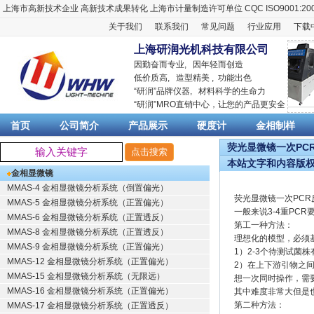
上海市高新技术企业
高新技术成果转化
上海市计量制造许可单位
CQC ISO9001:20
关于我们
联系我们
常见问题
行业应用
下载
上海研润光机科技有限公司
因勤奋而专业, 因年轻而创造
低价质高, 造型精美 , 功能出色
“
研润
”品牌仪器,
材料科学
的生命力
“
研润
”MRO直销中心，让您的产品更安全
首页
公司简介
产品展示
硬度计
金相制样
荧光显微镜一次PCR
本站文字和内容版
金相显微镜
MMAS-4 金相显微镜分析系统（倒置偏光）
荧光显微镜一次PC
MMAS-5 金相显微镜分析系统（正置偏光）
一般来说3-4重PC
MMAS-6 金相显微镜分析系统（正置透反）
第工一种方法：
MMAS-8 金相显微镜分析系统（正置透反）
理想化的模型，必须
MMAS-9 金相显微镜分析系统（正置偏光）
1）2-3个待测试菌
MMAS-12 金相显微镜分析系统（正置偏光）
2）在上下游引物之
MMAS-15 金相显微镜分析系统（无限远）
想一次同时操作，需要
MMAS-16 金相显微镜分析系统（正置偏光）
其中难度非常大但是
第二种方法：
MMAS-17 金相显微镜分析系统（正置透反）