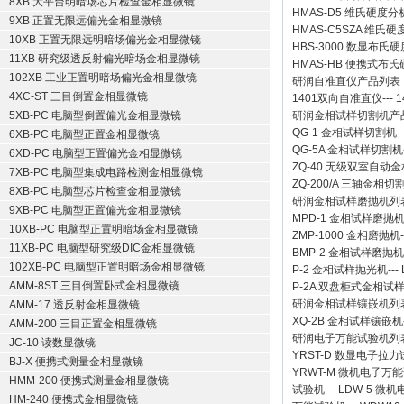
8XB 大平台明暗场芯片检查金相显微镜
HMAS-D5 维氏硬度
9XB 正置无限远偏光金相显微镜
HMAS-C5SZA 维
10XB 正置无限远明暗场偏光金相显微镜
HBS-3000 数显布氏
11XB 研究级透反射偏光暗场金相显微镜
HMAS-HB 便携式布
102XB 工业正置明暗场偏光金相显微镜
研润自准直仪
产品列表
4XC-ST 三目倒置金相显微镜
1401双向自准直仪
---
1
5XB-PC 电脑型倒置偏光金相显微镜
研润金相试样切割机
产
QG-1
金相试样切割机
-
6XB-PC 电脑型正置金相显微镜
QG-5A
金相试样切割机
6XD-PC 电脑型正置偏光金相显微镜
ZQ-40
无级双室自动金
7XB-PC 电脑型集成电路检测金相显微镜
ZQ-200/A
三轴金相切
8XB-PC 电脑型芯片检查金相显微镜
研润金相试样磨抛机
列
9XB-PC 电脑型正置偏光金相显微镜
MPD-1
金相试样磨抛
10XB-PC 电脑型正置明暗场金相显微镜
ZMP-1000
金相磨抛机
11XB-PC 电脑型研究级DIC金相显微镜
BMP-2 金相试样磨抛机
102XB-PC 电脑型正置明暗场金相显微镜
P-2 金相试样抛光机
---
AMM-8ST 三目倒置卧式金相显微镜
P-2A 双盘柜式金相试
研润金相试样镶嵌机
列
AMM-17 透反射金相显微镜
XQ-2B
金相试样镶嵌机
AMM-200 三目正置金相显微镜
研润电子万能试验机
列
JC-10 读数显微镜
YRST-D 数显电子拉
BJ-X 便携式测量金相显微镜
YRWT-M 微机电子万
HMM-200 便携式测量金相显微镜
试验机
---
LDW-5 微
HM-240 便携式金相显微镜