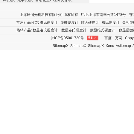
料仪器、光学仪器、自动化生产检测设备等。
上海研润光机科技有限公司
版权所有 厂址:上海市南奉公路1478号 电话:400
常用产品分类:
洛氏硬度计
显微硬度计
维氏硬度计
布氏硬度计
金相显
热销产品:
数显洛氏硬度计
数显布氏硬度计
数显维氏硬度计
数显显微
沪ICP备05061730号
51La
百度
万网
Copyr
SitemapX
SitemapX
SitemapX
Xenu
Asitemap