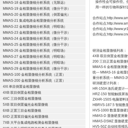
操作性会可操作些。
MMAS-18 金相显微镜分析系统（无限远）
用一样的引物和探针设计
MMAS-19 金相显微镜分析系统（微分干涉）
MMAS-20 金相显微镜分析系统（倒置偏光）
合作站点:
http://www.am
MMAS-21 集成电路金相显微镜分析系统
合作站点:
http://www.a
MMAS-22 金相显微镜分析系统（明暗场）
合作站点:
http://www.y
MMAS-23 金相显微镜分析系统（微分干涉）
合作站点:
http://www.cn
MMAS-24 金相显微镜分析系统（微分干涉）
MMAS-25 金相显微镜分析系统（微分干涉）
MMAS-26 金相显微镜分析系统（明暗场）
研润金相显微镜
列表：
4XB
双目倒置金相显微
MMAS-27 金相显微镜分析系统（明暗场）
200
三目正置金相显微
MMAS-28 金相显微镜分析系统（明暗场）
MMAS-6
金相显微测量
MMAS-29 金相显微镜分析系统（微分干涉）
统
---
MMAS-16
金相显
MMAS-100 金相显微镜分析系统（正置）
量分析系统
---
MMAS-2
MMAS-200 金相显微镜分析系统（正置）
研润硬度计
列表：
4XI 单目倒置金相显微镜
HR-150A 洛氏硬度计
--
4XB 双目倒置金相显微镜
HRZ-150 智能触摸
4XC 三目倒置金相显微镜
ZXHR-150S 电脑塑
5XB 双目倒置偏光金相显微镜
HBRVS-187.5 智
HVS-1000 数显显微
6XB 正置三目金相显微镜
HMAS-D 显微硬度测
6XD 正置双目偏光金相显微镜
HMAS-DSMZ 显微
7XB 大平台集成电路检测金相显微镜
HV5-50Z 自动转塔维