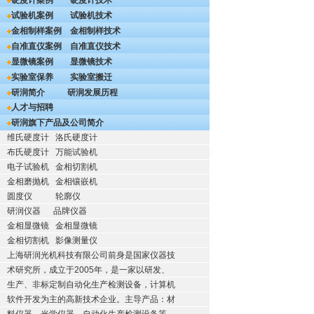
硬度计案例
硬度计技术
试验机案例
试验机技术
金相制样案例
金相制样技术
自准直仪案例
自准直仪技术
显微镜案例
显微镜技术
实验室保养
实验室搬迁
研润简介
研润发展历程
人才与招聘
研润旗下产品及公司简介
维氏硬度计
洛氏硬度计
布氏硬度计
万能试验机
电子试验机
金相切割机
金相磨抛机
金相镶嵌机
圆度仪
轮廓仪
研润仪器
品牌仪器
金相显微镜
金相显微镜
金相切割机
影像测量仪
上海研润光机科技有限公司前身是国家仪器技
术研究所，成立于2005年，是一家以研发、
生产、非标定制自动化生产检测设备，计算机
软件开发为主的高新技术企业。主导产品：材