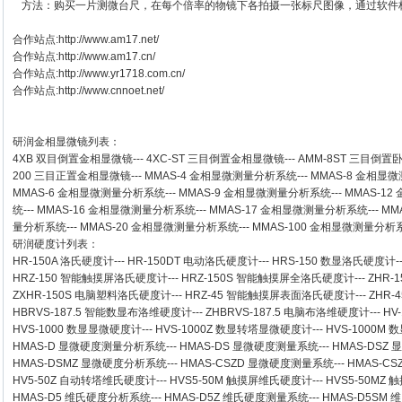
方法：购买一片测微台尺，在每个倍率的物镜下各拍摄一张标尺图像，通过软件
合作站点:
http://www.am17.net/
合作站点:
http://www.am17.cn/
合作站点:
http://www.yr1718.com.cn/
合作站点:
http://www.cnnoet.net/
研润金相显微镜
列表：
4XB
双目倒置金相显微镜
---
4XC-ST
三目倒置金相显微镜
---
AMM-8ST
三目倒置
200
三目正置金相显微镜
---
MMAS-4
金相显微测量分析系统
---
MMAS-8
金相显微
MMAS-6
金相显微测量分析系统
---
MMAS-9
金相显微测量分析系统
---
MMAS-12
统
---
MMAS-16
金相显微测量分析系统
---
MMAS-17
金相显微测量分析系统
---
MM
量分析系统
---
MMAS-20
金相显微测量分析系统
---
MMAS-100
金相显微测量分析
研润硬度计
列表：
HR-150A 洛氏硬度计
---
HR-150DT 电动洛氏硬度计
---
HRS-150 数显洛氏硬度计
-
HRZ-150 智能触摸屏洛氏硬度计
---
HRZ-150S 智能触摸屏全洛氏硬度计
---
ZHR-
ZXHR-150S 电脑塑料洛氏硬度计
---
HRZ-45 智能触摸屏表面洛氏硬度计
---
ZHR
HBRVS-187.5 智能数显布洛维硬度计
---
ZHBRVS-187.5 电脑布洛维硬度计
---
HV
HVS-1000 数显显微硬度计
---
HVS-1000Z 数显转塔显微硬度计
---
HVS-1000M
HMAS-D 显微硬度测量分析系统
---
HMAS-DS 显微硬度测量系统
---
HMAS-DSZ
HMAS-DSMZ 显微硬度分析系统
---
HMAS-CSZD 显微硬度测量系统
---
HMAS-C
HV5-50Z 自动转塔维氏硬度计
---
HVS5-50M 触摸屏维氏硬度计
---
HVS5-50M
HMAS-D5 维氏硬度分析系统
---
HMAS-D5Z 维氏硬度测量系统
---
HMAS-D5SM