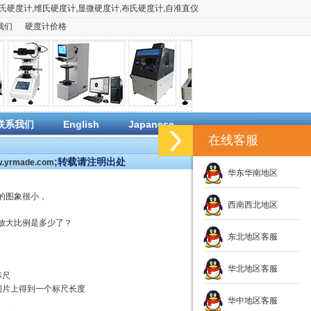
氏硬度计
,
维氏硬度计
,
显微硬度计
,
布氏硬度计
,
自准直仪
我们
硬度计价格
联系我们
English
Japanese
在线客服
;转载请注明出处
ww.yrmade.com
华东华南地区
的图象很小，
西南西北地区
放大比例是多少了？
东北地区客服
华北地区客服
标尺
图片上得到一个标尺长度
华中地区客服