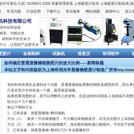
造许可单位
CQC ISO9001:2008
质量管理体系
上海硬度计
技术-上海
硬度计
制造商,
洛
们
常见问题
行业应用
下载中心
售后服务
网站地图
新闻中心
加入
机科技有限公司
 因年轻而创造
精美 , 功能出色
,
材料科学
的生命力
销中心，让您的产品更安全
硬度计
金相制样
试验机
准直仪
研润软件
如何确定普通显微镜细胞照片的放大比例-----新闻标题
本站文字和内容版权为上海研润光学显微镜硬度计制造厂所有
http://w
有的时候有朋友会遇到这个问题：普通显微镜如果数码相机直接照的话，照出来
只是在照片中间形成一个圆，圆里面是细胞。
如果想看清楚的话，是可以用数码上的变焦，但是这样的话很多人就就搞不清楚
给出以下几个建议：
有以下两种方法：
1、已有设备：倒置显微镜+数码相机
方法（1）：购买一片目镜测微尺，可大概估算细胞直径，但无法在图片上添加
方法（2）：购买一片照相目镜测微尺，放在数码相机接口棱镜内，可在拍下的
2、已有设备：倒置显微镜+数码CCD+专业图像软件