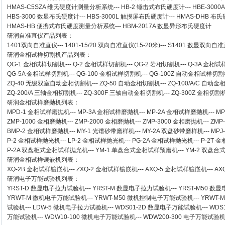
HMAS-C5SZA 维氏硬度计测量分析系统
---
HB-2 锤击式布氏硬度计
---
HBE-300
HBS-3000 数显布氏硬度计
---
HBS-3000L 触摸屏布氏硬度计
---
HMAS-DHB 布
HMAS-HB 便携式布氏硬度测量分析系统
---
HBM-2017A 数显异形布氏硬度计
研润自准直仪
产品列表：
1401双向自准直仪
---
1401-15/20 双向自准直仪(15-20米)
---
S1401 数显双向自准直
研润金相试样切割机
产品列表：
QG-1
金相试样切割机
---
Q-2
金相试样切割机
---
QG-2
岩相切割机
---
Q-3A
金相试
QG-5A
金相试样切割机
---
QG-100
金相试样切割机
---
QG-100Z
自动金相试样切割
ZQ-40
无级双室自动金相切割机
---
ZQ-50
自动金相切割机
---
ZQ-100/A/C
自动金
ZQ-200/A
三轴金相切割机
---
ZQ-300F
三轴自动金相切割机
---
ZQ-300Z
金相切割
研润金相试样磨抛机
列表：
MPD-1
金相试样磨抛机
---
MP-3A
金相试样磨抛机
---
MP-2A
金相试样磨抛机
---
MP
ZMP-1000
金相磨抛机
---
ZMP-2000
金相磨抛机
---
ZMP-3000
金相磨抛机
---
ZMP
BMP-2 金相试样磨抛机
---
MY-1 光谱砂带磨样机
---
MY-2A 双盘砂带磨样机
---
MPJ
P-2 金相试样抛光机
---
LP-2 金相试样抛光机
---
PG-2A 金相试样抛光机
---
P-2T 
P-2A 双盘柜式金相试样抛光机
---
YM-1 单盘台式金相试样预磨机
---
YM-2 双盘
研润金相试样镶嵌机
列表：
XQ-2B
金相试样镶嵌机
---
ZXQ-2
金相试样镶嵌机
---
AXQ-5
金相试样镶嵌机
---
AX
研润电子万能试验机
列表：
YRST-D 数显电子拉力试验机
---
YRST-M 数显电子拉力试验机
---
YRST-M50 
YRWT-M 微机电子万能试验机
---
YRWT-M50 微机控制电子万能试验机
---
YRWT-
试验机
---
LDW-5 微机电子拉力试验机
---
WDS01-2D 数显电子万能试验机
---
WDS
万能试验机
---
WDW10-100 微机电子万能试验机
---
WDW200-300 电子万能试验