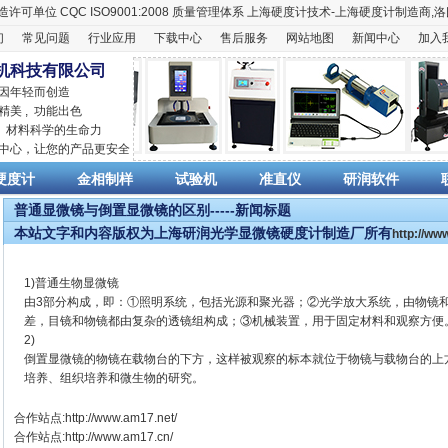
造许可单位
CQC ISO9001:2008
质量管理体系
上海硬度计
技术-上海
硬度计
制造商,
洛
们
常见问题
行业应用
下载中心
售后服务
网站地图
新闻中心
加入
机科技有限公司
 因年轻而创造
精美 , 功能出色
,
材料科学
的生命力
销中心，让您的产品更安全
硬度计
金相制样
试验机
准直仪
研润软件
普通显微镜与倒置显微镜的区别-----新闻标题
本站文字和内容版权为上海研润光学显微镜硬度计制造厂所有
http://w
1)普通生物显微镜
由3部分构成，即：①照明系统，包括光源和聚光器；②光学放大系统，由物镜
差，目镜和物镜都由复杂的透镜组构成；③机械装置，用于固定材料和观察方便
2)
倒置显微镜的物镜在载物台的下方，这样被观察的标本就位于物镜与载物台的上
培养、组织培养和微生物的研究。
合作站点:
http://www.am17.net/
合作站点:
http://www.am17.cn/