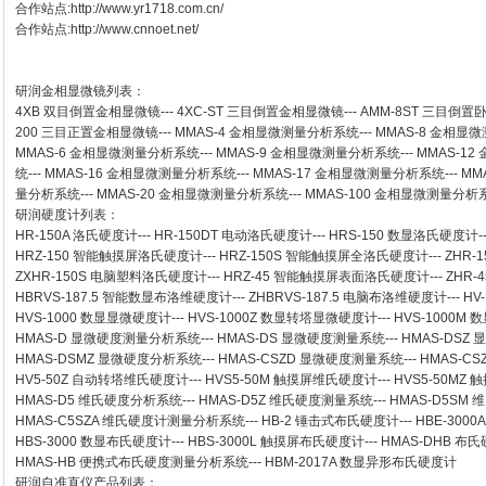
合作站点:
http://www.yr1718.com.cn/
合作站点:
http://www.cnnoet.net/
研润金相显微镜
列表：
4XB
双目倒置金相显微镜
---
4XC-ST
三目倒置金相显微镜
---
AMM-8ST
三目倒置
200
三目正置金相显微镜
---
MMAS-4
金相显微测量分析系统
---
MMAS-8
金相显微
MMAS-6
金相显微测量分析系统
---
MMAS-9
金相显微测量分析系统
---
MMAS-12
统
---
MMAS-16
金相显微测量分析系统
---
MMAS-17
金相显微测量分析系统
---
MM
量分析系统
---
MMAS-20
金相显微测量分析系统
---
MMAS-100
金相显微测量分析
研润硬度计
列表：
HR-150A 洛氏硬度计
---
HR-150DT 电动洛氏硬度计
---
HRS-150 数显洛氏硬度计
-
HRZ-150 智能触摸屏洛氏硬度计
---
HRZ-150S 智能触摸屏全洛氏硬度计
---
ZHR-
ZXHR-150S 电脑塑料洛氏硬度计
---
HRZ-45 智能触摸屏表面洛氏硬度计
---
ZHR
HBRVS-187.5 智能数显布洛维硬度计
---
ZHBRVS-187.5 电脑布洛维硬度计
---
HV
HVS-1000 数显显微硬度计
---
HVS-1000Z 数显转塔显微硬度计
---
HVS-1000M
HMAS-D 显微硬度测量分析系统
---
HMAS-DS 显微硬度测量系统
---
HMAS-DSZ
HMAS-DSMZ 显微硬度分析系统
---
HMAS-CSZD 显微硬度测量系统
---
HMAS-C
HV5-50Z 自动转塔维氏硬度计
---
HVS5-50M 触摸屏维氏硬度计
---
HVS5-50M
HMAS-D5 维氏硬度分析系统
---
HMAS-D5Z 维氏硬度测量系统
---
HMAS-D5SM
HMAS-C5SZA 维氏硬度计测量分析系统
---
HB-2 锤击式布氏硬度计
---
HBE-300
HBS-3000 数显布氏硬度计
---
HBS-3000L 触摸屏布氏硬度计
---
HMAS-DHB 布
HMAS-HB 便携式布氏硬度测量分析系统
---
HBM-2017A 数显异形布氏硬度计
研润自准直仪
产品列表：