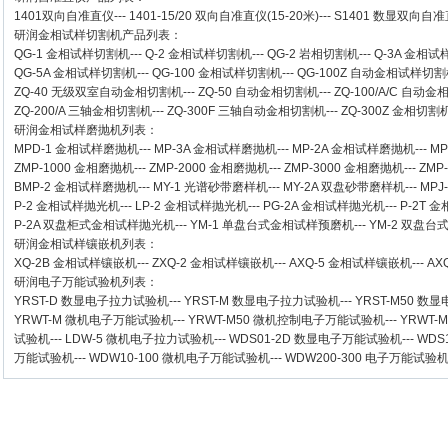
1401双向自准直仪
---
1401-15/20 双向自准直仪(15-20米)
---
S1401 数显双向自准直
研润金相试样切割机
产品列表：
QG-1
金相试样切割机
---
Q-2
金相试样切割机
---
QG-2
岩相切割机
---
Q-3A
金相试
QG-5A
金相试样切割机
---
QG-100
金相试样切割机
---
QG-100Z
自动金相试样切割
ZQ-40
无级双室自动金相切割机
---
ZQ-50
自动金相切割机
---
ZQ-100/A/C
自动金
ZQ-200/A
三轴金相切割机
---
ZQ-300F
三轴自动金相切割机
---
ZQ-300Z
金相切割
研润金相试样磨抛机
列表：
MPD-1
金相试样磨抛机
---
MP-3A
金相试样磨抛机
---
MP-2A
金相试样磨抛机
---
MP
ZMP-1000
金相磨抛机
---
ZMP-2000
金相磨抛机
---
ZMP-3000
金相磨抛机
---
ZMP
BMP-2 金相试样磨抛机
---
MY-1 光谱砂带磨样机
---
MY-2A 双盘砂带磨样机
---
MPJ
P-2 金相试样抛光机
---
LP-2 金相试样抛光机
---
PG-2A 金相试样抛光机
---
P-2T 
P-2A 双盘柜式金相试样抛光机
---
YM-1 单盘台式金相试样预磨机
---
YM-2 双盘
研润金相试样镶嵌机
列表：
XQ-2B
金相试样镶嵌机
---
ZXQ-2
金相试样镶嵌机
---
AXQ-5
金相试样镶嵌机
---
AX
研润电子万能试验机
列表：
YRST-D 数显电子拉力试验机
---
YRST-M 数显电子拉力试验机
---
YRST-M50 
YRWT-M 微机电子万能试验机
---
YRWT-M50 微机控制电子万能试验机
---
YRWT-
试验机
---
LDW-5 微机电子拉力试验机
---
WDS01-2D 数显电子万能试验机
---
WDS
万能试验机
---
WDW10-100 微机电子万能试验机
---
WDW200-300 电子万能试验