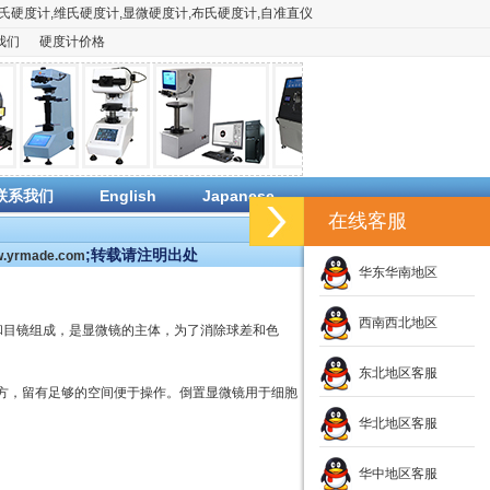
氏硬度计
,
维氏硬度计
,
显微硬度计
,
布氏硬度计
,
自准直仪
我们
硬度计价格
联系我们
English
Japanese
在线客服
;转载请注明出处
ww.yrmade.com
华东华南地区
西南西北地区
和目镜组成，是显微镜的主体，为了消除球差和色
。
东北地区客服
方，留有足够的空间便于操作。倒置显微镜用于细胞
华北地区客服
华中地区客服