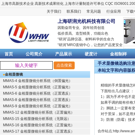
上海市高新技术企业
高新技术成果转化
上海市计量制造许可单位
CQC ISO9001:20
关于我们
联系我们
常见问题
行业应用
下载
上海研润光机科技有限公司
因勤奋而专业, 因年轻而创造
低价质高, 造型精美 , 功能出色
“
研润
”品牌仪器,
材料科学
的生命力
“
研润
”MRO直销中心，让您的产品更安全
首页
公司简介
产品展示
硬度计
金相制样
手术显微镜选购注意事
本站文字和内容版
金相显微镜
MMAS-4 金相显微镜分析系统（倒置偏光）
精细的手术显微镜怎
MMAS-5 金相显微镜分析系统（正置偏光）
下面给出几点建议 ：
MMAS-6 金相显微镜分析系统（正置透反）
1）因为手术中也不
MMAS-8 金相显微镜分析系统（正置透反）
如果手调的能有价格
MMAS-9 金相显微镜分析系统（正置偏光）
2）脚踏上一定要有
MMAS-12 金相显微镜分析系统（正置偏光）
对于景深，如不是用
MMAS-15 金相显微镜分析系统（无限远）
3）防潮（防霉）技术
MMAS-16 金相显微镜分析系统（正置偏光）
合作站点:
http://www.am
MMAS-17 金相显微镜分析系统（正置透反）