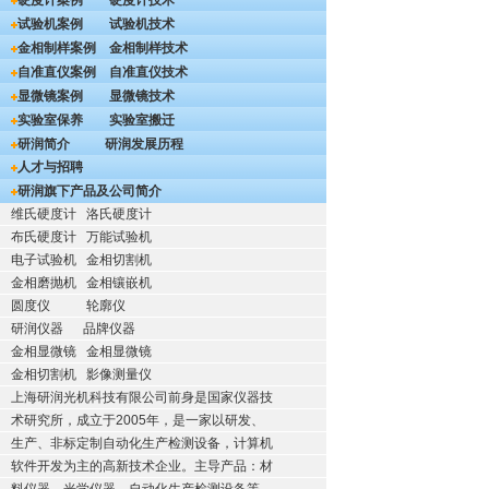
硬度计案例
硬度计技术
试验机案例
试验机技术
金相制样案例
金相制样技术
自准直仪案例
自准直仪技术
显微镜案例
显微镜技术
实验室保养
实验室搬迁
研润简介
研润发展历程
人才与招聘
研润旗下产品及公司简介
维氏硬度计
洛氏硬度计
布氏硬度计
万能试验机
电子试验机
金相切割机
金相磨抛机
金相镶嵌机
圆度仪
轮廓仪
研润仪器
品牌仪器
金相显微镜
金相显微镜
金相切割机
影像测量仪
上海研润光机科技有限公司前身是国家仪器技
术研究所，成立于2005年，是一家以研发、
生产、非标定制自动化生产检测设备，计算机
软件开发为主的高新技术企业。主导产品：材