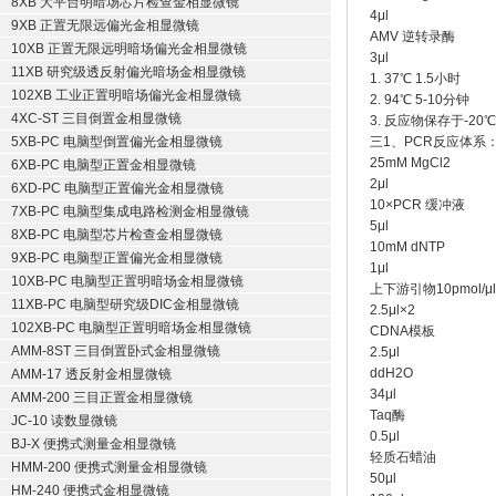
8XB 大平台明暗场芯片检查金相显微镜
4μl
9XB 正置无限远偏光金相显微镜
AMV 逆转录酶
10XB 正置无限远明暗场偏光金相显微镜
3μl
11XB 研究级透反射偏光暗场金相显微镜
1. 37℃ 1.5小时
102XB 工业正置明暗场偏光金相显微镜
2. 94℃ 5-10分钟
4XC-ST 三目倒置金相显微镜
3. 反应物保存于-20
5XB-PC 电脑型倒置偏光金相显微镜
三1、PCR反应体系：
25mM MgCl2
6XB-PC 电脑型正置金相显微镜
2μl
6XD-PC 电脑型正置偏光金相显微镜
10×PCR 缓冲液
7XB-PC 电脑型集成电路检测金相显微镜
5μl
8XB-PC 电脑型芯片检查金相显微镜
10mM dNTP
9XB-PC 电脑型正置偏光金相显微镜
1μl
10XB-PC 电脑型正置明暗场金相显微镜
上下游引物10pmol/μl
11XB-PC 电脑型研究级DIC金相显微镜
2.5μl×2
102XB-PC 电脑型正置明暗场金相显微镜
CDNA模板
AMM-8ST 三目倒置卧式金相显微镜
2.5μl
ddH2O
AMM-17 透反射金相显微镜
34μl
AMM-200 三目正置金相显微镜
Taq酶
JC-10 读数显微镜
0.5μl
BJ-X 便携式测量金相显微镜
轻质石蜡油
HMM-200 便携式测量金相显微镜
50μl
HM-240 便携式金相显微镜