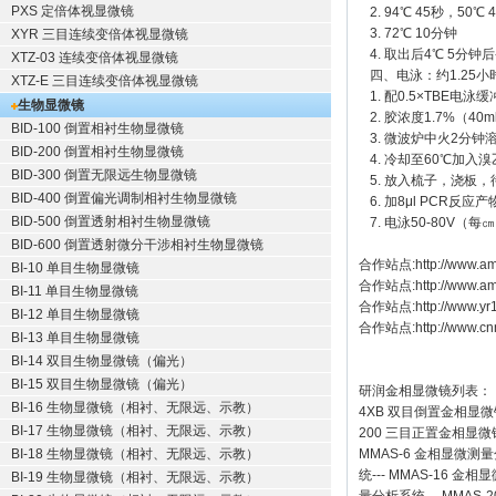
PXS 定倍体视显微镜
2. 94℃ 45秒，50
3. 72℃ 10分钟
XYR 三目连续变倍体视显微镜
4. 取出后4℃ 5分钟
XTZ-03 连续变倍体视显微镜
四、电泳：约1.25小
XTZ-E 三目连续变倍体视显微镜
1. 配0.5×TBE电泳缓
生物显微镜
2. 胶浓度1.7%（40ml
BID-100 倒置相衬生物显微镜
3. 微波炉中火2分钟
BID-200 倒置相衬生物显微镜
4. 冷却至60℃加入溴乙
BID-300 倒置无限远生物显微镜
5. 放入梳子，浇板，
BID-400 倒置偏光调制相衬生物显微镜
6. 加8μl PCR反应产
BID-500 倒置透射相衬生物显微镜
7. 电泳50-80V（每㎝
BID-600 倒置透射微分干涉相衬生物显微镜
合作站点:
http://www.am
BI-10 单目生物显微镜
合作站点:
http://www.a
BI-11 单目生物显微镜
合作站点:
http://www.y
BI-12 单目生物显微镜
合作站点:
http://www.cn
BI-13 单目生物显微镜
BI-14 双目生物显微镜（偏光）
BI-15 双目生物显微镜（偏光）
研润金相显微镜
列表：
BI-16 生物显微镜（相衬、无限远、示教）
4XB
双目倒置金相显微
BI-17 生物显微镜（相衬、无限远、示教）
200
三目正置金相显微
BI-18 生物显微镜（相衬、无限远、示教）
MMAS-6
金相显微测量
统
---
MMAS-16
金相显
BI-19 生物显微镜（相衬、无限远、示教）