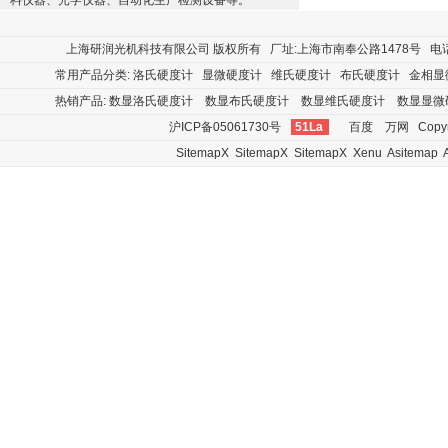
料仪器、光学仪器、自动化生产检测设备等。
上海研润光机科技有限公司
版权所有 厂址:上海市南奉公路1478号 电话:400
常用产品分类:
洛氏硬度计
显微硬度计
维氏硬度计
布氏硬度计
金相显
热销产品:
数显洛氏硬度计
数显布氏硬度计
数显维氏硬度计
数显显微
沪ICP备05061730号
51La
百度
万网
Copyr
SitemapX
SitemapX
SitemapX
Xenu
Asitemap