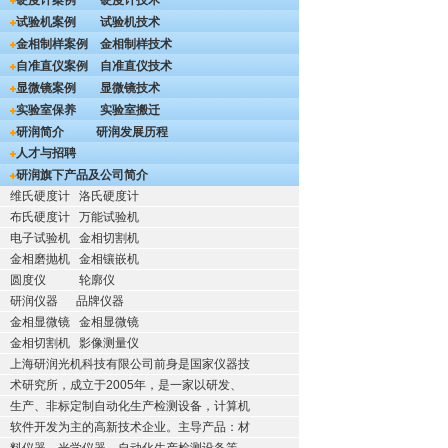
硬度计案例
硬度计技术
试验机案例
试验机技术
金相制样案例
金相制样技术
自准直仪案例
自准直仪技术
显微镜案例
显微镜技术
实验室保养
实验室搬迁
研润简介
研润发展历程
人才与招聘
研润旗下产品及公司简介
维氏硬度计
洛氏硬度计
布氏硬度计
万能试验机
电子试验机
金相切割机
金相磨抛机
金相镶嵌机
圆度仪
轮廓仪
研润仪器
品牌仪器
金相显微镜
金相显微镜
金相切割机
影像测量仪
上海研润光机科技有限公司前身是国家仪器技
术研究所，成立于2005年，是一家以研发、
生产、非标定制自动化生产检测设备，计算机
软件开发为主的高新技术企业。主导产品：材