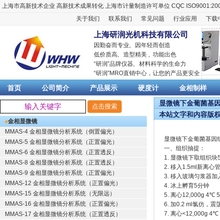
上海市高新技术企业
高新技术成果转化
上海市计量制造许可单位
CQC ISO9001:20
关于我们
联系我们
常见问题
行业应用
下载
上海研润光机科技有限公司
因勤奋而专业, 因年轻而创造
低价质高, 造型精美 , 功能出色
“
研润
”品牌仪器,
材料科学
的生命力
“
研润
”MRO直销中心，让您的产品更安全
首页
公司简介
产品展示
硬度计
金相制样
显微镜下金葡菌基因组
本站文字和内容版
金相显微镜
MMAS-4 金相显微镜分析系统（倒置偏光）
显微镜下金葡菌基因
MMAS-5 金相显微镜分析系统（正置偏光）
一、组织抽提：
MMAS-6 金相显微镜分析系统（正置透反）
1. 显微镜下取组织块
MMAS-8 金相显微镜分析系统（正置透反）
2. 移入1.5ml新离心
MMAS-9 金相显微镜分析系统（正置偏光）
3. 移入玻璃匀浆器加入1
MMAS-12 金相显微镜分析系统（正置偏光）
4. 冰上孵育5分钟
MMAS-15 金相显微镜分析系统（无限远）
5. 离心12,000g 
MMAS-16 金相显微镜分析系统（正置偏光）
6. 加0.2 ml氯仿
7. 离心<12,000g
MMAS-17 金相显微镜分析系统（正置透反）