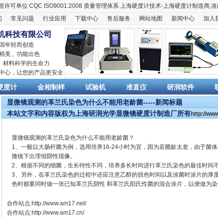
造许可单位
CQC ISO9001:2008
质量管理体系
上海硬度计
技术-上海
硬度计
制造商,
洛
们
常见问题
行业应用
下载中心
售后服务
网站地图
新闻中心
加入
机科技有限公司
 因年轻而创造
精美 , 功能出色
,
材料科学
的生命力
销中心，让您的产品更安全
硬度计
金相制样
试验机
准直仪
研润软件
显微镜观测的革兰氏染色为什么不能用老龄菌-----新闻标题
本站文字和内容版权为上海研润光学显微镜硬度计制造厂所有
http://w
显微镜观测的革兰氏染色为什么不能用老龄菌？
1、一般以大肠杆菌为例，选用培养16-24小时为宜，因为若菌龄太老，由于菌
微镜下出理假阴性现像。
2、根据不同的细菌，生长特性不同，培养多长时间进行革兰氏染色的最佳时间
3、另外，在革兰氏染色的过程中还应注意乙醇的脱色时间以及涂菌时涂片的厚
色时都要同时做一张已知革兰氏阴性 和革兰氏阳氏性菌的混合涂片，以便做为
合作站点:
http://www.am17.net/
合作站点:
http://www.am17.cn/