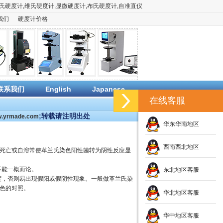
氏硬度计
,
维氏硬度计
,
显微硬度计
,
布氏硬度计
,
自准直仪
我们
硬度计价格
联系我们
English
Japanese
在线客服
;转载请注明出处
ww.yrmade.com
华东华南地区
西南西北地区
体死亡或自溶常使革兰氏染色阳性菌转为阴性反应显
不能一概而论。
东北地区客服
度，否则易出现假阳或假阴性现象。一般做革兰氏染
染色的对照。
华北地区客服
华中地区客服