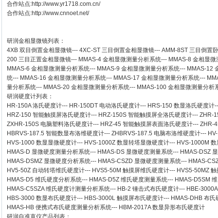
合作站点:
http://www.yr1718.com.cn/
合作站点:
http://www.cnnoet.net/
研润金相显微镜
列表：
4XB
双目倒置金相显微镜
---
4XC-ST
三目倒置金相显微镜
---
AMM-8ST
三目倒置
200
三目正置金相显微镜
---
MMAS-4
金相显微测量分析系统
---
MMAS-8
金相显微
MMAS-6
金相显微测量分析系统
---
MMAS-9
金相显微测量分析系统
---
MMAS-12
统
---
MMAS-16
金相显微测量分析系统
---
MMAS-17
金相显微测量分析系统
---
MM
量分析系统
---
MMAS-20
金相显微测量分析系统
---
MMAS-100
金相显微测量分析
研润硬度计
列表：
HR-150A 洛氏硬度计
---
HR-150DT 电动洛氏硬度计
---
HRS-150 数显洛氏硬度计
-
HRZ-150 智能触摸屏洛氏硬度计
---
HRZ-150S 智能触摸屏全洛氏硬度计
---
ZHR-
ZXHR-150S 电脑塑料洛氏硬度计
---
HRZ-45 智能触摸屏表面洛氏硬度计
---
ZHR
HBRVS-187.5 智能数显布洛维硬度计
---
ZHBRVS-187.5 电脑布洛维硬度计
---
HV
HVS-1000 数显显微硬度计
---
HVS-1000Z 数显转塔显微硬度计
---
HVS-1000M
HMAS-D 显微硬度测量分析系统
---
HMAS-DS 显微硬度测量系统
---
HMAS-DSZ
HMAS-DSMZ 显微硬度分析系统
---
HMAS-CSZD 显微硬度测量系统
---
HMAS-C
HV5-50Z 自动转塔维氏硬度计
---
HVS5-50M 触摸屏维氏硬度计
---
HVS5-50M
HMAS-D5 维氏硬度分析系统
---
HMAS-D5Z 维氏硬度测量系统
---
HMAS-D5SM
HMAS-C5SZA 维氏硬度计测量分析系统
---
HB-2 锤击式布氏硬度计
---
HBE-300
HBS-3000 数显布氏硬度计
---
HBS-3000L 触摸屏布氏硬度计
---
HMAS-DHB 布
HMAS-HB 便携式布氏硬度测量分析系统
---
HBM-2017A 数显异形布氏硬度计
研润自准直仪
产品列表：