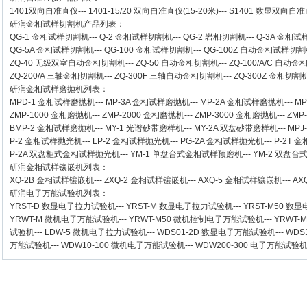
1401双向自准直仪
---
1401-15/20 双向自准直仪(15-20米)
---
S1401 数显双向自准直
研润金相试样切割机
产品列表：
QG-1
金相试样切割机
---
Q-2
金相试样切割机
---
QG-2
岩相切割机
---
Q-3A
金相试
QG-5A
金相试样切割机
---
QG-100
金相试样切割机
---
QG-100Z
自动金相试样切割
ZQ-40
无级双室自动金相切割机
---
ZQ-50
自动金相切割机
---
ZQ-100/A/C
自动金
ZQ-200/A
三轴金相切割机
---
ZQ-300F
三轴自动金相切割机
---
ZQ-300Z
金相切割
研润金相试样磨抛机
列表：
MPD-1
金相试样磨抛机
---
MP-3A
金相试样磨抛机
---
MP-2A
金相试样磨抛机
---
MP
ZMP-1000
金相磨抛机
---
ZMP-2000
金相磨抛机
---
ZMP-3000
金相磨抛机
---
ZMP
BMP-2 金相试样磨抛机
---
MY-1 光谱砂带磨样机
---
MY-2A 双盘砂带磨样机
---
MPJ
P-2 金相试样抛光机
---
LP-2 金相试样抛光机
---
PG-2A 金相试样抛光机
---
P-2T 
P-2A 双盘柜式金相试样抛光机
---
YM-1 单盘台式金相试样预磨机
---
YM-2 双盘
研润金相试样镶嵌机
列表：
XQ-2B
金相试样镶嵌机
---
ZXQ-2
金相试样镶嵌机
---
AXQ-5
金相试样镶嵌机
---
AX
研润电子万能试验机
列表：
YRST-D 数显电子拉力试验机
---
YRST-M 数显电子拉力试验机
---
YRST-M50 
YRWT-M 微机电子万能试验机
---
YRWT-M50 微机控制电子万能试验机
---
YRWT-
试验机
---
LDW-5 微机电子拉力试验机
---
WDS01-2D 数显电子万能试验机
---
WDS
万能试验机
---
WDW10-100 微机电子万能试验机
---
WDW200-300 电子万能试验