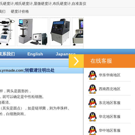
氏硬度计
,
维氏硬度计
,
显微硬度计
,
布氏硬度计
,
自准直仪
我们
硬度计价格
联系我们
English
Japanese
在线客服
;转载请注明出处
ww.yrmade.com
华东华南地区
西南西北地区
样，两头是圆形的，
，就可以确定是中性粒细胞。
能看清。
东北地区客服
（其实是圆点），如是链球菌，则为串珠样。
的，白细胞则有。
华北地区客服
华中地区客服