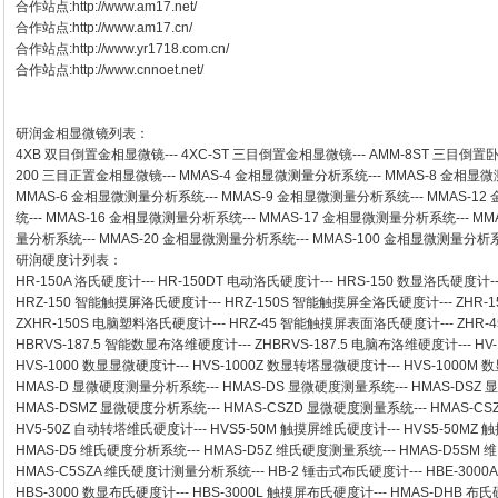
合作站点:
http://www.am17.net/
合作站点:
http://www.am17.cn/
合作站点:
http://www.yr1718.com.cn/
合作站点:
http://www.cnnoet.net/
研润金相显微镜
列表：
4XB
双目倒置金相显微镜
---
4XC-ST
三目倒置金相显微镜
---
AMM-8ST
三目倒置
200
三目正置金相显微镜
---
MMAS-4
金相显微测量分析系统
---
MMAS-8
金相显微
MMAS-6
金相显微测量分析系统
---
MMAS-9
金相显微测量分析系统
---
MMAS-12
统
---
MMAS-16
金相显微测量分析系统
---
MMAS-17
金相显微测量分析系统
---
MM
量分析系统
---
MMAS-20
金相显微测量分析系统
---
MMAS-100
金相显微测量分析
研润硬度计
列表：
HR-150A 洛氏硬度计
---
HR-150DT 电动洛氏硬度计
---
HRS-150 数显洛氏硬度计
-
HRZ-150 智能触摸屏洛氏硬度计
---
HRZ-150S 智能触摸屏全洛氏硬度计
---
ZHR-
ZXHR-150S 电脑塑料洛氏硬度计
---
HRZ-45 智能触摸屏表面洛氏硬度计
---
ZHR
HBRVS-187.5 智能数显布洛维硬度计
---
ZHBRVS-187.5 电脑布洛维硬度计
---
HV
HVS-1000 数显显微硬度计
---
HVS-1000Z 数显转塔显微硬度计
---
HVS-1000M
HMAS-D 显微硬度测量分析系统
---
HMAS-DS 显微硬度测量系统
---
HMAS-DSZ
HMAS-DSMZ 显微硬度分析系统
---
HMAS-CSZD 显微硬度测量系统
---
HMAS-C
HV5-50Z 自动转塔维氏硬度计
---
HVS5-50M 触摸屏维氏硬度计
---
HVS5-50M
HMAS-D5 维氏硬度分析系统
---
HMAS-D5Z 维氏硬度测量系统
---
HMAS-D5SM
HMAS-C5SZA 维氏硬度计测量分析系统
---
HB-2 锤击式布氏硬度计
---
HBE-300
HBS-3000 数显布氏硬度计
---
HBS-3000L 触摸屏布氏硬度计
---
HMAS-DHB 布