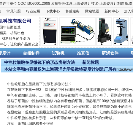
造许可单位
CQC ISO9001:2008
质量管理体系
上海硬度计
技术-上海
硬度计
制造商,
洛
们
常见问题
行业应用
下载中心
售后服务
网站地图
新闻中心
加入
机科技有限公司
 因年轻而创造
精美 , 功能出色
,
材料科学
的生命力
销中心，让您的产品更安全
硬度计
金相制样
试验机
准直仪
研润软件
中性粒细胞在显微镜下的形态辨别方法-----新闻标题
本站文字和内容版权为上海研润光学显微镜硬度计制造厂所有
http://w
中性粒细胞在显微镜下的形态 辨别方法？
在显微镜下下看一般2－3叶核的中性粒细胞居多，细胞核形态如同一只小眼镜一
中间有很细的连接。三叶核、四叶核等都如同串在线上的小珠子。看到这样的核
吞噬了细菌的中性粒细胞胞浆内会有着色的细菌，但必须用100倍的油镜观察才
细菌形态根据菌种而不同。如果是杆菌则为小短棒状，如是球菌则为细小的圆形
在显微镜下观察血细胞最主要的原则是观察其细胞核形态。红细胞是没有细胞核
中性粒细胞的核多种形态，从长而弯的单个核一直到分5叶的分叶核。
注意：细菌比细胞核要小很多