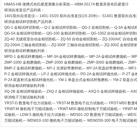
HMAS-HB 便携式布氏硬度测量分析系统
---
HBM-2017A 数显异形布氏硬度计
研润自准直仪
产品列表：
1401双向自准直仪
---
1401-15/20 双向自准直仪(15-20米)
---
S1401 数显双向自准直
研润金相试样切割机
产品列表：
QG-1
金相试样切割机
---
Q-2
金相试样切割机
---
QG-2
岩相切割机
---
Q-3A
金相试
QG-5A
金相试样切割机
---
QG-100
金相试样切割机
---
QG-100Z
自动金相试样切割
ZQ-40
无级双室自动金相切割机
---
ZQ-50
自动金相切割机
---
ZQ-100/A/C
自动金
ZQ-200/A
三轴金相切割机
---
ZQ-300F
三轴自动金相切割机
---
ZQ-300Z
金相切割
研润金相试样磨抛机
列表：
MPD-1
金相试样磨抛机
---
MP-3A
金相试样磨抛机
---
MP-2A
金相试样磨抛机
---
MP
ZMP-1000
金相磨抛机
---
ZMP-2000
金相磨抛机
---
ZMP-3000
金相磨抛机
---
ZMP
BMP-2 金相试样磨抛机
---
MY-1 光谱砂带磨样机
---
MY-2A 双盘砂带磨样机
---
MPJ
P-2 金相试样抛光机
---
LP-2 金相试样抛光机
---
PG-2A 金相试样抛光机
---
P-2T 
P-2A 双盘柜式金相试样抛光机
---
YM-1 单盘台式金相试样预磨机
---
YM-2 双盘
研润金相试样镶嵌机
列表：
XQ-2B
金相试样镶嵌机
---
ZXQ-2
金相试样镶嵌机
---
AXQ-5
金相试样镶嵌机
---
AX
研润电子万能试验机
列表：
YRST-D 数显电子拉力试验机
---
YRST-M 数显电子拉力试验机
---
YRST-M50 
YRWT-M 微机电子万能试验机
---
YRWT-M50 微机控制电子万能试验机
---
YRWT-
试验机
---
LDW-5 微机电子拉力试验机
---
WDS01-2D 数显电子万能试验机
---
WDS
万能试验机
---
WDW10-100 微机电子万能试验机
---
WDW200-300 电子万能试验