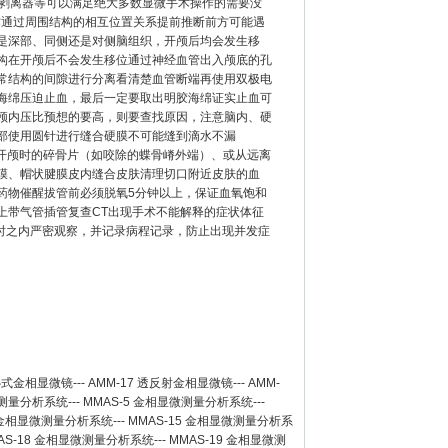
、剥离器等可以满足绝大多数显微手术操作的需要没
作通过周围结构的相互位置关系提前推断前方可能遇
是深部、同侧还是对侧脑组织，开颅后均会发生移
构在开颅后不会发生移位通过神经血管出入颅底的孔
常结构的间隙进行分离看清楚血管断端再使用双极电
海绵压迫止血，最后一定要取出明胶海绵证实止血可
颅内压比预想的要高，则要查找原因，注意脑内、硬
部使用圆针进行缝合硬膜不可能缝到滴水不漏
，用开颅时的碎骨片（如咬除的蝶骨嵴外端）、或从远离
膜、帽状腱膜皮内缝合皮肤清理切口附近皮肤的血
药物催醒拔管前必须脱氧5分钟以上，保证血氧饱和
带气管插管复查CT出现手术不能解释的症状体征
小时之内严密观察，并记录病程记录，防止出现并发症
卧式金相显微镜
---
AMM-17
透反射金相显微镜
---
AMM-
测量分析系统
---
MMAS-5
金相显微测量分析系统
---
金相显微测量分析系统
---
MMAS-15
金相显微测量分析系
AS-18
金相显微测量分析系统
---
MMAS-19
金相显微测