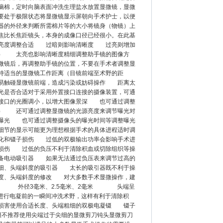
脑棉，定时向脑表面冲洗生理盐水放置显微镜，显微
要处于极限状态将显微镜显示屏朝向手术护士，以便
器的外径来判断所需棉片等的大小将镜身（物镜）上
焦比长焦距镜头，本身的成像口径已经很小。在此基
源亮度调整合适 过暗则影响清晰度 过亮则增加
大） 太亮也影响清晰度精细调整助手镜的图像方
微镜后，再调整助手镜的位置，不要在手术者调整显
持适当的显微镜工作距离（目镜前端至术野的距
易触碰显微镜前端，造成污染或妨碍操作 距离太
光是否合适对于采用外置接口连接的摄像装置，可通
接口的光圈调小，以增大图像景深 也可通过调整
书） 还可通过调整显微镜的光源亮度来调节曝光对
像曝光 也可通过调整摄像头的曝光时间等调整曝光
细节的显示可能更为理想根据手术的具体进程适时调
化和镊子损伤 过低的双极输出功率会影响手术进
损伤 过低的负压不利于清除积血或切除组织等操
备电动吸引器 如果无法通过负压表来调节过高的
粗细、头端斜度的吸引器 太长的吸引器既不利于操
度、头端斜度的修改 对大多数手术显微操作，建
米 外径3毫米、2.5毫米、2毫米 头端呈
者进行电凝前的一瞬间冲洗术野，这样有利于清除积
损害使用合适长度、头端粗细的双极电凝镊 镊子
镊不推荐使用尖端过于尖细的显微剪刀钝头显微剪刀