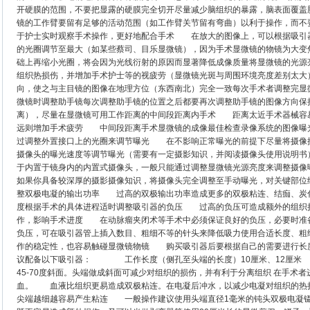
开硬膜的范围，不要把显露的硬膜完全切开尽量减少脑组织的暴露，脑表面覆盖
镜的工作臂要留有足够的活动范围（如工作臂关节留有弯曲）以利于操作，而不
于护士实时观察手术操作，更好地配合手术 在放大的图像上，可以根据吸引
的光圈调节至最大（如某些蔡司、目乐显微镜），因为手术显微镜的物镜为大变
础上再缩小光圈，将会因为光线衍射的原因而显著降低成像质量将显微镜的光
组织热损伤，并增加手术护士等的视疲劳（显微镜光斑与周围环境亮度差别太
向，使之与主目镜的图像在地理方位（东西南北）完全一致每次手术者调整完显
微镜时调整助手镜每次调整助手镜的位置之后都要再次调整助手镜的图像方向保
离），尽量在显微镜可用工作距离的中间段距离内手术 距离太近手术器械容
远则增加手术疲劳 中间段距离手术显微镜的成像最佳检查录像系统的图像曝
过调整外置接口上的光圈来调节曝光 在不影响正常曝光的前提下尽量将摄像
摄像头的曝光速度等调节曝光（需要有一定摄影知识，并阅读摄像头使用说明
于内置于镜身内的内置式摄像头，一般只能通过调整显微镜光源亮度来调整摄
如果你具备较深厚的摄影摄像知识，将摄像头完全调整至手动曝光，对关键部位
整双极电凝的输出功率 过高的双极输出功率造成更多的双极粘连、结痂、炭
度根据手术的具体进程适时调整吸引器的负压 过高的负压可造成额外的组织
作，影响手术进度 在动脉瘤夹闭术等手术中必须保证良好的负压，必要时准
负压，可在吸引器管上插入数目、粗细不等的针头来降低吸力使用合适长度、
作的稳定性，也容易触碰显微镜物镜 购买吸引器后要根据自己的需要进行长
议配备以下吸引器： 工作长度（侧孔至头端的长度）10厘米、12厘
45-70度斜面。头端做成斜面可减少对组织的损伤，并有利于分离组织 在手术
血。 血液比组织更易造成双极粘连。在电凝后冲水，以减少电凝对组织的热
尖端越细越容易产生粘连 一般操作建议使用头端直径1毫米的钝头双极电凝