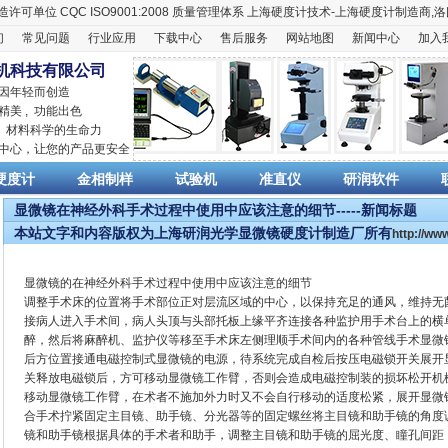
造许可单位
CQC ISO9001:2008
质量管理体系
上海硬度计
技术-上海
硬度计
制造商,
洛
们
常见问题
行业应用
下载中心
售后服务
网站地图
新闻中心
加入
机科技有限公司
 因年轻而创造
精美 , 功能出色
,
材料科学
的生命力
销中心，让您的产品更安全
硬度计
金相制样
试验机
准直仪
研润软件
显微镜在神经外科手术过程中使用中应该注意的细节-----新闻标题
本站文字和内容版权为上海研润光学显微镜硬度计制造厂所有
http://w
显微镜的在神经外科手术过程中使用中应该注意的细节
调整手术床的位置将手术部位正对层流区域的中心，以保持充足的通风，维
接病人进入手术间，病人头顶与头部托板上缘平齐连接各种监护用手术台上的横
醉，然后将麻醉机、监护仪等移至手术床左侧理顺手术间内的各种管线手术显微
后方位置接通电磁控制式显微镜的电源，待系统完成自检后按压电磁锁开关展开
关释放电磁锁后，方可移动显微镜工作臂，否则会造成电磁控制装的损坏松开机
移动显微镜工作臂，在术者不施加外力时又不会自行移动的适度松紧，展开显微
合手术拧紧固定主目镜、助手镜、分光器等的固定螺丝将主目镜和助手镜的角度
镜和助手镜根据具体的手术者和助手，调整主目镜和助手镜的屈光度、瞳孔间