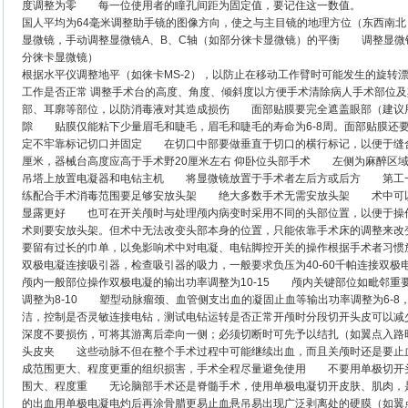
度调整为零 每一位使用者的瞳孔间距为固定值，要记住这一数值。
国人平均为64毫米调整助手镜的图像方向，使之与主目镜的地理方位（东西南
显微镜，手动调整显微镜A、B、C轴（如部分徕卡显微镜）的平衡 调整显微镜
分徕卡显微镜）
根据水平仪调整地平（如徕卡MS-2），以防止在移动工作臂时可能发生的旋转
工作是否正常 调整手术台的高度、角度、倾斜度以方便手术清除病人手术部位
部、耳廓等部位，以防消毒液对其造成损伤 面部贴膜要完全遮盖眼部（建议用
隙 贴膜仅能粘下少量眉毛和睫毛，眉毛和睫毛的寿命为6-8周。面部贴膜还
定不牢靠标记切口并固定 在切口中部要做垂直于切口的横行标记，以便于缝合时
厘米，器械台高度应高于手术野20厘米左右 仰卧位头部手术 左侧为麻醉
吊塔上放置电凝器和电钻主机 将显微镜放置于手术者左后方或后方 第工一
练配合手术消毒范围要足够安放头架 绝大多数手术无需安放头架 术中可以
显露更好 也可在开关颅时与处理颅内病变时采用不同的头部位置，以便于操
术则要安放头架。但术中无法改变头部本身的位置，只能依靠手术床的调整来
要留有过长的巾单，以免影响术中对电凝、电钻脚控开关的操作根据手术者习惯
双极电凝连接吸引器，检查吸引器的吸力，一般要求负压为40-60千帕连接双
颅内一般部位操作双极电凝的输出功率调整为10-15 颅内关键部位如毗邻重
调整为8-10 塑型动脉瘤颈、血管侧支出血的凝固止血等输出功率调整为6-
洁，控制是否灵敏连接电钻，测试电钻运转是否正常开颅时分段切开头皮可以减
深度不要损伤，可将其游离后牵向一侧；必须切断时可先予以结扎（如翼点入路
头皮夹 这些动脉不但在整个手术过程中可能继续出血，而且关颅时还是要止
成范围更大、程度更重的组织损害，手术全程尽量避免使用 不要用单极切开
围大、程度重 无论脑部手术还是脊髓手术，使用单极电凝切开皮肤、肌肉，
的出血用单极电凝电灼后再涂骨腊更易止血悬吊易出现广泛剥离处的硬膜（如翼