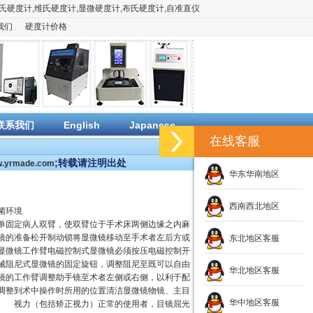
氏硬度计
,
维氏硬度计
,
显微硬度计
,
布氏硬度计
,
自准直仪
我们
硬度计价格
联系我们
English
Japanese
在线客服
;转载请注明出处
ww.yrmade.com
华东华南地区
西南西北地区
持无菌环境
单固定病人双臂，使双臂位于手术床两侧边缘之内麻
镜的准备松开制动锁将显微镜移动至手术者左后方或
东北地区客服
显微镜工作臂电磁控制式显微镜必须按压电磁控制开
械阻尼式显微镜的固定旋钮，调整阻尼至既可以自由
华北地区客服
镜的工作臂调整助手镜至术者左侧或右侧，以利于配
调整到术中操作时所用的位置清洁显微镜物镜、主目
华中地区客服
距 视力（包括矫正视力）正常的使用者，目镜屈光