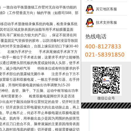
北）一致自动平衡显微镜工作臂对无自动平衡功能的
其它地区客服
D（工作臂垂直方向）轴的平衡（如蔡司S88、部
技术支持客服
漂移启动手术显微镜录像系统的电脑，检查录像系统
及其邻近区域皮肤表面的油脂等用手术贴膜覆盖面
3L等厂家粘合力较大的产品），保证不留潜在间
热线电话
要覆盖固定气管插管的胶布，以防消毒时浸湿导致固
对齐安放器械台，台面上缘应距切口下缘30-40
区域 右侧为手术护士 手术床尾侧或手术床下方
助手一般位于手术者左侧，这要求手术护士能够熟
通过调整头部托板的角度或旋转病人头部，使手术
作，减少颅内积气等 特殊体位或有特别要求的手
改变手术部位的显露铺无菌巾单 注意手术台下方不
放置吸引器和双极电凝，一般左手持吸引器、右手持
极电凝，开颅时双极电凝的输出功率调整为15-20
要神经、血管、脑干、下丘脑、运动中枢等输出功率
8，有时需要更小 检查双极电凝脚控开关是否清
微信公众号
少出血对于颞浅动脉等位置恒定的血管，切开时注意
时）切开皮肤后立即电凝较大的出血动脉止血，再上
血。早止晚不止，何必不早止单极电凝比双极电凝造
头皮、肌肉等，用单极出血少是因为周围的热损害范
是术后刀口愈合不良、脑脊液漏的主要原因颅骨表面
点入路时前颅底的硬膜）切开硬膜，根据需要确定切