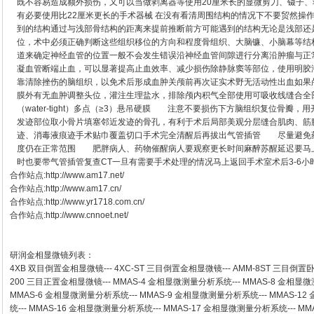
既不容易造成额外损伤，又可以当做剥离器等使用20厘米长的显微剪刀、镊子
有必要使用比22厘米更长的手术器械 在没有看清周围结构的情况下不要贸然操
到的结构通过与浅部骨结构的距离来提前推断前方可能遇到的结构无论是浅部还
位，术中必须正确判断这些组织移位的方向和程度骨组织、大脑镰、小脑幕等结
道来确定神经血管的位置一般不会发生错误沿神经血管间隙进行分离沿肿瘤与正
凝血管断端止血，可以显著提高止血效率、减少损伤除静脉窦等部位，使用明胶
靠清除挫伤的脑组织，以免术后形成血肿关颅前再次证实术野无活动性出血如果
膜外有无血肿调整头位，灌注生理盐水，排除颅内积气全部使用可吸收线缝合全
（water-tight）多点（≥3）悬吊硬膜 注意不要损伤下方脑组织复位骨瓣
发迹部位取小骨片填塞邻近发迹的骨孔，有利于术后局部美观分层缝合肌肉、筋
迹、消毒液痕迹手术贴巾覆盖切口手术完全清醒后再拔出气管插管 尽量避免
度仍在正常范围 肥胖病人、药物催醒病人要观察更长时间麻醉苏醒延迟要马上
时也要带气管插管复查CT一旦有需要手术处理的情况马上返回手术室术后3-6
合作站点:
http://www.am17.net/
合作站点:
http://www.am17.cn/
合作站点:
http://www.yr1718.com.cn/
合作站点:
http://www.cnnoet.net/
研润金相显微镜
列表：
4XB
双目倒置金相显微镜
---
4XC-ST
三目倒置金相显微镜
---
AMM-8ST
三目倒置
200
三目正置金相显微镜
---
MMAS-4
金相显微测量分析系统
---
MMAS-8
金相显微
MMAS-6
金相显微测量分析系统
---
MMAS-9
金相显微测量分析系统
---
MMAS-12
统
---
MMAS-16
金相显微测量分析系统
---
MMAS-17
金相显微测量分析系统
---
MM