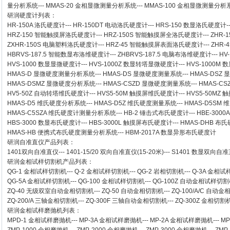
量分析系统
---
MMAS-20
金相显微测量分析系统
---
MMAS-100
金相显微测量分析
研润硬度计
列表：
HR-150A 洛氏硬度计
---
HR-150DT 电动洛氏硬度计
---
HRS-150 数显洛氏硬度计
-
HRZ-150 智能触摸屏洛氏硬度计
---
HRZ-150S 智能触摸屏全洛氏硬度计
---
ZHR-
ZXHR-150S 电脑塑料洛氏硬度计
---
HRZ-45 智能触摸屏表面洛氏硬度计
---
ZHR
HBRVS-187.5 智能数显布洛维硬度计
---
ZHBRVS-187.5 电脑布洛维硬度计
---
HV
HVS-1000 数显显微硬度计
---
HVS-1000Z 数显转塔显微硬度计
---
HVS-1000M
HMAS-D 显微硬度测量分析系统
---
HMAS-DS 显微硬度测量系统
---
HMAS-DSZ
HMAS-DSMZ 显微硬度分析系统
---
HMAS-CSZD 显微硬度测量系统
---
HMAS-C
HV5-50Z 自动转塔维氏硬度计
---
HVS5-50M 触摸屏维氏硬度计
---
HVS5-50M
HMAS-D5 维氏硬度分析系统
---
HMAS-D5Z 维氏硬度测量系统
---
HMAS-D5SM
HMAS-C5SZA 维氏硬度计测量分析系统
---
HB-2 锤击式布氏硬度计
---
HBE-300
HBS-3000 数显布氏硬度计
---
HBS-3000L 触摸屏布氏硬度计
---
HMAS-DHB 布
HMAS-HB 便携式布氏硬度测量分析系统
---
HBM-2017A 数显异形布氏硬度计
研润自准直仪
产品列表：
1401双向自准直仪
---
1401-15/20 双向自准直仪(15-20米)
---
S1401 数显双向自准直
研润金相试样切割机
产品列表：
QG-1
金相试样切割机
---
Q-2
金相试样切割机
---
QG-2
岩相切割机
---
Q-3A
金相试
QG-5A
金相试样切割机
---
QG-100
金相试样切割机
---
QG-100Z
自动金相试样切割
ZQ-40
无级双室自动金相切割机
---
ZQ-50
自动金相切割机
---
ZQ-100/A/C
自动金
ZQ-200/A
三轴金相切割机
---
ZQ-300F
三轴自动金相切割机
---
ZQ-300Z
金相切割
研润金相试样磨抛机
列表：
MPD-1
金相试样磨抛机
---
MP-3A
金相试样磨抛机
---
MP-2A
金相试样磨抛机
---
MP