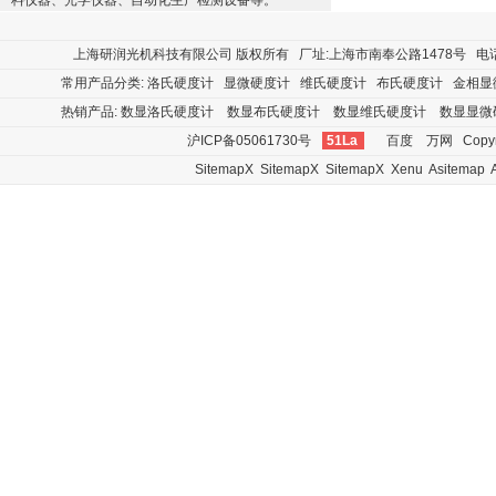
料仪器、光学仪器、自动化生产检测设备等。
上海研润光机科技有限公司
版权所有 厂址:上海市南奉公路1478号 电话:400
常用产品分类:
洛氏硬度计
显微硬度计
维氏硬度计
布氏硬度计
金相显
热销产品:
数显洛氏硬度计
数显布氏硬度计
数显维氏硬度计
数显显微
沪ICP备05061730号
51La
百度
万网
Copyr
SitemapX
SitemapX
SitemapX
Xenu
Asitemap