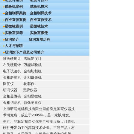
硬度计案例
硬度计技术
试验机案例
试验机技术
金相制样案例
金相制样技术
自准直仪案例
自准直仪技术
显微镜案例
显微镜技术
实验室保养
实验室搬迁
研润简介
研润发展历程
人才与招聘
研润旗下产品及公司简介
维氏硬度计
洛氏硬度计
布氏硬度计
万能试验机
电子试验机
金相切割机
金相磨抛机
金相镶嵌机
圆度仪
轮廓仪
研润仪器
品牌仪器
金相显微镜
金相显微镜
金相切割机
影像测量仪
上海研润光机科技有限公司前身是国家仪器技
术研究所，成立于2005年，是一家以研发、
生产、非标定制自动化生产检测设备，计算机
软件开发为主的高新技术企业。主导产品：材