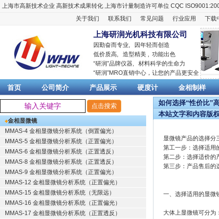
上海市高新技术企业
高新技术成果转化
上海市计量制造许可单位
CQC ISO9001:20
关于我们
联系我们
常见问题
行业应用
下载
上海研润光机科技有限公司
因勤奋而专业, 因年轻而创造
低价质高, 造型精美 , 功能出色
“
研润
”品牌仪器,
材料科学
的生命力
“
研润
”MRO直销中心，让您的产品更安全
首页
公司简介
产品展示
硬度计
金相制样
如何选择“性价比”高
本站文字和内容版
金相显微镜
MMAS-4 金相显微镜分析系统（倒置偏光）
显微镜产品的选择分
MMAS-5 金相显微镜分析系统（正置偏光）
第工一步：选择适用
MMAS-6 金相显微镜分析系统（正置透反）
第二步：选择适价的
MMAS-8 金相显微镜分析系统（正置透反）
第三步：产品售后的
MMAS-9 金相显微镜分析系统（正置偏光）
MMAS-12 金相显微镜分析系统（正置偏光）
MMAS-15 金相显微镜分析系统（无限远）
一、选择适用的显微
MMAS-16 金相显微镜分析系统（正置偏光）
大体上显微镜可分为
MMAS-17 金相显微镜分析系统（正置透反）