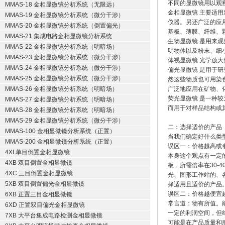
不同的显微镜用以观
MMAS-18 金相显微镜分析系统（无限远）
金相显微镜 主要适
MMAS-19 金相显微镜分析系统（微分干涉）
仪器。另还广泛的应
MMAS-20 金相显微镜分析系统（倒置偏光）
基板、薄膜、纤维、
MMAS-21 集成电路金相显微镜分析系统
生物显微镜 是用来
MMAS-22 金相显微镜分析系统（明暗场）
明物体以及粉末、细
MMAS-23 金相显微镜分析系统（微分干涉）
体视显微镜 光学放大
MMAS-24 金相显微镜分析系统（微分干涉）
偏光显微镜 是用于
MMAS-25 金相显微镜分析系统（微分干涉）
然这些物质也可用染
MMAS-26 金相显微镜分析系统（明暗场）
广泛地应用在矿物、
荧光显微镜 是一种
MMAS-27 金相显微镜分析系统（明暗场）
而用于对样品结构或
MMAS-28 金相显微镜分析系统（明暗场）
MMAS-29 金相显微镜分析系统（微分干涉）
二：选择适价的产品
MMAS-100 金相显微镜分析系统（正置）
当我们确定好什么类
MMAS-200 金相显微镜分析系统（正置）
误区一：价格越高或
4XI 单目倒置金相显微镜
本身这个观点有一定
4XB 双目倒置金相显微镜
板，所需倍率在30-
4XC 三目倒置金相显微镜
光、图形工作站的、
5XB 双目倒置偏光金相显微镜
择适用且适价的产品
误区二：价格越便宜
6XB 正置三目金相显微镜
常言道：物有所值。
6XD 正置双目偏光金相显微镜
一定的利润空间，但
7XB 大平台集成电路检测金相显微镜
可能是在产品质量和