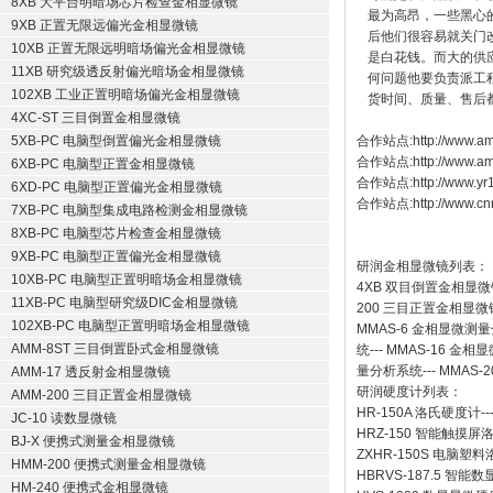
8XB 大平台明暗场芯片检查金相显微镜
最为高昂，一些黑心
9XB 正置无限远偏光金相显微镜
后他们很容易就关门
10XB 正置无限远明暗场偏光金相显微镜
是白花钱。而大的供
11XB 研究级透反射偏光暗场金相显微镜
何问题他要负责派工
102XB 工业正置明暗场偏光金相显微镜
货时间、质量、售后
4XC-ST 三目倒置金相显微镜
5XB-PC 电脑型倒置偏光金相显微镜
合作站点:
http://www.am
合作站点:
http://www.a
6XB-PC 电脑型正置金相显微镜
合作站点:
http://www.y
6XD-PC 电脑型正置偏光金相显微镜
合作站点:
http://www.cn
7XB-PC 电脑型集成电路检测金相显微镜
8XB-PC 电脑型芯片检查金相显微镜
9XB-PC 电脑型正置偏光金相显微镜
研润金相显微镜
列表：
10XB-PC 电脑型正置明暗场金相显微镜
4XB
双目倒置金相显微
11XB-PC 电脑型研究级DIC金相显微镜
200
三目正置金相显微
102XB-PC 电脑型正置明暗场金相显微镜
MMAS-6
金相显微测量
AMM-8ST 三目倒置卧式金相显微镜
统
---
MMAS-16
金相显
量分析系统
---
MMAS-2
AMM-17 透反射金相显微镜
研润硬度计
列表：
AMM-200 三目正置金相显微镜
HR-150A 洛氏硬度计
--
JC-10 读数显微镜
HRZ-150 智能触摸
BJ-X 便携式测量金相显微镜
ZXHR-150S 电脑塑
HMM-200 便携式测量金相显微镜
HBRVS-187.5 智
HM-240 便携式金相显微镜