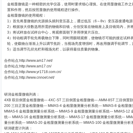
金相显微镜是一种精密的光学仪器，使用时要求细心谨慎。在使用显微镜工作之
置和作用，然后按照显微的使用规程进行操作。
金相显微镜的使用规程：
1）首先将显微镜的光源插头插到变压器上，通过低压（6～8v）变压器接通电源
2）根据放大倍数选用所需的物镜和目镜，分别安装在物镜座上及目镜筒内，并
3）将试样放在试样台中心，将观察面朝下并用弹簧片压住。
4）转动粗调手轮先将载物台下降，同时用眼睛观察，使物镜尽可能的接近试样
轮，使载物台渐渐上升以调节焦距，当视场亮度增强时，再改用微调手轮调节，
5）适当调节孔径光栏和视场光栏，以获得最佳质量的物像。
合作站点:
http://www.am17.net/
合作站点:
http://www.am17.cn/
合作站点:
http://www.yr1718.com.cn/
合作站点:
http://www.cnnoet.net/
研润金相显微镜
列表：
4XB
双目倒置金相显微镜
---
4XC-ST
三目倒置金相显微镜
---
AMM-8ST
三目倒置
200
三目正置金相显微镜
---
MMAS-4
金相显微测量分析系统
---
MMAS-8
金相显微
MMAS-6
金相显微测量分析系统
---
MMAS-9
金相显微测量分析系统
---
MMAS-12
统
---
MMAS-16
金相显微测量分析系统
---
MMAS-17
金相显微测量分析系统
---
MM
量分析系统
---
MMAS-20
金相显微测量分析系统
---
MMAS-100
金相显微测量分析
研润硬度计
列表：