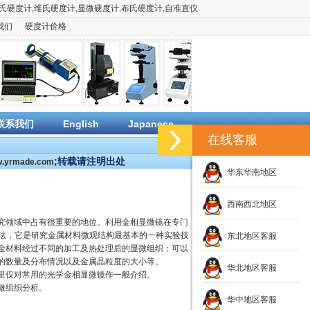
氏硬度计
,
维氏硬度计
,
显微硬度计
,
布氏硬度计
,
自准直仪
我们
硬度计价格
联系我们
English
Japanese
在线客服
;转载请注明出处
ww.yrmade.com
华东华南地区
西南西北地区
究领域中占有很重要的地位。利用金相显微镜在专门
析法，它是研究金属材料微观结构最基本的一种实验技
东北地区客服
金材料经过不同的加工及热处理后的显微组织；可以
的数量及分布情况以及金属晶粒度的大小等。
华北地区客服
里仅对常用的光学金相显微镜作一般介绍。
微组织分析。
华中地区客服