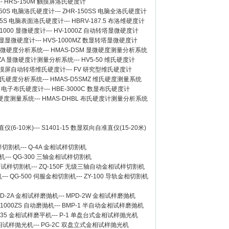
--
HRS-150M 触摸屏洛氏硬度计
150S 电脑洛氏硬度计
---
ZHR-150SS 电脑全洛氏硬度计
-45S 电脑表面洛氏硬度计
---
HBRV-187.5 布洛维硬度计
-1000 显微硬度计
---
HV-1000Z 自动转塔显微硬度计
 数显显微硬度计
---
HVS-1000MZ 数显转塔显微硬度计
 显微硬度分析系统
---
HMAS-DSM 显微硬度测量分析系统
SZA 显微硬度计测量分析系统
---
HV5-50 维氏硬度计
Z 触摸屏自动转塔维氏硬度计
---
FV 研究型维氏硬度计
 维氏硬度分析系统
---
HMAS-D5SMZ 维氏硬度测量系统
0A 电子布氏硬度计
---
HBE-3000C 数显布氏硬度计
氏硬度测量系统
---
HMAS-DHBL 布氏硬度计测量分析系统
仪(6-10米)
---
S1401-15 数显双向自准直仪(15-20米)
样切割机
---
Q-4A
金相试样切割机
机
---
QG-300
三轴金相试样切割机
相试样切割机
---
ZQ-150F
无级三轴自动金相试样切割机
机
---
QG-500
伺服金相切割机
---
ZY-100
导轨金相切割机
D-2A
金相试样磨抛机
---
MPD-2W
金相试样磨抛机
-1000ZS 自动磨抛机
---
BMP-1 半自动金相试样磨抛机
-35 金相试样磨平机
---
P-1 单盘台式金相试样抛光机
金相试样抛光机
---
PG-2C 双盘立式金相试样抛光机