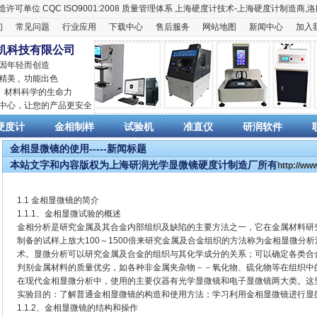
造许可单位
CQC ISO9001:2008
质量管理体系
上海硬度计
技术-上海
硬度计
制造商,
洛
们
常见问题
行业应用
下载中心
售后服务
网站地图
新闻中心
加入
机科技有限公司
 因年轻而创造
精美 , 功能出色
,
材料科学
的生命力
销中心，让您的产品更安全
硬度计
金相制样
试验机
准直仪
研润软件
金相显微镜的使用-----新闻标题
本站文字和内容版权为上海研润光学显微镜硬度计制造厂所有
http://w
1.1 金相显微镜的简介
1.1.1、金相显微试验的概述
金相分析是研究金属及其合金内部组织及缺陷的主要方法之一，它在金属材料研
制备的试样上放大100～1500倍来研究金属及合金组织的方法称为金相显微分
术。显微分析可以研究金属及合金的组织与其化学成分的关系；可以确定各类合
判别金属材料的质量优劣，如各种非金属夹杂物－－氧化物、硫化物等在组织中
在现代金相显微分析中，使用的主要仪器有光学显微镜和电子显微镜两大类。这
实验目的：了解普通金相显微镜的构造和使用方法；学习利用金相显微镜进行显
1.1.2、金相显微镜的结构和操作