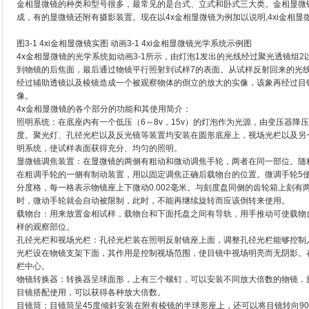
金相显微镜的种类和型号很多，最常见的是台式、立式和卧式三大类。金相显微
成，有的显微镜还附有摄影装置。现在以4x金相显微镜为例加以说明,4xi金相显微
图3-1 4xi金相显微镜实图 动画3-1 4xi金相显微镜光学系统示例图
4x金相显微镜的光学系统如动画3-1所示，由灯泡1发出的光线经过聚光透镜组2
到物镜的后焦面，最后通过物镜平行照射到试样7的表面。从试样反射回来的光线
经过辅助透镜以及棱镜造成一个被观察物体的倒立的放大的实像，该象再经过目
像。
4x金相显微镜的各个部分的功能和其使用简介：
照明系统：在底座内有一个低压（6～8v，15v）的灯泡作为光源，由变压器降
度。聚光灯、孔径光栏以及反光镜等装置均安装在圆形底座上，视场光栏以及另
明系统，使试样表面获得充分、均匀的照明。
显微镜调焦装置：在显微镜的两侧有粗动和微动调焦手轮，两者在同一部位。随
在粗调手轮的一侧有制动装置，用以固定调焦正确后载物台的位置。微调手轮5
分度格，每一格表示物镜座上下微动0.002毫米。与刻度盘同侧的齿轮箱上刻
时，微动手轮就会自动被限制，此时，不能再继续旋转而应该倒转来使用。
载物台：用来放置金相试样，载物台和下面托盘之间有导轨，用手推动可使载物
样的观察部位。
孔径光栏和视场光栏：孔径光栏装在照明反射镜座上面，调整孔径光栏能够控制
光栏设在物镜支架下面，其作用是控制视场范围，使目镜中视场明亮而无阴影。
栏中心。
物镜转换器：转换器呈球面形，上有三个螺钉，可以安装不同放大倍数的物镜，
目镜搭配使用，可以获得各种放大倍数。
目镜筒：目镜筒呈45度倾斜安装在附有棱镜的半球形座上，还可以将目镜转向9