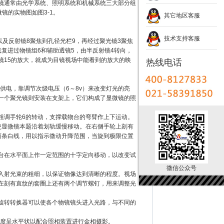
镜通常由光学系统、照明系统和机械系统三大部分组
镜的实物图如图3-1。
其它地区客服
技术支持客服
以及反射镜8聚焦到孔径光栏9，再经过聚光镜3聚焦
复进过物镜组6和辅助透镜5，由半反射镜4转向，
镜15的放大，就成为目镜视场中能看到的放大的映
热线电话
压供电，靠调节次级电压（6～8v）来改变灯光的亮
一个聚光镜则安装在支架上，它们构成了显微镜的照
粗调手轮6的转动，支撑载物台的弯臂作上下运动。
使显微镜本题沿着划轨缓慢移动。在右侧手轮上刻有
有两条白线，用以指示微动升降范围，当旋到极限位置
台在水平面上作一定范围的十字定向移动，以改变试
微信公众号
入射光束的粗细，以保证物像达到清晰的程度。视场
在刻有直纹的套圈上还有两个调节螺钉，用来调整光
旋转转换器可以使各个物镜镜头进入光路，与不同的
0度呈水平状以配合照相装置进行金相摄影。