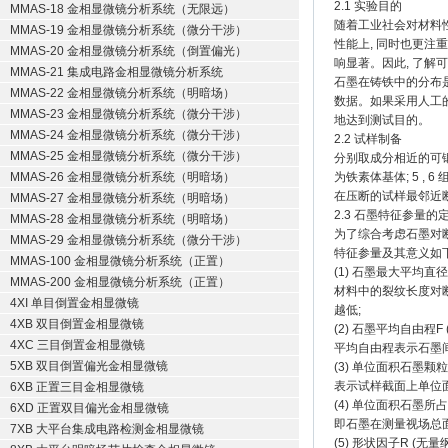
2.1 实验目的
MMAS-18 金相显微镜分析系统（无限远）
随着工业社会对材料性
MMAS-19 金相显微镜分析系统（微分干涉）
性能上, 同时也更注
MMAS-20 金相显微镜分析系统（倒置偏光）
响显著。因此, 了解
MMAS-21 集成电路金相显微镜分析系统
石墨在铸铁中的分布是
MMAS-22 金相显微镜分析系统（明暗场）
数据。如果采用人工的
MMAS-23 金相显微镜分析系统（微分干涉）
地达到测试目的。
MMAS-24 金相显微镜分析系统（微分干涉）
2.2 试样制备
MMAS-25 金相显微镜分析系统（微分干涉）
分别取成分相近的可锻
MMAS-26 金相显微镜分析系统（明暗场）
为铁素体基体; 5 , 
在压断的试样最邻近断
MMAS-27 金相显微镜分析系统（明暗场）
2.3 石墨特征参量的
MMAS-28 金相显微镜分析系统（明暗场）
为了综合考虑石墨对
MMAS-29 金相显微镜分析系统（微分干涉）
特征参量及其意义如
MMAS-100 金相显微镜分析系统（正置）
(1) 石墨最大平均直径L
MMAS-200 金相显微镜分析系统（正置）
材料中的裂纹长度对断
4XI 单目倒置金相显微镜
越低;
4XB 双目倒置金相显微镜
(2) 石墨平均自由程F 
4XC 三目倒置金相显微镜
平均自由程表示石墨间
5XB 双目倒置偏光金相显微镜
(3) 单位面积石墨颗粒数
表示试样截面上单位
6XB 正置三目金相显微镜
(4) 单位面积石墨所占
6XD 正置双目偏光金相显微镜
即石墨在测量视场总
7XB 大平台集成电路检测金相显微镜
(5) 形状因子R (无量