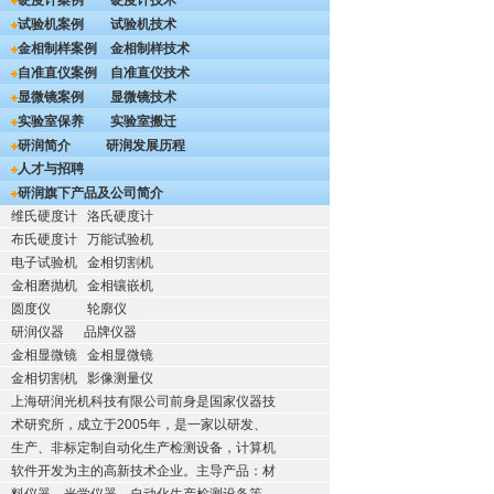
硬度计案例
硬度计技术
试验机案例
试验机技术
金相制样案例
金相制样技术
自准直仪案例
自准直仪技术
显微镜案例
显微镜技术
实验室保养
实验室搬迁
研润简介
研润发展历程
人才与招聘
研润旗下产品及公司简介
维氏硬度计
洛氏硬度计
布氏硬度计
万能试验机
电子试验机
金相切割机
金相磨抛机
金相镶嵌机
圆度仪
轮廓仪
研润仪器
品牌仪器
金相显微镜
金相显微镜
金相切割机
影像测量仪
上海研润光机科技有限公司前身是国家仪器技
术研究所，成立于2005年，是一家以研发、
生产、非标定制自动化生产检测设备，计算机
软件开发为主的高新技术企业。主导产品：材