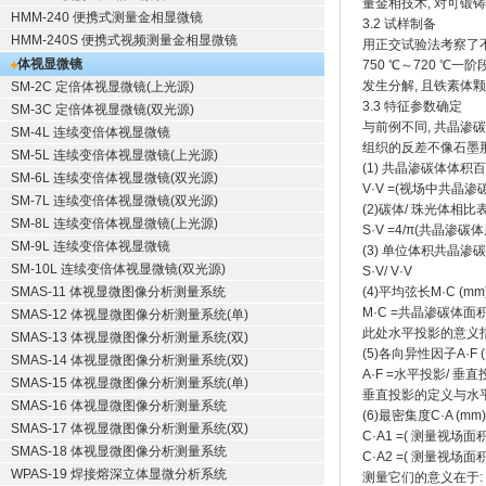
量金相技术, 对可锻
HMM-240 便携式测量金相显微镜
3.2 试样制备
HMM-240S 便携式视频测量金相显微镜
用正交试验法考察了不同
体视显微镜
750 ℃～720 ℃
发生分解, 且铁素体
SM-2C 定倍体视显微镜(上光源)
3.3 特征参数确定
SM-3C 定倍体视显微镜(双光源)
与前例不同, 共晶渗
SM-4L 连续变倍体视显微镜
组织的反差不像石墨那
SM-5L 连续变倍体视显微镜(上光源)
(1) 共晶渗碳体体积百
SM-6L 连续变倍体视显微镜(双光源)
V·V =(视场中共晶渗碳
SM-7L 连续变倍体视显微镜(双光源)
(2)碳体/ 珠光体相比表面
SM-8L 连续变倍体视显微镜(上光源)
S·V =4/π(共晶渗碳
SM-9L 连续变倍体视显微镜
(3) 单位体积共晶
SM-10L 连续变倍体视显微镜(双光源)
S·V/ V·V
SMAS-11 体视显微图像分析测量系统
(4)平均弦长M·C (mm
M·C =共晶渗碳体面积
SMAS-12 体视显微图像分析测量系统(单)
此处水平投影的意义指
SMAS-13 体视显微图像分析测量系统(双)
(5)各向异性因子A·F 
SMAS-14 体视显微图像分析测量系统(双)
A·F =水平投影/ 垂直
SMAS-15 体视显微图像分析测量系统(单)
垂直投影的定义与水平
SMAS-16 体视显微图像分析测量系统
(6)最密集度C·A (mm)
SMAS-17 体视显微图像分析测量系统(双)
C·A1 =( 测量视场面
SMAS-18 体视显微图像分析测量系统
C·A2 =( 测量视场面
WPAS-19 焊接熔深立体显微分析系统
测量它们的意义在于: