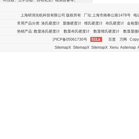
料仪器、光学仪器、自动化生产检测设备等。
上海研润光机科技有限公司
版权所有 厂址:上海市南奉公路1478号 电话:400
常用产品分类:
洛氏硬度计
显微硬度计
维氏硬度计
布氏硬度计
金相显
热销产品:
数显洛氏硬度计
数显布氏硬度计
数显维氏硬度计
数显显微
沪ICP备05061730号
51La
百度
万网
Copyr
SitemapX
SitemapX
SitemapX
Xenu
Asitemap