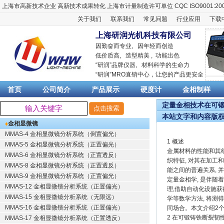
上海市高新技术企业
高新技术成果转化
上海市计量制造许可单位
CQC ISO9001:20
关于我们
联系我们
常见问题
行业应用
下载
上海研润光机科技有限公司
因勤奋而专业, 因年轻而创造
低价质高, 造型精美 , 功能出色
“
研润
”品牌仪器,
材料科学
的生命力
“
研润
”MRO直销中心，让您的产品更安全
首页
公司简介
产品展示
硬度计
金相制样
定量金相技术在可锻铸
本站文字和内容版
金相显微镜
MMAS-4 金相显微镜分析系统（倒置偏光）
1 概述
MMAS-5 金相显微镜分析系统（正置偏光）
金属材料的性能和其
MMAS-6 金相显微镜分析系统（正置透反）
织特征, 对其在加工
MMAS-8 金相显微镜分析系统（正置透反）
能之间的普遍关系, 
MMAS-9 金相显微镜分析系统（正置偏光）
定量金相学, 是伴
MMAS-12 金相显微镜分析系统（正置偏光）
理,借助自动化设施获
MMAS-15 金相显微镜分析系统（无限远）
学等数学方法, 将
MMAS-16 金相显微镜分析系统（正置偏光）
同场合。本文介绍2
2 在可锻铸铁断裂韧
MMAS-17 金相显微镜分析系统（正置透反）