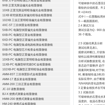
8XB 大平台明暗场芯片检查金相显微镜
可锻铸铁中的石墨呈团
9XB 正置无限远偏光金相显微镜
裂纹的尖锐程度。R 
10XB 正置无限远明暗场偏光金相显微镜
R =l2/4πS
11XB 研究级透反射偏光暗场金相显微镜
式中 l —石墨颗粒周长
102XB 工业正置明暗场偏光金相显微镜
S —截面圆面积。
4XC-ST 三目倒置金相显微镜
2.4 测试方法
5XB-PC 电脑型倒置偏光金相显微镜
测试仪器为Q - 900
36 个视场。
6XB-PC 电脑型正置金相显微镜
6XD-PC 电脑型正置偏光金相显微镜
2.5 试验结果及分析
7XB-PC 电脑型集成电路检测金相显微镜
测试结果见表1。
8XB-PC 电脑型芯片检查金相显微镜
观察试样断口, 片状
9XB-PC 电脑型正置偏光金相显微镜
韧性以线弹性断裂韧度
10XB-PC 电脑型正置明暗场金相显微镜
分析试验数据发现, 在
11XB-PC 电脑型研究级DIC金相显微镜
形态趋于圆整(R 趋
102XB-PC 电脑型正置明暗场金相显微镜
因素同时影响,对于铁
AMM-8ST 三目倒置卧式金相显微镜
时, 断裂韧性值Ji和
实际应用中, 由于断裂
AMM-17 透反射金相显微镜
与NA间的变化趋势有
AMM-200 三目正置金相显微镜
3 定量金相技术在可
JC-10 读数显微镜
3.1 试验目的
BJ-X 便携式测量金相显微镜
可锻铸铁的石墨化长期
HMM-200 便携式测量金相显微镜
温度的、低温石墨化
HM-240 便携式金相显微镜