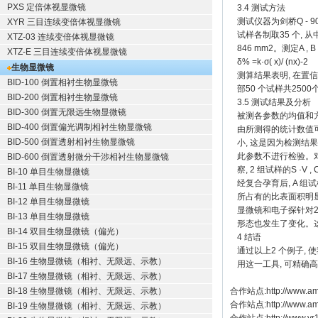
PXS 定倍体视显微镜
3.4 测试方法
测试仪器为剑桥Q - 
XYR 三目连续变倍体视显微镜
试样各制取35 个, 
XTZ-03 连续变倍体视显微镜
846 mm2。测定A 
XTZ-E 三目连续变倍体视显微镜
δ% =k·σ( x)/ (nx)-2
生物显微镜
测算结果表明, 在置
BID-100 倒置相衬生物显微镜
部50 个试样共250
BID-200 倒置相衬生物显微镜
3.5 测试结果及分析
BID-300 倒置无限远生物显微镜
被测各参数的均值和
BID-400 倒置偏光调制相衬生物显微镜
由所测得的统计数值可看
BID-500 倒置透射相衬生物显微镜
小, 这是因为检测结
此参数不进行检验。对其
BID-600 倒置透射微分干涉相衬生物显微镜
察, 2 组试样的S ·V 
BI-10 单目生物显微镜
经复合孕育后, A 
BI-11 单目生物显微镜
所占有的比表面积明
BI-12 单目生物显微镜
显微镜和电子探针对2
BI-13 单目生物显微镜
形态也发生了变化。
BI-14 双目生物显微镜（偏光）
4 结语
BI-15 双目生物显微镜（偏光）
通过以上2 个例子,
BI-16 生物显微镜（相衬、无限远、示教）
用这一工具, 可精
BI-17 生物显微镜（相衬、无限远、示教）
BI-18 生物显微镜（相衬、无限远、示教）
合作站点:
http://www.am
合作站点:
http://www.a
BI-19 生物显微镜（相衬、无限远、示教）