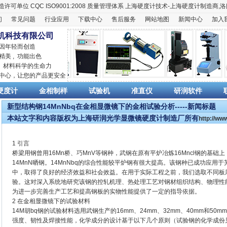
造许可单位
CQC ISO9001:2008
质量管理体系
上海硬度计
技术-上海
硬度计
制造商,
洛
们
常见问题
行业应用
下载中心
售后服务
网站地图
新闻中心
加入
机科技有限公司
 因年轻而创造
精美 , 功能出色
,
材料科学
的生命力
销中心，让您的产品更安全
硬度计
金相制样
试验机
准直仪
研润软件
新型结构钢14MnNbq在金相显微镜下的金相试验分析-----新闻标题
本站文字和内容版权为上海研润光学显微镜硬度计制造厂所有
http://w
1 引言
桥梁用钢曾用16Mn桥、巧MnV等钢种，武钢在原有平炉冶炼16Mncl钢的基
14MnN晒钢。14MnNbq的综合性能较平炉钢有很大提高。该钢种已成功应
中，取得了良好的经济效益和社会效益。在用于实际工程之前，我们选取不同板
验。这对深入系统地研究该钢的控轧机理、热处理工艺对钢材组织结构、物理性
为进一步完善生产工艺和提高钢板的实物性能提供了一定的指导依据。
2 在金相显微镜下的试验材料
14M胡bq钢的试验材料选用武钢生产的16mm、24mm、32mm、40mm和50
强度、韧性及焊接性能，化学成分的设计基于以下几个原则（试验钢的化学成份见表