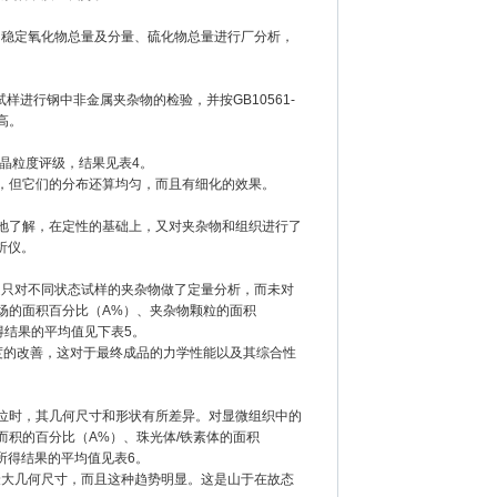
对钢中稳定氧化物总量及分量、硫化物总量进行厂分析，
试样进行钢中非金属夹杂物的检验，并按GB10561-
高。
了晶粒度评级，结果见表4。
，但它们的分布还算均匀，而且有细化的效果。
地了解，在定性的基础上，又对夹杂物和组织进行了
析仪。
，于是只对不同状态试样的夹杂物做了定量分析，而未对
场的面积百分比（A%）、夹杂物颗粒的面积
得结果的平均值见下表5。
度的改善，这对于最终成品的力学性能以及其综合性
位时，其几何尺寸和形状有所差异。对显微组织中的
积的百分比（A%）、珠光体/铁素体的面积
。所得结果的平均值见表6。
最大几何尺寸，而且这种趋势明显。这是山于在故态