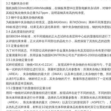
3.2 电解夹杂分析
随机抽取32mm厚的14MnNbq钢板，在钢板厚度t/4位置取电解夹杂试样，
其稳定氧化物夹杂总量为27ppm，说明该钢具有高的纯净度。
3.3 钢中非金属夹杂物的检验
为检验钢中夹杂物的分布情况，选取4#(40mm）和7#(5Omm）两种不同厚度的
89标准进行评级，结果见表3;该结果表明：钢中夹杂物的级别低，钢的纯净度较
3.4 晶粒度级别的评定
按GB6394-86标准，对不同规格的正火态试样在表层和中心处的显微组织进行
从评级结果来看，正火试样在不同部位的晶粒大小，虽然保留了其热轧态的趋势
3.5 定量金相分析
为了对不同状态、不同部位试样的钢中非金属夹杂物分布及其组织分布有更仔细
定量测量和分析，所用设备为德国KONTRON公司生产的IBAS-2000自动图像分
3.5.1夹杂物定量分析
试样经观察后〔物镜×50,K=0.2214〕，发现试样中夹杂物的分布比较均匀
每一试样的不同部位进行区分。测量时选取的几何参数有：所测夹杂物占测量视
（AREA）、夹杂物颗粒的最大径（DMAX）以及单位面积上夹杂物的个数。所
从表5可以看出，钢材经正火后，其夹杂物的尺寸、数量和形态都得到了一定程
能的改善是有贡献的。
3.5.2显微镜下的显微组织定量分析
用同一物镜对试样的显微组织进行观察，发现试样在处于不同的状态、不同的部
珠光体和铁素体进行分开测量，选择的几何测量参数有：所测珠光体占所测视场而
（AREA）、珠光体/素体的最大（DMAX）以及它们的形状因子（ASPECT）
从热轧态试样来看，材料在1/2处的珠光体和铁索体品粒都有相对其它位置处的