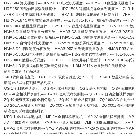
HR-150A 洛氏硬度计
---
HR-150DT 电动洛氏硬度计
---
HRS-150 数显洛氏硬度计
-
HRZ-150 智能触摸屏洛氏硬度计
---
HRZ-150S 智能触摸屏全洛氏硬度计
---
ZHR-
ZXHR-150S 电脑塑料洛氏硬度计
---
HRZ-45 智能触摸屏表面洛氏硬度计
---
ZHR
HBRVS-187.5 智能数显布洛维硬度计
---
ZHBRVS-187.5 电脑布洛维硬度计
---
HV
HVS-1000 数显显微硬度计
---
HVS-1000Z 数显转塔显微硬度计
---
HVS-1000M
HMAS-D 显微硬度测量分析系统
---
HMAS-DS 显微硬度测量系统
---
HMAS-DSZ
HMAS-DSMZ 显微硬度分析系统
---
HMAS-CSZD 显微硬度测量系统
---
HMAS-C
HV5-50Z 自动转塔维氏硬度计
---
HVS5-50M 触摸屏维氏硬度计
---
HVS5-50M
HMAS-D5 维氏硬度分析系统
---
HMAS-D5Z 维氏硬度测量系统
---
HMAS-D5SM
HMAS-C5SZA 维氏硬度计测量分析系统
---
HB-2 锤击式布氏硬度计
---
HBE-300
HBS-3000 数显布氏硬度计
---
HBS-3000L 触摸屏布氏硬度计
---
HMAS-DHB 布
HMAS-HB 便携式布氏硬度测量分析系统
---
HBM-2017A 数显异形布氏硬度计
研润自准直仪
产品列表：
1401双向自准直仪
---
1401-15/20 双向自准直仪(15-20米)
---
S1401 数显双向自准直
研润金相试样切割机
产品列表：
QG-1
金相试样切割机
---
Q-2
金相试样切割机
---
QG-2
岩相切割机
---
Q-3A
金相试
QG-5A
金相试样切割机
---
QG-100
金相试样切割机
---
QG-100Z
自动金相试样切割
ZQ-40
无级双室自动金相切割机
---
ZQ-50
自动金相切割机
---
ZQ-100/A/C
自动金
ZQ-200/A
三轴金相切割机
---
ZQ-300F
三轴自动金相切割机
---
ZQ-300Z
金相切割
研润金相试样磨抛机
列表：
MPD-1
金相试样磨抛机
---
MP-3A
金相试样磨抛机
---
MP-2A
金相试样磨抛机
---
MP
ZMP-1000
金相磨抛机
---
ZMP-2000
金相磨抛机
---
ZMP-3000
金相磨抛机
---
ZMP
BMP-2 金相试样磨抛机
---
MY-1 光谱砂带磨样机
---
MY-2A 双盘砂带磨样机
---
MPJ