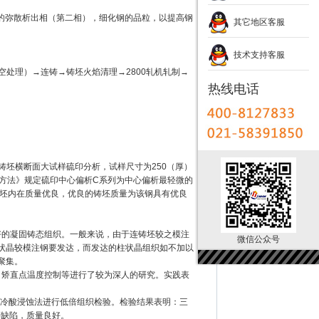
物的弥散析出相（第二相），细化钢的品粒，以提高钢
其它地区客服
技术支持客服
真空处理）→连铸→铸坯火焰清理→2800轧机轧制→
热线电话
连铸坯横断面大试样硫印分析，试样尺寸为250（厚）
评定方法》规定硫印中心偏析C系列为中心偏析最轻微的
q铸坯内在质量优良，优良的铸坯质量为该钢具有优良
良好的凝固铸态组织。一般来说，由于连铸坯较之模注
微信公众号
状晶较模注钢要发达，而发达的柱状晶组织如不加以
聚集。
艺、矫直点温度控制等进行了较为深人的研究。实践表
制后，用冷酸浸蚀法进行低倍组织检验。检验结果表明：三
等缺陷，质量良好。