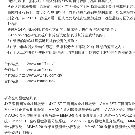
相变过程中，热轧板在中心处的冷却速度相对较慢，晶粒容易长人。
从正火态试样来看，晶粒的几何尺寸在各部位的排列趋势基本上是延袭其热轧态
部位的分布趋于一致，分布更加均匀，而且晶粒也得到明显的细化，珠光体晶粒在12
别之内。从ASPECT数据来看，正火态比热轧态也更加规范。这些晶粒方面的
4 结语
通过对14MnNbq钢板在金相方而的大量试验，我们所得到的结论是：
1)14MnNbq连铸坯的硫印和冷酸试验都表明其冶金质精良好；
2）钢板的最终组织满足其成份设定的原则；
3）钢中非金属夹杂物在形态、数举和分布上都能控制在理想的范围之内；
4）正火工艺明显地使钢的组织得到厂均匀和细化，这有益于材料综合性能的改
合作站点:
http://www.am17.net/
合作站点:
http://www.am17.cn/
合作站点:
http://www.yr1718.com.cn/
合作站点:
http://www.cnnoet.net/
研润金相显微镜
列表：
4XB
双目倒置金相显微镜
---
4XC-ST
三目倒置金相显微镜
---
AMM-8ST
三目倒置
200
三目正置金相显微镜
---
MMAS-4
金相显微测量分析系统
---
MMAS-8
金相显微
MMAS-6
金相显微测量分析系统
---
MMAS-9
金相显微测量分析系统
---
MMAS-12
统
---
MMAS-16
金相显微测量分析系统
---
MMAS-17
金相显微测量分析系统
---
MM
量分析系统
---
MMAS-20
金相显微测量分析系统
---
MMAS-100
金相显微测量分析
研润硬度计
列表：