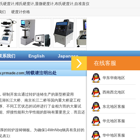
氏硬度计
,
维氏硬度计
,
显微硬度计
,
布氏硬度计
,
自准直仪
我们
硬度计价格
联系我们
English
Japanese
在线客服
;转载请注明出处
ww.yrmade.com
华东华南地区
西南西北地区
础上，研制开发出通过转炉连铸生产的新型桥梁用
用于芜湖长江大桥、南京长江二桥等国内重大桥梁工程
厚、不同工艺状态的试样进行了金相方而的大量试
东北地区客服
能、焊接性能和力学性能的影响有重要意义．而且还
华北地区客服
mm厚的转炉连铸钢板。为确保14MnNbq钢具有良好的
华中地区客服
1):