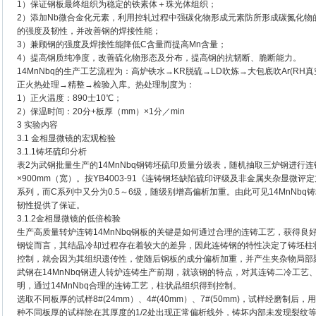
1）保证钢板最终组织为稳定的铁素体＋珠光体组织；
2）添加Nb微合金化元素，利用控轧过程中强碳化物形成元素防所形成碳氮化
的强度及韧性，并改善钢的焊接性能；
3）兼顾钢的强度及焊接性能降低C含量而提高Mn含量；
4）提高钢质纯净度，改善硫化物形态及分布，提高钢的抗韧断、脆断能力。
14MnNbq的生产工艺流程为：高炉铁水→KR脱硫→LD吹炼→大包底吹Ar(RH
正火热处理→精整→检验入库。热处理制度为：
1）正火温度：890士10℃；
2）保温时间：20分+板厚（mm）×1分／min
3 实验内容
3.1 金相显微镜的宏观检验
3.1.1铸坯硫印分析
表2为武钢批量生产的14MnNbq钢铸坯硫印质量分级表，随机抽取三炉钢进行
×900mm（宽）。按YB4003-91《连铸钢坯缺陷硫印评级及非金属夹杂显微
系列，而C系列中又分为0.5～6级，随级别增高偏析加重。由此可见14MnNb
韧性提供了保证。
3.1.2金相显微镜的低倍检验
生产高质量转炉连铸14MnNbq钢板的关键是如何通过合理的连铸工艺，获得
钢锭而言，其结晶冷却过程存在着较大的差异，因此连铸钢的特性决定了铸坯柱
控制，就会因为其组织遗传性，使随后钢板的成分偏析加重，并产生夹杂物局部
武钢在14MnNbq钢进人转炉连铸生产前期，就该钢的特点，对其连铸二冷工
明，通过14MnNbq合理的连铸工艺，柱状晶组织得到控制。
选取不同板厚的试样8#(24mm）、4#(40mm）、7#(50mm)，试样经磨
种不同板厚的试样除在其厚度的1/2处出现正常偏析线外，铸坏内部未发现裂纹