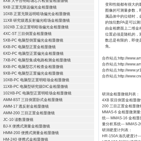
8XB 大平台明暗场芯片检查金相显微镜
变和性能都有很大的
9XB 正置无限远偏光金相显微镜
图像的可测量参数，即
10XB 正置无限远明暗场偏光金相显微镜
属晶体中的位错时，
11XB 研究级透反射偏光暗场金相显微镜
的蚀坑数PA是可以测量
102XB 工业正置明暗场偏光金相显微镜
由金相磨面上二维金
4XC-ST 三目倒置金相显微镜
位置必须是随机的，
5XB-PC 电脑型倒置偏光金相显微镜
数总是有限的，即使
免。
6XB-PC 电脑型正置金相显微镜
6XD-PC 电脑型正置偏光金相显微镜
合作站点:
http://www.am
7XB-PC 电脑型集成电路检测金相显微镜
合作站点:
http://www.a
8XB-PC 电脑型芯片检查金相显微镜
合作站点:
http://www.y
9XB-PC 电脑型正置偏光金相显微镜
合作站点:
http://www.cn
10XB-PC 电脑型正置明暗场金相显微镜
11XB-PC 电脑型研究级DIC金相显微镜
102XB-PC 电脑型正置明暗场金相显微镜
研润金相显微镜
列表：
AMM-8ST 三目倒置卧式金相显微镜
4XB
双目倒置金相显微
200
三目正置金相显微
AMM-17 透反射金相显微镜
MMAS-6
金相显微测量
AMM-200 三目正置金相显微镜
统
---
MMAS-16
金相显
JC-10 读数显微镜
量分析系统
---
MMAS-2
BJ-X 便携式测量金相显微镜
研润硬度计
列表：
HMM-200 便携式测量金相显微镜
HR-150A 洛氏硬度计
--
HM-240 便携式金相显微镜