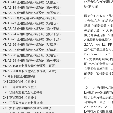
体积分数(Vv)的
MMAS-18 金相显微镜分析系统（无限远）
织(或相)的
MMAS-19 金相显微镜分析系统（微分干涉）
MMAS-20 金相显微镜分析系统（倒置偏光）
因为它们在数值上是相
MMAS-21 集成电路金相显微镜分析系统
为合金组织中的晶界
MMAS-22 金相显微镜分析系统（明暗场）
测量SV的数值是不
MMAS-23 金相显微镜分析系统（微分干涉）
截线的长度，PL为单
MMAS-24 金相显微镜分析系统（微分干涉）
数是可以确定的，它的
MMAS-25 金相显微镜分析系统（微分干涉）
2 体视显微镜体视学
MMAS-26 金相显微镜分析系统（明暗场）
2.1 VV =AA =LL =P
这个公式是定量金相
MMAS-27 金相显微镜分析系统（明暗场）
2.2 SV =2 PL （2.2
MMAS-28 金相显微镜分析系统（明暗场）
SV 为单位测量体
MMAS-29 金相显微镜分析系统（微分干涉）
面上组织的测量值一单
MMAS-100 金相显微镜分析系统（正置）
在研究金属材料时，
MMAS-200 金相显微镜分析系统（正置）
的参数，它得数值可
4XI 单目倒置金相显微镜
2.3
4XB 双目倒置金相显微镜
4XC 三目倒置金相显微镜
式中：AT为测量总面
5XB 双目倒置偏光金相显微镜
LA表示单位测量面
细长石墨片等组织的定
6XB 正置三目金相显微镜
计算得到。显然，P
6XD 正置双目偏光金相显微镜
2.4 LV =2 PA （2.4）
7XB 大平台集成电路检测金相显微镜
LV表示单位测量体积