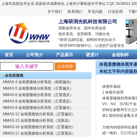
上海市高新技术企业
高新技术成果转化
上海市计量制造许可单位
CQC ISO9001:20
关于我们
联系我们
常见问题
行业应用
下载
上海研润光机科技有限公司
因勤奋而专业, 因年轻而创造
低价质高, 造型精美 , 功能出色
“
研润
”品牌仪器,
材料科学
的生命力
“
研润
”MRO直销中心，让您的产品更安全
首页
公司简介
产品展示
硬度计
金相制样
体视显微镜体视学基础
本站文字和内容版
金相显微镜
MMAS-4 金相显微镜分析系统（倒置偏光）
体视学基础
MMAS-5 金相显微镜分析系统（正置偏光）
1 体视学原理
MMAS-6 金相显微镜分析系统（正置透反）
体视显微镜利用体视
MMAS-8 金相显微镜分析系统（正置透反）
VV、NV、SV等)
MMAS-9 金相显微镜分析系统（正置偏光）
织特征参数和它们之
MMAS-12 金相显微镜分析系统（正置偏光）
表1 组织特征参数关
MMAS-15 金相显微镜分析系统（无限远）
MMAS-16 金相显微镜分析系统（正置偏光）
方框内的组织特征参
或一维的，它们可以在
MMAS-17 金相显微镜分析系统（正置透反）