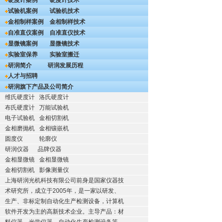
硬度计案例
硬度计技术
试验机案例
试验机技术
金相制样案例
金相制样技术
自准直仪案例
自准直仪技术
显微镜案例
显微镜技术
实验室保养
实验室搬迁
研润简介
研润发展历程
人才与招聘
研润旗下产品及公司简介
维氏硬度计
洛氏硬度计
布氏硬度计
万能试验机
电子试验机
金相切割机
金相磨抛机
金相镶嵌机
圆度仪
轮廓仪
研润仪器
品牌仪器
金相显微镜
金相显微镜
金相切割机
影像测量仪
上海研润光机科技有限公司前身是国家仪器技
术研究所，成立于2005年，是一家以研发、
生产、非标定制自动化生产检测设备，计算机
软件开发为主的高新技术企业。主导产品：材