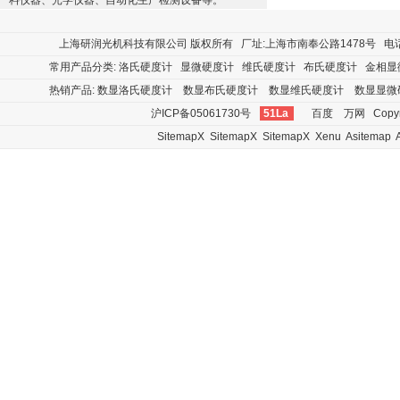
料仪器、光学仪器、自动化生产检测设备等。
上海研润光机科技有限公司
版权所有 厂址:上海市南奉公路1478号 电话:400
常用产品分类:
洛氏硬度计
显微硬度计
维氏硬度计
布氏硬度计
金相显
热销产品:
数显洛氏硬度计
数显布氏硬度计
数显维氏硬度计
数显显微
沪ICP备05061730号
51La
百度
万网
Copyr
SitemapX
SitemapX
SitemapX
Xenu
Asitemap