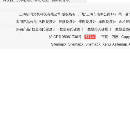
料仪器、光学仪器、自动化生产检测设备等。
上海研润光机科技有限公司
版权所有 厂址:上海市南奉公路1478号 电话:400
常用产品分类:
洛氏硬度计
显微硬度计
维氏硬度计
布氏硬度计
金相显
热销产品:
数显洛氏硬度计
数显布氏硬度计
数显维氏硬度计
数显显微
沪ICP备05061730号
51La
百度
万网
Copyr
SitemapX
SitemapX
SitemapX
Xenu
Asitemap