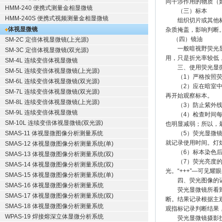
同干涉作用的物质（
HMM-240 便携式测量金相显微镜
（三）标本
HMM-240S 便携式视频测量金相显微镜
组织切片或其他标本
体视显微镜
杂质掩盖，影响判断
（四）镜油
SM-2C 定倍体视显微镜(上光源)
一般暗视野荧光显微
SM-3C 定倍体视显微镜(双光源)
用，只是折光率较低
SM-4L 连续变倍体视显微镜
三、使用荧光显微
SM-5L 连续变倍体视显微镜(上光源)
（1）严格按照荧光
SM-6L 连续变倍体视显微镜(双光源)
（2）应在暗室中进
SM-7L 连续变倍体视显微镜(双光源)
再开始观察标本。
SM-8L 连续变倍体视显微镜(上光源)
（3）防止紫外线对
SM-9L 连续变倍体视显微镜
（4）检查时间每次以
SM-10L 连续变倍体视显微镜(双光源)
也明显减弱；所以，最
SMAS-11 体视显微图像分析测量系统
（5）荧光显微镜光
就记录使用时间。灯
SMAS-12 体视显微图像分析测量系统(单)
（6）标本染色后立
SMAS-13 体视显微图像分析测量系统(双)
（7）荧光亮度的判断
SMAS-14 体视显微图像分析测量系统(双)
光。“+++”—可见耀
SMAS-15 体视显微图像分析测量系统(单)
四、荧光图像的记
SMAS-16 体视显微图像分析测量系统
荧光显微镜所看到的
SMAS-17 体视显微图像分析测量系统(双)
断。结果记录根据主
SMAS-18 体视显微图像分析测量系统
观指标记录判断结果
WPAS-19 焊接熔深立体显微分析系统
荧光显微镜摄影技术