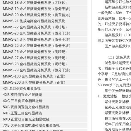
超高压汞灯也散发大
MMAS-18 金相显微镜分析系统（无限远）
新型超高压汞灯在使
MMAS-19 金相显微镜分析系统（微分干涉）
一般为50～60V，
MMAS-20 金相显微镜分析系统（倒置偏光）
则寿命愈短，如开一次
MMAS-21 集成电路金相显微镜分析系统
的。灯熄灭后要等待
MMAS-22 金相显微镜分析系统（明暗场）
压汞灯压力很高，紫
MMAS-23 金相显微镜分析系统（微分干涉）
超高压汞灯（100
MMAS-24 金相显微镜分析系统（微分干涉）
部后面安装有镀铝的
MMAS-25 金相显微镜分析系统（微分干涉）
国产超高压汞灯GCQ
MMAS-26 金相显微镜分析系统（明暗场）
（二）滤色系统
MMAS-27 金相显微镜分析系统（明暗场）
滤色系统是荧光显微
MMAS-28 金相显微镜分析系统（明暗场）
名，前面字母代表色调
MMAS-29 金相显微镜分析系统（微分干涉）
个字母，G是玻璃的第
MMAS-100 金相显微镜分析系统（正置）
色）拼音的第工一个
MMAS-200 金相显微镜分析系统（正置）
530nm以下的光而透
4XI 单目倒置金相显微镜
用于荧光显微镜的
4XB 双目倒置金相显微镜
1．激发滤板 根据
4XC 三目倒置金相显微镜
紫外光激发滤板：此
5XB 双目倒置偏光金相显微镜
紫外蓝光激发滤板：
紫蓝光激发滤板：它
6XB 正置三目金相显微镜
最大吸收峰在500
6XD 正置双目偏光金相显微镜
近年开始采用金属膜
7XB 大平台集成电路检测金相显微镜
激发滤板分薄厚两种