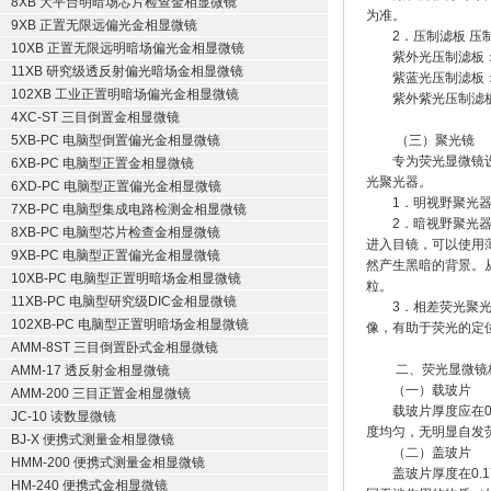
8XB 大平台明暗场芯片检查金相显微镜
为准。
9XB 正置无限远偏光金相显微镜
2．压制滤板 压制
10XB 正置无限远明暗场偏光金相显微镜
紫外光压制滤板：
11XB 研究级透反射偏光暗场金相显微镜
紫蓝光压制滤板：能
102XB 工业正置明暗场偏光金相显微镜
紫外紫光压制滤板：
4XC-ST 三目倒置金相显微镜
5XB-PC 电脑型倒置偏光金相显微镜
（三）聚光镜
专为荧光显微镜设计
6XB-PC 电脑型正置金相显微镜
光聚光器。
6XD-PC 电脑型正置偏光金相显微镜
1．明视野聚光器 
7XB-PC 电脑型集成电路检测金相显微镜
2．暗视野聚光器 
8XB-PC 电脑型芯片检查金相显微镜
进入目镜，可以使用
9XB-PC 电脑型正置偏光金相显微镜
然产生黑暗的背景。
10XB-PC 电脑型正置明暗场金相显微镜
粒。
11XB-PC 电脑型研究级DIC金相显微镜
3．相差荧光聚光器
102XB-PC 电脑型正置明暗场金相显微镜
像，有助于荧光的定
AMM-8ST 三目倒置卧式金相显微镜
二、荧光显微镜标
AMM-17 透反射金相显微镜
（一）载玻片
AMM-200 三目正置金相显微镜
载玻片厚度应在0.
JC-10 读数显微镜
度均匀，无明显自发
BJ-X 便携式测量金相显微镜
（二）盖玻片
HMM-200 便携式测量金相显微镜
盖玻片厚度在0.1
HM-240 便携式金相显微镜