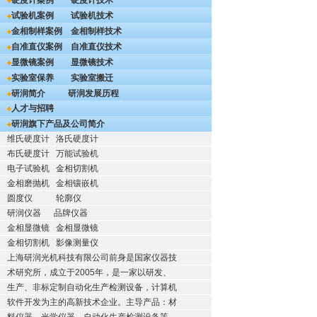
硬度计案例
硬度计技术
试验机案例
试验机技术
金相制样案例
金相制样技术
自准直仪案例
自准直仪技术
显微镜案例
显微镜技术
实验室保养
实验室搬迁
研润简介
研润发展历程
人才与招聘
研润旗下产品及公司简介
维氏硬度计
洛氏硬度计
布氏硬度计
万能试验机
电子试验机
金相切割机
金相磨抛机
金相镶嵌机
圆度仪
轮廓仪
研润仪器
品牌仪器
金相显微镜
金相显微镜
金相切割机
影像测量仪
上海研润光机科技有限公司前身是国家仪器技
术研究所，成立于2005年，是一家以研发、
生产、非标定制自动化生产检测设备，计算机
软件开发为主的高新技术企业。主导产品：材