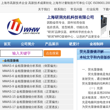
上海市高新技术企业
高新技术成果转化
上海市计量制造许可单位
CQC ISO9001:20
关于我们
联系我们
常见问题
行业应用
下载
上海研润光机科技有限公司
因勤奋而专业, 因年轻而创造
低价质高, 造型精美 , 功能出色
“
研润
”品牌仪器,
材料科学
的生命力
“
研润
”MRO直销中心，让您的产品更安全
首页
公司简介
产品展示
硬度计
金相制样
荧光显微镜详解----
本站文字和内容版
金相显微镜
MMAS-4 金相显微镜分析系统（倒置偏光）
一、荧光显微镜
MMAS-5 金相显微镜分析系统（正置偏光）
荧光显微镜是免疫荧
MMAS-6 金相显微镜分析系统（正置透反）
发射荧光，通过物镜
MMAS-8 金相显微镜分析系统（正置透反）
荧光显微镜的结构和
MMAS-9 金相显微镜分析系统（正置偏光）
（一）光源
MMAS-12 金相显微镜分析系统（正置偏光）
现在多采用200W
MMAS-15 金相显微镜分析系统（无限远）
起水银蒸发，球内气压
MMAS-16 金相显微镜分析系统（正置偏光）
光是电极间放电使水
为荧光显微镜普遍采
MMAS-17 金相显微镜分析系统（正置透反）