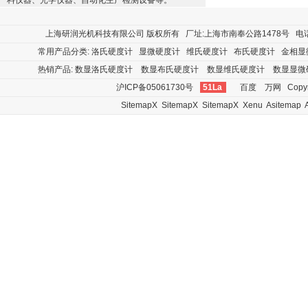
料仪器、光学仪器、自动化生产检测设备等。
上海研润光机科技有限公司
版权所有 厂址:上海市南奉公路1478号 电话:400
常用产品分类:
洛氏硬度计
显微硬度计
维氏硬度计
布氏硬度计
金相显
热销产品:
数显洛氏硬度计
数显布氏硬度计
数显维氏硬度计
数显显微
沪ICP备05061730号
51La
百度
万网
Copyr
SitemapX
SitemapX
SitemapX
Xenu
Asitemap