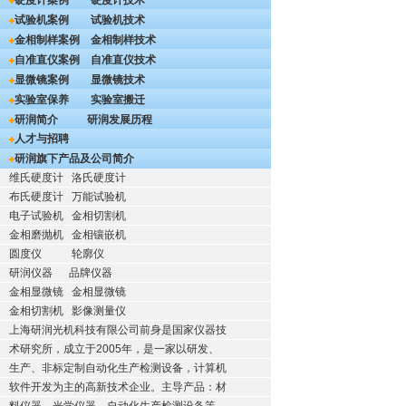
硬度计案例
硬度计技术
试验机案例
试验机技术
金相制样案例
金相制样技术
自准直仪案例
自准直仪技术
显微镜案例
显微镜技术
实验室保养
实验室搬迁
研润简介
研润发展历程
人才与招聘
研润旗下产品及公司简介
维氏硬度计
洛氏硬度计
布氏硬度计
万能试验机
电子试验机
金相切割机
金相磨抛机
金相镶嵌机
圆度仪
轮廓仪
研润仪器
品牌仪器
金相显微镜
金相显微镜
金相切割机
影像测量仪
上海研润光机科技有限公司前身是国家仪器技
术研究所，成立于2005年，是一家以研发、
生产、非标定制自动化生产检测设备，计算机
软件开发为主的高新技术企业。主导产品：材