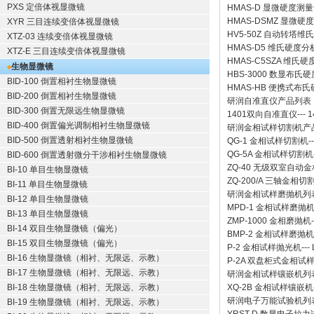
PXS 定倍体视显微镜
HMAS-D 显微硬度测
HMAS-DSMZ 显微
XYR 三目连续变倍体视显微镜
HV5-50Z 自动转塔维
XTZ-03 连续变倍体视显微镜
HMAS-D5 维氏硬度
XTZ-E 三目连续变倍体视显微镜
HMAS-C5SZA 维
生物显微镜
HBS-3000 数显布氏
BID-100 倒置相衬生物显微镜
HMAS-HB 便携式布
BID-200 倒置相衬生物显微镜
研润自准直仪
产品列表
BID-300 倒置无限远生物显微镜
1401双向自准直仪
---
1
BID-400 倒置偏光调制相衬生物显微镜
研润金相试样切割机
产
BID-500 倒置透射相衬生物显微镜
QG-1
金相试样切割机
-
QG-5A
金相试样切割机
BID-600 倒置透射微分干涉相衬生物显微镜
ZQ-40
无级双室自动金
BI-10 单目生物显微镜
ZQ-200/A
三轴金相切
BI-11 单目生物显微镜
研润金相试样磨抛机
列
BI-12 单目生物显微镜
MPD-1
金相试样磨抛
BI-13 单目生物显微镜
ZMP-1000
金相磨抛机
BI-14 双目生物显微镜（偏光）
BMP-2 金相试样磨抛机
BI-15 双目生物显微镜（偏光）
P-2 金相试样抛光机
---
BI-16 生物显微镜（相衬、无限远、示教）
P-2A 双盘柜式金相试
BI-17 生物显微镜（相衬、无限远、示教）
研润金相试样镶嵌机
列
BI-18 生物显微镜（相衬、无限远、示教）
XQ-2B
金相试样镶嵌机
研润电子万能试验机
列
BI-19 生物显微镜（相衬、无限远、示教）