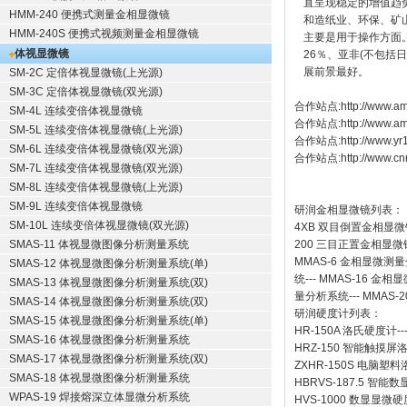
直呈现稳定的增值趋
HMM-240 便携式测量金相显微镜
和造纸业、环保、矿
HMM-240S 便携式视频测量金相显微镜
主要是用于操作方面
体视显微镜
26％、亚非(不包括日
展前景最好。
SM-2C 定倍体视显微镜(上光源)
SM-3C 定倍体视显微镜(双光源)
合作站点:
http://www.am
SM-4L 连续变倍体视显微镜
合作站点:
http://www.a
SM-5L 连续变倍体视显微镜(上光源)
合作站点:
http://www.y
SM-6L 连续变倍体视显微镜(双光源)
合作站点:
http://www.cn
SM-7L 连续变倍体视显微镜(双光源)
SM-8L 连续变倍体视显微镜(上光源)
SM-9L 连续变倍体视显微镜
研润金相显微镜
列表：
SM-10L 连续变倍体视显微镜(双光源)
4XB
双目倒置金相显微
SMAS-11 体视显微图像分析测量系统
200
三目正置金相显微
MMAS-6
金相显微测量
SMAS-12 体视显微图像分析测量系统(单)
统
---
MMAS-16
金相显
SMAS-13 体视显微图像分析测量系统(双)
量分析系统
---
MMAS-2
SMAS-14 体视显微图像分析测量系统(双)
研润硬度计
列表：
SMAS-15 体视显微图像分析测量系统(单)
HR-150A 洛氏硬度计
--
SMAS-16 体视显微图像分析测量系统
HRZ-150 智能触摸
SMAS-17 体视显微图像分析测量系统(双)
ZXHR-150S 电脑塑
SMAS-18 体视显微图像分析测量系统
HBRVS-187.5 智
WPAS-19 焊接熔深立体显微分析系统
HVS-1000 数显显微