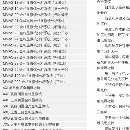
自准直仪
MMAS-18 金相显微镜分析系统（无限远）
自准直仪是高精度测
MMAS-19 金相显微镜分析系统（微分干涉）
测长仪
MMAS-20 金相显微镜分析系统（倒置偏光）
就是利用激光或超声
MMAS-21 集成电路金相显微镜分析系统
浊度仪
MMAS-22 金相显微镜分析系统（明暗场）
浊度，即水的混浊程
MMAS-23 金相显微镜分析系统（微分干涉）
浊度的测定，还可以
MMAS-24 金相显微镜分析系统（微分干涉）
洛氏硬度计
MMAS-25 金相显微镜分析系统（微分干涉）
洛氏硬度计适用于
MMAS-26 金相显微镜分析系统（明暗场）
电子分析天平
是集精确，稳定，多
MMAS-27 金相显微镜分析系统（明暗场）
备来扩展天平的使用
MMAS-28 金相显微镜分析系统（明暗场）
体视显微镜
MMAS-29 金相显微镜分析系统（微分干涉）
用于教学示范，生
MMAS-100 金相显微镜分析系统（正置）
紫外可见分光光度计
MMAS-200 金相显微镜分析系统（正置）
其特点是提供紫外-
4XI 单目倒置金相显微镜
熔点仪
4XB 双目倒置金相显微镜
一种用于测定晶体物
4XC 三目倒置金相显微镜
偏光显微镜
5XB 双目倒置偏光金相显微镜
具有双折射性的晶
三坐标
6XB 正置三目金相显微镜
主要应用于机械、
6XD 正置双目偏光金相显微镜
维氏硬度计
7XB 大平台集成电路检测金相显微镜
维氏硬度计适用于