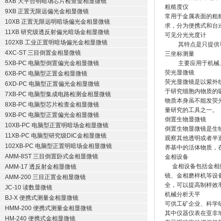
8XB 大平台明暗场芯片检查金相显微镜
粗糙度仪
9XB 正置无限远偏光金相显微镜
常用于金属表面的粗
10XB 正置无限远明暗场偏光金相显微镜
求，分为便携式和台
11XB 研究级透反射偏光暗场金相显微镜
可见分光光度计
102XB 工业正置明暗场偏光金相显微镜
其特点是只提供可见
4XC-ST 三目倒置金相显微镜
三坐标测量
5XB-PC 电脑型倒置偏光金相显微镜
主要应用于机械、
荧光显微镜
6XB-PC 电脑型正置金相显微镜
荧光显微镜是以紫外
6XD-PC 电脑型正置偏光金相显微镜
于研究细胞内物质的
7XB-PC 电脑型集成电路检测金相显微镜
物质本身虽不能发荧
8XB-PC 电脑型芯片检查金相显微镜
量研究的工具之一。
9XB-PC 电脑型正置偏光金相显微镜
倒置生物显微镜
10XB-PC 电脑型正置明暗场金相显微镜
倒置生物显微镜是生
11XB-PC 电脑型研究级DIC金相显微镜
观察其他透明或者半
102XB-PC 电脑型正置明暗场金相显微镜
养基中的活体物质，
AMM-8ST 三目倒置卧式金相显微镜
金相设备
金相设备包括金相抛
AMM-17 透反射金相显微镜
镜、金相磨样机等设
AMM-200 三目正置金相显微镜
全，可以提高制样效
JC-10 读数显微镜
机械分析天平
BJ-X 便携式测量金相显微镜
可供工矿企业、科学
HMM-200 便携式测量金相显微镜
其中仪器仪表在亚非
HM-240 便携式金相显微镜