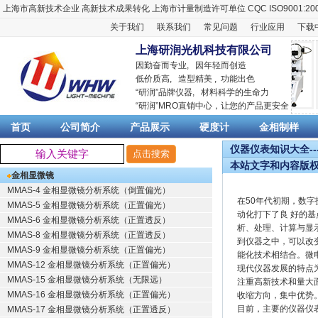
上海市高新技术企业
高新技术成果转化
上海市计量制造许可单位
CQC ISO9001:20
关于我们
联系我们
常见问题
行业应用
下载
上海研润光机科技有限公司
因勤奋而专业, 因年轻而创造
低价质高, 造型精美 , 功能出色
“
研润
”品牌仪器,
材料科学
的生命力
“
研润
”MRO直销中心，让您的产品更安全
首页
公司简介
产品展示
硬度计
金相制样
仪器仪表知识大全--
本站文字和内容版
金相显微镜
MMAS-4 金相显微镜分析系统（倒置偏光）
在50年代初期，数
MMAS-5 金相显微镜分析系统（正置偏光）
动化打下了良 好的
MMAS-6 金相显微镜分析系统（正置透反）
析、处理、计算与显
MMAS-8 金相显微镜分析系统（正置透反）
到仪器之中，可以改
MMAS-9 金相显微镜分析系统（正置偏光）
能化技术相结合。微
MMAS-12 金相显微镜分析系统（正置偏光）
现代仪器发展的特点
MMAS-15 金相显微镜分析系统（无限远）
注重高新技术和量大
MMAS-16 金相显微镜分析系统（正置偏光）
收缩方向，集中优势
目前，主要的仪器仪
MMAS-17 金相显微镜分析系统（正置透反）