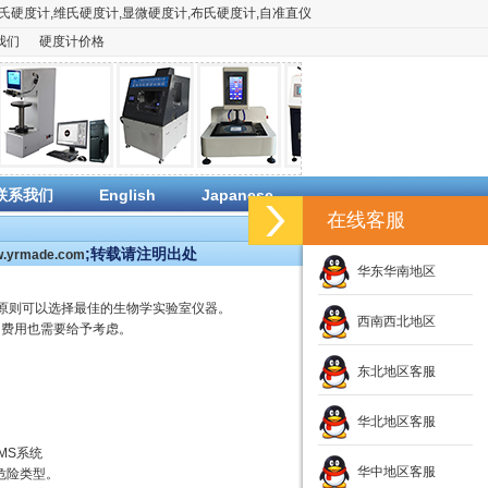
氏硬度计
,
维氏硬度计
,
显微硬度计
,
布氏硬度计
,
自准直仪
我们
硬度计价格
联系我们
English
Japanese
在线客服
;转载请注明出处
ww.yrmade.com
华东华南地区
原则可以选择最佳的生物学实验室仪器。
西南西北地区
修的费用也需要给予考虑。
东北地区客服
华北地区客服
MS系统
华中地区客服
危险类型。