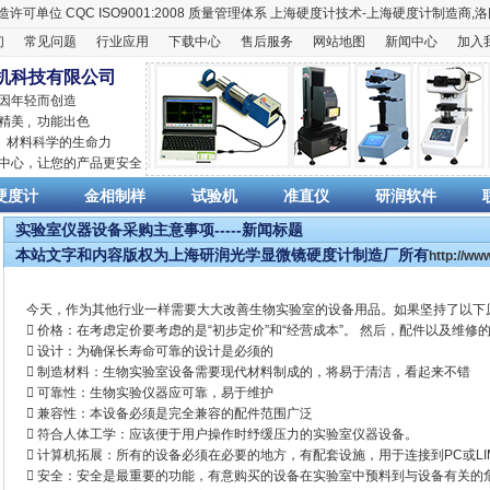
造许可单位
CQC ISO9001:2008
质量管理体系
上海硬度计
技术-上海
硬度计
制造商,
洛
们
常见问题
行业应用
下载中心
售后服务
网站地图
新闻中心
加入
机科技有限公司
 因年轻而创造
精美 , 功能出色
,
材料科学
的生命力
销中心，让您的产品更安全
硬度计
金相制样
试验机
准直仪
研润软件
实验室仪器设备采购主意事项-----新闻标题
本站文字和内容版权为上海研润光学显微镜硬度计制造厂所有
http://w
今天，作为其他行业一样需要大大改善生物实验室的设备用品。如果坚持了以下
 价格：在考虑定价要考虑的是“初步定价”和“经营成本”。 然后，配件以及维
 设计：为确保长寿命可靠的设计是必须的
 制造材料：生物实验室设备需要现代材料制成的，将易于清洁，看起来不错
 可靠性：生物实验仪器应可靠，易于维护
 兼容性：本设备必须是完全兼容的配件范围广泛
 符合人体工学：应该便于用户操作时纾缓压力的实验室仪器设备。
 计算机拓展：所有的设备必须在必要的地方，有配套设施，用于连接到PC或LI
 安全：安全是最重要的功能，有意购买的设备在实验室中预料到与设备有关的