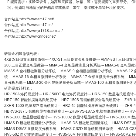
 能源需求：实验室设备，如高压灭菌器、冰箱、等；需要能源的重要部分。 
况，例如对当地情况的严酷高温或低温，灰尘，潮湿或干旱等环境的要求。
合作站点:
http://www.am17.net/
合作站点:
http://www.am17.cn/
合作站点:
http://www.yr1718.com.cn/
合作站点:
http://www.cnnoet.net/
研润金相显微镜
列表：
4XB
双目倒置金相显微镜
---
4XC-ST
三目倒置金相显微镜
---
AMM-8ST
三目倒置
200
三目正置金相显微镜
---
MMAS-4
金相显微测量分析系统
---
MMAS-8
金相显微
MMAS-6
金相显微测量分析系统
---
MMAS-9
金相显微测量分析系统
---
MMAS-12
统
---
MMAS-16
金相显微测量分析系统
---
MMAS-17
金相显微测量分析系统
---
MM
量分析系统
---
MMAS-20
金相显微测量分析系统
---
MMAS-100
金相显微测量分析
研润硬度计
列表：
HR-150A 洛氏硬度计
---
HR-150DT 电动洛氏硬度计
---
HRS-150 数显洛氏硬度计
-
HRZ-150 智能触摸屏洛氏硬度计
---
HRZ-150S 智能触摸屏全洛氏硬度计
---
ZHR-
ZXHR-150S 电脑塑料洛氏硬度计
---
HRZ-45 智能触摸屏表面洛氏硬度计
---
ZHR
HBRVS-187.5 智能数显布洛维硬度计
---
ZHBRVS-187.5 电脑布洛维硬度计
---
HV
HVS-1000 数显显微硬度计
---
HVS-1000Z 数显转塔显微硬度计
---
HVS-1000M
HMAS-D 显微硬度测量分析系统
---
HMAS-DS 显微硬度测量系统
---
HMAS-DSZ
HMAS-DSMZ 显微硬度分析系统
---
HMAS-CSZD 显微硬度测量系统
---
HMAS-C
HV5-50Z 自动转塔维氏硬度计
---
HVS5-50M 触摸屏维氏硬度计
---
HVS5-50M