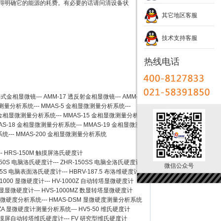
值得明确它的能源的耗费。有必要的话请问清设备状
其它地区客服
技术支持客服
热线电话
卧式金相显微镜
---
AMM-17
透反射金相显微镜
---
AMM-
测量分析系统
---
MMAS-5
金相显微测量分析系统
---
金相显微测量分析系统
---
MMAS-15
金相显微测量分析系
AS-18
金相显微测量分析系统
---
MMAS-19
金相显微测
系统
---
MMAS-200
金相显微测量分析系统
--
HRS-150M 触摸屏洛氏硬度计
150S 电脑洛氏硬度计
---
ZHR-150SS 电脑全洛氏硬度计
微信公众号
-45S 电脑表面洛氏硬度计
---
HBRV-187.5 布洛维硬度计
-1000 显微硬度计
---
HV-1000Z 自动转塔显微硬度计
 数显显微硬度计
---
HVS-1000MZ 数显转塔显微硬度计
 显微硬度分析系统
---
HMAS-DSM 显微硬度测量分析系统
SZA 显微硬度计测量分析系统
---
HV5-50 维氏硬度计
Z 触摸屏自动转塔维氏硬度计
---
FV 研究型维氏硬度计