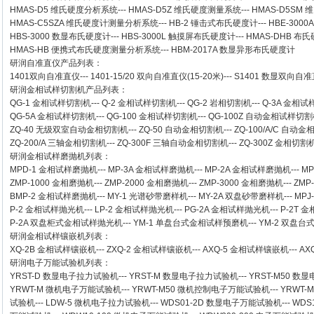
HMAS-D5 维氏硬度分析系统
---
HMAS-D5Z 维氏硬度测量系统
---
HMAS-D5SM
HMAS-C5SZA 维氏硬度计测量分析系统
---
HB-2 锤击式布氏硬度计
---
HBE-300
HBS-3000 数显布氏硬度计
---
HBS-3000L 触摸屏布氏硬度计
---
HMAS-DHB 布
HMAS-HB 便携式布氏硬度测量分析系统
---
HBM-2017A 数显异形布氏硬度计
研润自准直仪
产品列表：
1401双向自准直仪
---
1401-15/20 双向自准直仪(15-20米)
---
S1401 数显双向自准直
研润金相试样切割机
产品列表：
QG-1
金相试样切割机
---
Q-2
金相试样切割机
---
QG-2
岩相切割机
---
Q-3A
金相试
QG-5A
金相试样切割机
---
QG-100
金相试样切割机
---
QG-100Z
自动金相试样切割
ZQ-40
无级双室自动金相切割机
---
ZQ-50
自动金相切割机
---
ZQ-100/A/C
自动金
ZQ-200/A
三轴金相切割机
---
ZQ-300F
三轴自动金相切割机
---
ZQ-300Z
金相切割
研润金相试样磨抛机
列表：
MPD-1
金相试样磨抛机
---
MP-3A
金相试样磨抛机
---
MP-2A
金相试样磨抛机
---
MP
ZMP-1000
金相磨抛机
---
ZMP-2000
金相磨抛机
---
ZMP-3000
金相磨抛机
---
ZMP
BMP-2 金相试样磨抛机
---
MY-1 光谱砂带磨样机
---
MY-2A 双盘砂带磨样机
---
MPJ
P-2 金相试样抛光机
---
LP-2 金相试样抛光机
---
PG-2A 金相试样抛光机
---
P-2T 
P-2A 双盘柜式金相试样抛光机
---
YM-1 单盘台式金相试样预磨机
---
YM-2 双盘
研润金相试样镶嵌机
列表：
XQ-2B
金相试样镶嵌机
---
ZXQ-2
金相试样镶嵌机
---
AXQ-5
金相试样镶嵌机
---
AX
研润电子万能试验机
列表：
YRST-D 数显电子拉力试验机
---
YRST-M 数显电子拉力试验机
---
YRST-M50 
YRWT-M 微机电子万能试验机
---
YRWT-M50 微机控制电子万能试验机
---
YRWT-
试验机
---
LDW-5 微机电子拉力试验机
---
WDS01-2D 数显电子万能试验机
---
WDS