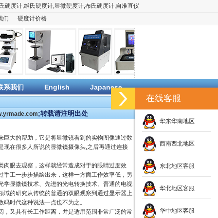
氏硬度计
,
维氏硬度计
,
显微硬度计
,
布氏硬度计
,
自准直仪
我们
硬度计价格
联系我们
English
Japanese
在线客服
;转载请注明出处
ww.yrmade.com
华东华南地区
来巨大的帮助，它是将显微镜看到的实物图像通过数
西南西北地区
是现在很多人所说的显微镜摄像头,之后再通过连接
类肉眼去观察，这样就经常造成对于的眼睛过度效
东北地区客服
过手工一步步描绘出来，这样一方面工作效率低，另
光学显微镜技术、先进的光电转换技术、普通的电视
华北地区客服
领域的研究从传统的普通的双眼观察到通过显示器上
数码时代这种说法一点也不为之。
华中地区客服
阔，又具有长工作距离，并是适用范围非常广泛的常