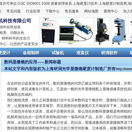
造许可单位
CQC ISO9001:2008
质量管理体系
上海硬度计
技术-上海
硬度计
制造商,
洛
们
常见问题
行业应用
下载中心
售后服务
网站地图
新闻中心
加入
机科技有限公司
 因年轻而创造
精美 , 功能出色
,
材料科学
的生命力
销中心，让您的产品更安全
硬度计
金相制样
试验机
准直仪
研润软件
数码显微镜的应用-----新闻标题
本站文字和内容版权为上海研润光学显微镜硬度计制造厂所有
http://w
在这科技日益发展化的年代，数码显微镜的问世已被运用到各个科研领域，并带
模转换，使其成像在计算机上。它是由一般的光学显微镜配上显微成像系统也就
电脑而且而成的。
我们都很清楚，很久之前显微镜行业中在没有数码这个概念时，显微镜只能由人
劳，让显微镜使用者非常痛苦。而且观察到的显微图片又不能保存下来，只能通
一方面也存在较大误差，造成不必要的失误。那么现在的数码显微镜是将精锐的
机精美地结合在一起而开发研制成功的一项高科技产品。从而，我们可以对微观
再现，从而提高了工作效率和减少失误。所以说，显微成像系统将显微镜带进了
数码显微镜在观察物体时能产生正立的三维空间影像。立体感强，成像清晰和宽