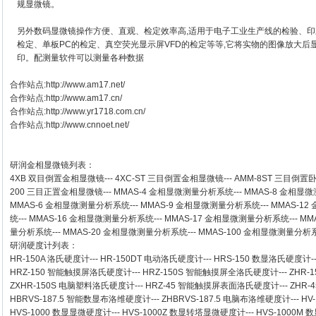
规显微镜。
另外数码显微镜操作方便、直观、检定效率高,适用于电子工业生产线的检验、印
检定、单板PC的检定、真空荧光显示屏VFD的检定等等,它将实物的图像放大
印。配测量软件可以测量各种数据
合作站点:
http://www.am17.net/
合作站点:
http://www.am17.cn/
合作站点:
http://www.yr1718.com.cn/
合作站点:
http://www.cnnoet.net/
研润金相显微镜
列表：
4XB
双目倒置金相显微镜
---
4XC-ST
三目倒置金相显微镜
---
AMM-8ST
三目倒置
200
三目正置金相显微镜
---
MMAS-4
金相显微测量分析系统
---
MMAS-8
金相显微
MMAS-6
金相显微测量分析系统
---
MMAS-9
金相显微测量分析系统
---
MMAS-12
统
---
MMAS-16
金相显微测量分析系统
---
MMAS-17
金相显微测量分析系统
---
MM
量分析系统
---
MMAS-20
金相显微测量分析系统
---
MMAS-100
金相显微测量分析
研润硬度计
列表：
HR-150A 洛氏硬度计
---
HR-150DT 电动洛氏硬度计
---
HRS-150 数显洛氏硬度计
-
HRZ-150 智能触摸屏洛氏硬度计
---
HRZ-150S 智能触摸屏全洛氏硬度计
---
ZHR-
ZXHR-150S 电脑塑料洛氏硬度计
---
HRZ-45 智能触摸屏表面洛氏硬度计
---
ZHR
HBRVS-187.5 智能数显布洛维硬度计
---
ZHBRVS-187.5 电脑布洛维硬度计
---
HV
HVS-1000 数显显微硬度计
---
HVS-1000Z 数显转塔显微硬度计
---
HVS-1000M