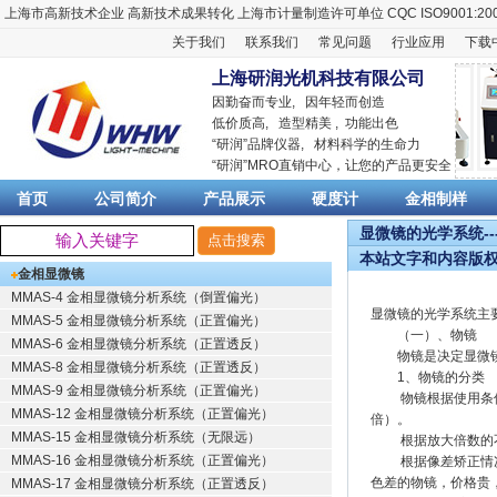
上海市高新技术企业
高新技术成果转化
上海市计量制造许可单位
CQC ISO9001:20
关于我们
联系我们
常见问题
行业应用
下载
上海研润光机科技有限公司
因勤奋而专业, 因年轻而创造
低价质高, 造型精美 , 功能出色
“
研润
”品牌仪器,
材料科学
的生命力
“
研润
”MRO直销中心，让您的产品更安全
首页
公司简介
产品展示
硬度计
金相制样
显微镜的光学系统--
本站文字和内容版
金相显微镜
MMAS-4 金相显微镜分析系统（倒置偏光）
显微镜的光学系统主
MMAS-5 金相显微镜分析系统（正置偏光）
（一）、物镜
MMAS-6 金相显微镜分析系统（正置透反）
物镜是决定显微镜性
MMAS-8 金相显微镜分析系统（正置透反）
1、物镜的分类
MMAS-9 金相显微镜分析系统（正置偏光）
物镜根据使用条件的
MMAS-12 金相显微镜分析系统（正置偏光）
倍）。
MMAS-15 金相显微镜分析系统（无限远）
根据放大倍数的不同
MMAS-16 金相显微镜分析系统（正置偏光）
根据像差矫正情况，
色差的物镜，价格贵
MMAS-17 金相显微镜分析系统（正置透反）