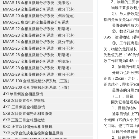
2、物镜的主要参
MMAS-18 金相显微镜分析系统（无限远）
物镜主要参数包括
MMAS-19 金相显微镜分析系统（微分干涉）
①、放大倍数是指眼
MMAS-20 金相显微镜分析系统（倒置偏光）
指的是长度是1μm的
MMAS-21 集成电路金相显微镜分析系统
显微镜的总放大倍
MMAS-22 金相显微镜分析系统（明暗场）
②、数值孔径也叫镜
MMAS-23 金相显微镜分析系统（微分干涉）
0.95，油浸物镜（香
MMAS-24 金相显微镜分析系统（微分干涉）
③、工作距离是指当
MMAS-25 金相显微镜分析系统（微分干涉）
关，物镜的焦距越长，放
MMAS-26 金相显微镜分析系统（明暗场）
为数值孔径；160为
效工作距离为0.48mm
MMAS-27 金相显微镜分析系统（明暗场）
3、物镜的作用是将
MMAS-28 金相显微镜分析系统（明暗场）
分辨力也叫分辨率或
MMAS-29 金相显微镜分析系统（微分干涉）
距离（25cm）之处
MMAS-100 金相显微镜分析系统（正置）
距离越小，即表示它
MMAS-200 金相显微镜分析系统（正置）
显微镜的分辨力的大
4XI 单目倒置金相显微镜
（二）、目镜
4XB 双目倒置金相显微镜
因为它靠近观察者
4XC 三目倒置金相显微镜
1、目镜的结构
5XB 双目倒置偏光金相显微镜
通常目镜由上下两组
个光阑（它的大小决
6XB 正置三目金相显微镜
的目标。也可在其上
6XD 正置双目偏光金相显微镜
目镜的长度越短，
7XB 大平台集成电路检测金相显微镜
2、目镜的作用