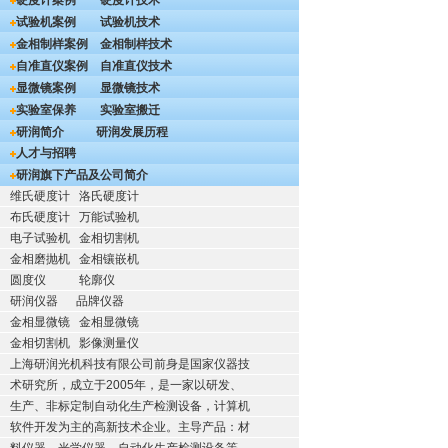
硬度计案例
硬度计技术
试验机案例
试验机技术
金相制样案例
金相制样技术
自准直仪案例
自准直仪技术
显微镜案例
显微镜技术
实验室保养
实验室搬迁
研润简介
研润发展历程
人才与招聘
研润旗下产品及公司简介
维氏硬度计
洛氏硬度计
布氏硬度计
万能试验机
电子试验机
金相切割机
金相磨抛机
金相镶嵌机
圆度仪
轮廓仪
研润仪器
品牌仪器
金相显微镜
金相显微镜
金相切割机
影像测量仪
上海研润光机科技有限公司前身是国家仪器技
术研究所，成立于2005年，是一家以研发、
生产、非标定制自动化生产检测设备，计算机
软件开发为主的高新技术企业。主导产品：材