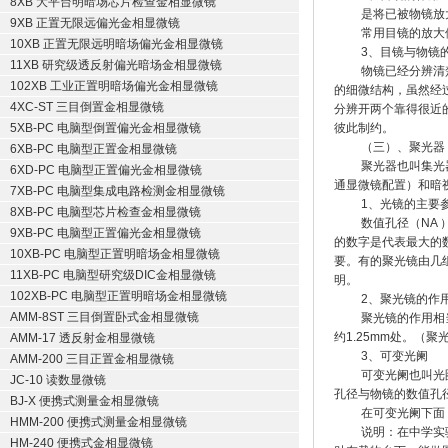
8XB 大平台明暗场芯片检查金相显微镜
是将已被物镜放大
9XB 正置无限远偏光金相显微镜
常用目镜的放大倍
10XB 正置无限远明暗场偏光金相显微镜
3、目镜与物镜的
11XB 研究级透反射偏光暗场金相显微镜
物镜已经分辨清楚的
102XB 工业正置明暗场偏光金相显微镜
的细微结构，虽然经
4XC-ST 三目倒置金相显微镜
分辨开两个靠得很近
5XB-PC 电脑型倒置偏光金相显微镜
彼此制约。
（三）、聚光器
6XB-PC 电脑型正置金相显微镜
聚光器也叫集光器。
6XD-PC 电脑型正置偏光金相显微镜
通显微镜配置）和暗
7XB-PC 电脑型集成电路检测金相显微镜
1、光镜的主要
8XB-PC 电脑型芯片检查金相显微镜
数值孔径（NA ）
9XB-PC 电脑型正置偏光金相显微镜
的数字是代表最大的
10XB-PC 电脑型正置明暗场金相显微镜
要。有的聚光镜由几
11XB-PC 电脑型研究级DIC金相显微镜
明。
102XB-PC 电脑型正置明暗场金相显微镜
2、聚光镜的作
AMM-8ST 三目倒置卧式金相显微镜
聚光镜的作用相当于
约1.25mm处。（
AMM-17 透反射金相显微镜
3、可变光阑
AMM-200 三目正置金相显微镜
可变光阑也叫光圈，
JC-10 读数显微镜
孔径与物镜的数值孔
BJ-X 便携式测量金相显微镜
在可变光阑下面，
HMM-200 便携式测量金相显微镜
说明：在中学实验室只
HM-240 便携式金相显微镜