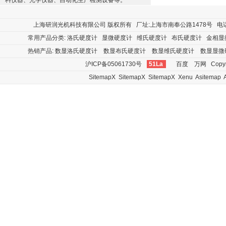
料仪器、光学仪器、自动化生产检测设备等。
上海研润光机科技有限公司
版权所有 厂址:上海市南奉公路1478号 电话:400
常用产品分类:
洛氏硬度计
显微硬度计
维氏硬度计
布氏硬度计
金相显
热销产品:
数显洛氏硬度计
数显布氏硬度计
数显维氏硬度计
数显显微
沪ICP备05061730号
51La
百度
万网
Copyr
SitemapX
SitemapX
SitemapX
Xenu
Asitemap