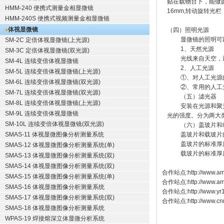
贴在载物台下，能做
HMM-240 便携式测量金相显微镜
16mm,转动旋转
HMM-240S 便携式视频测量金相显微镜
体视显微镜
（四）照明光源
显微镜的照明可以
SM-2C 定倍体视显微镜(上光源)
1、天然光源
SM-3C 定倍体视显微镜(双光源)
光线来自天空，最
SM-4L 连续变倍体视显微镜
2、人工光源
SM-5L 连续变倍体视显微镜(上光源)
①、对人工光源的
SM-6L 连续变倍体视显微镜(双光源)
②、常用的人工光
SM-7L 连续变倍体视显微镜(双光源)
（五）滤光器
SM-8L 连续变倍体视显微镜(上光源)
安装在光源和聚光器
SM-9L 连续变倍体视显微镜
光的强度。分为两大
SM-10L 连续变倍体视显微镜(双光源)
（六）盖玻片和
SMAS-11 体视显微图像分析测量系统
盖玻片和载玻片的表
盖玻片的标准厚度是0
SMAS-12 体视显微图像分析测量系统(单)
载玻片的标准厚度是1
SMAS-13 体视显微图像分析测量系统(双)
SMAS-14 体视显微图像分析测量系统(双)
合作站点:
http://www.am
SMAS-15 体视显微图像分析测量系统(单)
合作站点:
http://www.a
SMAS-16 体视显微图像分析测量系统
合作站点:
http://www.y
SMAS-17 体视显微图像分析测量系统(双)
合作站点:
http://www.cn
SMAS-18 体视显微图像分析测量系统
WPAS-19 焊接熔深立体显微分析系统