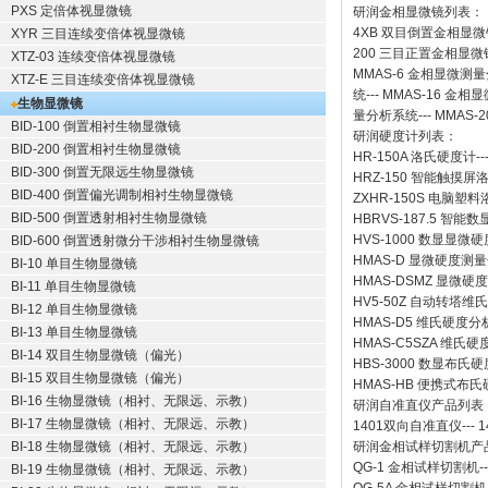
PXS 定倍体视显微镜
研润金相显微镜
列表：
4XB
双目倒置金相显微
XYR 三目连续变倍体视显微镜
200
三目正置金相显微
XTZ-03 连续变倍体视显微镜
MMAS-6
金相显微测量
XTZ-E 三目连续变倍体视显微镜
统
---
MMAS-16
金相显
生物显微镜
量分析系统
---
MMAS-2
BID-100 倒置相衬生物显微镜
研润硬度计
列表：
BID-200 倒置相衬生物显微镜
HR-150A 洛氏硬度计
--
BID-300 倒置无限远生物显微镜
HRZ-150 智能触摸
BID-400 倒置偏光调制相衬生物显微镜
ZXHR-150S 电脑塑
BID-500 倒置透射相衬生物显微镜
HBRVS-187.5 智
HVS-1000 数显显微
BID-600 倒置透射微分干涉相衬生物显微镜
HMAS-D 显微硬度测
BI-10 单目生物显微镜
HMAS-DSMZ 显微
BI-11 单目生物显微镜
HV5-50Z 自动转塔维
BI-12 单目生物显微镜
HMAS-D5 维氏硬度
BI-13 单目生物显微镜
HMAS-C5SZA 维
BI-14 双目生物显微镜（偏光）
HBS-3000 数显布氏
BI-15 双目生物显微镜（偏光）
HMAS-HB 便携式布
BI-16 生物显微镜（相衬、无限远、示教）
研润自准直仪
产品列表
BI-17 生物显微镜（相衬、无限远、示教）
1401双向自准直仪
---
1
BI-18 生物显微镜（相衬、无限远、示教）
研润金相试样切割机
产
QG-1
金相试样切割机
-
BI-19 生物显微镜（相衬、无限远、示教）