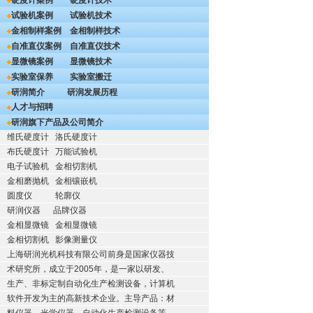
硬度计案例
硬度计技术
试验机案例
试验机技术
金相制样案例
金相制样技术
自准直仪案例
自准直仪技术
显微镜案例
显微镜技术
实验室保养
实验室搬迁
研润简介
研润发展历程
人才与招聘
研润旗下产品及公司简介
维氏硬度计
洛氏硬度计
布氏硬度计
万能试验机
电子试验机
金相切割机
金相磨抛机
金相镶嵌机
圆度仪
轮廓仪
研润仪器
品牌仪器
金相显微镜
金相显微镜
金相切割机
影像测量仪
上海研润光机科技有限公司前身是国家仪器技
术研究所，成立于2005年，是一家以研发、
生产、非标定制自动化生产检测设备，计算机
软件开发为主的高新技术企业。主导产品：材