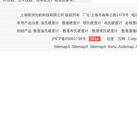
料仪器、光学仪器、自动化生产检测设备等。
上海研润光机科技有限公司
版权所有 厂址:上海市南奉公路1478号 电话:400
常用产品分类:
洛氏硬度计
显微硬度计
维氏硬度计
布氏硬度计
金相显
热销产品:
数显洛氏硬度计
数显布氏硬度计
数显维氏硬度计
数显显微
沪ICP备05061730号
51La
百度
万网
Copyr
SitemapX
SitemapX
SitemapX
Xenu
Asitemap