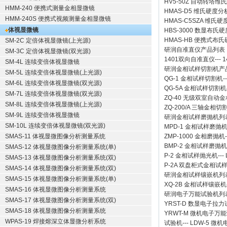
HV5-50Z 自动转塔维
HMM-240 便携式测量金相显微镜
HMAS-D5 维氏硬度
HMM-240S 便携式视频测量金相显微镜
HMAS-C5SZA 维
体视显微镜
HBS-3000 数显布氏
HMAS-HB 便携式布
SM-2C 定倍体视显微镜(上光源)
研润自准直仪
产品列表
SM-3C 定倍体视显微镜(双光源)
1401双向自准直仪
---
1
SM-4L 连续变倍体视显微镜
研润金相试样切割机
产
SM-5L 连续变倍体视显微镜(上光源)
QG-1
金相试样切割机
-
SM-6L 连续变倍体视显微镜(双光源)
QG-5A
金相试样切割机
SM-7L 连续变倍体视显微镜(双光源)
ZQ-40
无级双室自动金
SM-8L 连续变倍体视显微镜(上光源)
ZQ-200/A
三轴金相切
SM-9L 连续变倍体视显微镜
研润金相试样磨抛机
列
SM-10L 连续变倍体视显微镜(双光源)
MPD-1
金相试样磨抛
SMAS-11 体视显微图像分析测量系统
ZMP-1000
金相磨抛机
BMP-2 金相试样磨抛机
SMAS-12 体视显微图像分析测量系统(单)
P-2 金相试样抛光机
---
SMAS-13 体视显微图像分析测量系统(双)
P-2A 双盘柜式金相试
SMAS-14 体视显微图像分析测量系统(双)
研润金相试样镶嵌机
列
SMAS-15 体视显微图像分析测量系统(单)
XQ-2B
金相试样镶嵌机
SMAS-16 体视显微图像分析测量系统
研润电子万能试验机
列
SMAS-17 体视显微图像分析测量系统(双)
YRST-D 数显电子拉
SMAS-18 体视显微图像分析测量系统
YRWT-M 微机电子万
WPAS-19 焊接熔深立体显微分析系统
试验机
---
LDW-5 微