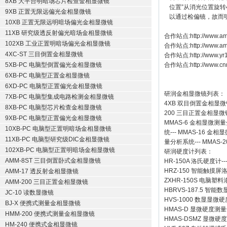
8XB 大平台明暗场芯片检查金相显微镜
位置”从消光位置旋转
9XB 正置无限远偏光金相显微镜
以通过检偏镜，故而
10XB 正置无限远明暗场偏光金相显微镜
11XB 研究级透反射偏光暗场金相显微镜
合作站点:
http://www.am
102XB 工业正置明暗场偏光金相显微镜
合作站点:
http://www.a
4XC-ST 三目倒置金相显微镜
合作站点:
http://www.y
5XB-PC 电脑型倒置偏光金相显微镜
合作站点:
http://www.cn
6XB-PC 电脑型正置金相显微镜
6XD-PC 电脑型正置偏光金相显微镜
研润金相显微镜
列表：
7XB-PC 电脑型集成电路检测金相显微镜
4XB
双目倒置金相显微
8XB-PC 电脑型芯片检查金相显微镜
200
三目正置金相显微
9XB-PC 电脑型正置偏光金相显微镜
MMAS-6
金相显微测量
10XB-PC 电脑型正置明暗场金相显微镜
统
---
MMAS-16
金相显
11XB-PC 电脑型研究级DIC金相显微镜
量分析系统
---
MMAS-2
102XB-PC 电脑型正置明暗场金相显微镜
研润硬度计
列表：
AMM-8ST 三目倒置卧式金相显微镜
HR-150A 洛氏硬度计
--
HRZ-150 智能触摸
AMM-17 透反射金相显微镜
ZXHR-150S 电脑塑
AMM-200 三目正置金相显微镜
HBRVS-187.5 智
JC-10 读数显微镜
HVS-1000 数显显微
BJ-X 便携式测量金相显微镜
HMAS-D 显微硬度测
HMM-200 便携式测量金相显微镜
HMAS-DSMZ 显微
HM-240 便携式金相显微镜