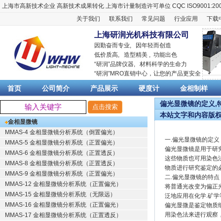
上海市高新技术企业
高新技术成果转化
上海市计量制造许可单位
CQC ISO9001:20
关于我们
联系我们
常见问题
行业应用
下载
上海研润光机科技有限公司
因勤奋而专业, 因年轻而创造
低价质高, 造型精美 , 功能出色
“
研润
”品牌仪器,
材料科学
的生命力
“
研润
”MRO直销中心，让您的产品更安全
首页
公司简介
产品展示
硬度计
金相制样
偏光显微镜的定义,特
本站文字和内容版
金相显微镜
MMAS-4 金相显微镜分析系统（倒置偏光）
一.偏光显微镜的定义
MMAS-5 金相显微镜分析系统（正置偏光）
偏光显微镜是用于研
MMAS-6 金相显微镜分析系统（正置透反）
这些物质也可用染色
MMAS-8 金相显微镜分析系统（正置透反）
物质进行研究鉴定的
MMAS-9 金相显微镜分析系统（正置偏光）
二.偏光显微镜的特
MMAS-12 金相显微镜分析系统（正置偏光）
将普通光改变为偏正
MMAS-15 金相显微镜分析系统（无限远）
泛地应用在化学.矿
MMAS-16 金相显微镜分析系统（正置偏光）
偏光显微是鉴定物质
用染色法来进行观察
MMAS-17 金相显微镜分析系统（正置透反）