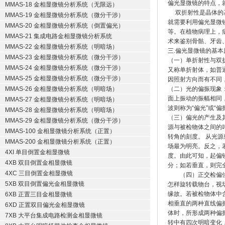
偏光显微镜的特点，
MMAS-18 金相显微镜分析系统（无限远）
双折射性是晶体的基
MMAS-19 金相显微镜分析系统（微分干涉）
就需要利用偏光显微
MMAS-20 金相显微镜分析系统（倒置偏光）
等。在植物病理上，
MMAS-21 集成电路金相显微镜分析系统
术来鉴别骨骷、牙齿
MMAS-22 金相显微镜分析系统（明暗场）
三.偏光显微镜的基本
MMAS-23 金相显微镜分析系统（微分干涉）
（一）单折射性与双
MMAS-24 金相显微镜分析系统（微分干涉）
又称单折射体，如普
MMAS-25 金相显微镜分析系统（微分干涉）
因照射方向而有不同
MMAS-26 金相显微镜分析系统（明暗场）
（二）光的偏振现象
面上振动的振幅相同
MMAS-27 金相显微镜分析系统（明暗场）
波则称为“偏光”或“偏
MMAS-28 金相显微镜分析系统（明暗场）
（三）偏光的产生及
MMAS-29 金相显微镜分析系统（微分干涉）
源与被检物体之间的
MMAS-100 金相显微镜分析系统（正置）
转角的刻度。 从光
MMAS-200 金相显微镜分析系统（正置）
场最为明亮。反之，
4XI 单目倒置金相显微镜
度。由此可知，起偏
4XB 双目倒置金相显微镜
分；如若垂直，则完
4XC 三目倒置金相显微镜
（四）正交检偏位下
5XB 双目倒置偏光金相显微镜
怎样旋转载物台，视
缘故。若被检物体中
6XB 正置三目金相显微镜
相垂直的两种直线偏
6XD 正置双目偏光金相显微镜
体时，所形成两种偏
7XB 大平台集成电路检测金相显微镜
转中有四次明暗变化