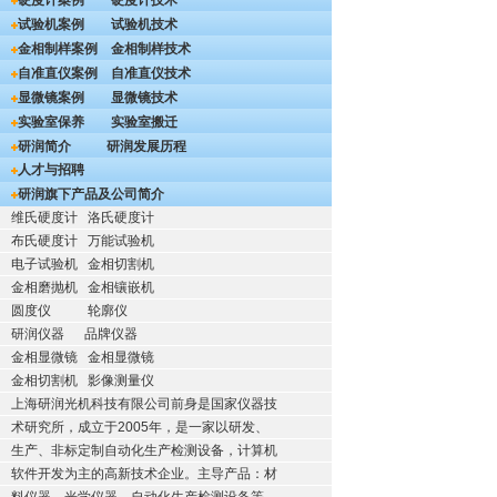
硬度计案例
硬度计技术
试验机案例
试验机技术
金相制样案例
金相制样技术
自准直仪案例
自准直仪技术
显微镜案例
显微镜技术
实验室保养
实验室搬迁
研润简介
研润发展历程
人才与招聘
研润旗下产品及公司简介
维氏硬度计
洛氏硬度计
布氏硬度计
万能试验机
电子试验机
金相切割机
金相磨抛机
金相镶嵌机
圆度仪
轮廓仪
研润仪器
品牌仪器
金相显微镜
金相显微镜
金相切割机
影像测量仪
上海研润光机科技有限公司前身是国家仪器技
术研究所，成立于2005年，是一家以研发、
生产、非标定制自动化生产检测设备，计算机
软件开发为主的高新技术企业。主导产品：材