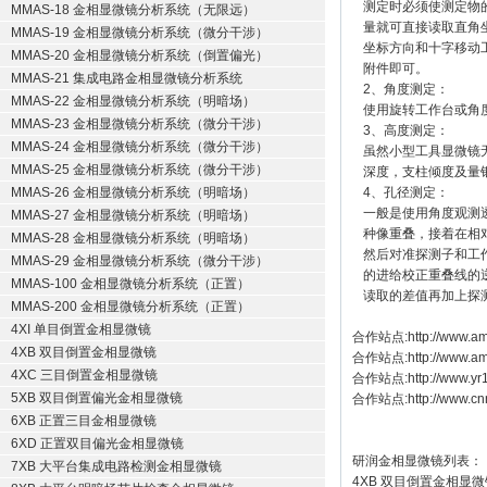
测定时必须使测定物
MMAS-18 金相显微镜分析系统（无限远）
量就可直接读取直角
MMAS-19 金相显微镜分析系统（微分干涉）
坐标方向和十字移动
MMAS-20 金相显微镜分析系统（倒置偏光）
附件即可。
MMAS-21 集成电路金相显微镜分析系统
2、角度测定：
MMAS-22 金相显微镜分析系统（明暗场）
使用旋转工作台或角
MMAS-23 金相显微镜分析系统（微分干涉）
3、高度测定：
MMAS-24 金相显微镜分析系统（微分干涉）
虽然小型工具显微镜
MMAS-25 金相显微镜分析系统（微分干涉）
深度，支柱倾度及量
MMAS-26 金相显微镜分析系统（明暗场）
4、孔径测定：
一般是使用角度观测
MMAS-27 金相显微镜分析系统（明暗场）
种像重叠，接着在相
MMAS-28 金相显微镜分析系统（明暗场）
然后对准探测子和工
MMAS-29 金相显微镜分析系统（微分干涉）
的进给校正重叠线的
MMAS-100 金相显微镜分析系统（正置）
读取的差值再加上探
MMAS-200 金相显微镜分析系统（正置）
4XI 单目倒置金相显微镜
合作站点:
http://www.am
4XB 双目倒置金相显微镜
合作站点:
http://www.a
4XC 三目倒置金相显微镜
合作站点:
http://www.y
5XB 双目倒置偏光金相显微镜
合作站点:
http://www.cn
6XB 正置三目金相显微镜
6XD 正置双目偏光金相显微镜
研润金相显微镜
列表：
7XB 大平台集成电路检测金相显微镜
4XB
双目倒置金相显微