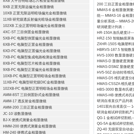
8XB 大平台明暗场芯片检查金相显微镜
200
三目正置金相显微
9XB 正置无限远偏光金相显微镜
MMAS-6
金相显微测量
10XB 正置无限远明暗场偏光金相显微镜
统
---
MMAS-16
金相显
11XB 研究级透反射偏光暗场金相显微镜
量分析系统
---
MMAS-2
102XB 工业正置明暗场偏光金相显微镜
研润硬度计
列表：
4XC-ST 三目倒置金相显微镜
HR-150A 洛氏硬度计
--
5XB-PC 电脑型倒置偏光金相显微镜
HRZ-150 智能触摸
ZXHR-150S 电脑塑
6XB-PC 电脑型正置金相显微镜
HBRVS-187.5 智
6XD-PC 电脑型正置偏光金相显微镜
HVS-1000 数显显微
7XB-PC 电脑型集成电路检测金相显微镜
HMAS-D 显微硬度测
8XB-PC 电脑型芯片检查金相显微镜
HMAS-DSMZ 显微
9XB-PC 电脑型正置偏光金相显微镜
HV5-50Z 自动转塔维
10XB-PC 电脑型正置明暗场金相显微镜
HMAS-D5 维氏硬度
11XB-PC 电脑型研究级DIC金相显微镜
HMAS-C5SZA 维
102XB-PC 电脑型正置明暗场金相显微镜
HBS-3000 数显布氏
AMM-8ST 三目倒置卧式金相显微镜
HMAS-HB 便携式布
研润自准直仪
产品列表
AMM-17 透反射金相显微镜
1401双向自准直仪
---
1
AMM-200 三目正置金相显微镜
研润金相试样切割机
产
JC-10 读数显微镜
QG-1
金相试样切割机
-
BJ-X 便携式测量金相显微镜
QG-5A
金相试样切割机
HMM-200 便携式测量金相显微镜
ZQ-40
无级双室自动金
HM-240 便携式金相显微镜