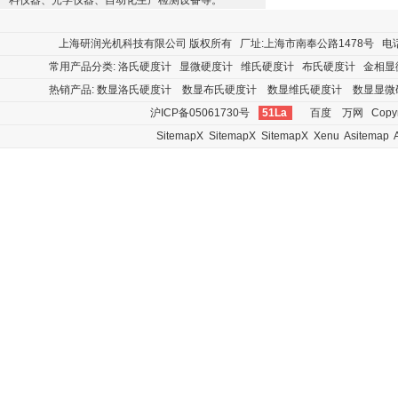
料仪器、光学仪器、自动化生产检测设备等。
上海研润光机科技有限公司
版权所有 厂址:上海市南奉公路1478号 电话:400
常用产品分类:
洛氏硬度计
显微硬度计
维氏硬度计
布氏硬度计
金相显
热销产品:
数显洛氏硬度计
数显布氏硬度计
数显维氏硬度计
数显显微
沪ICP备05061730号
51La
百度
万网
Copyr
SitemapX
SitemapX
SitemapX
Xenu
Asitemap