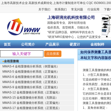
上海市高新技术企业
高新技术成果转化
上海市计量制造许可单位
CQC ISO9001:20
关于我们
联系我们
常见问题
行业应用
下载
上海研润光机科技有限公司
因勤奋而专业, 因年轻而创造
低价质高, 造型精美 , 功能出色
“
研润
”品牌仪器,
材料科学
的生命力
“
研润
”MRO直销中心，让您的产品更安全
首页
公司简介
产品展示
硬度计
金相制样
如何保养测量工具显微
本站文字和内容版
金相显微镜
MMAS-4 金相显微镜分析系统（倒置偏光）
测量工具显微镜的构
MMAS-5 金相显微镜分析系统（正置偏光）
1、小型工具显微镜
MMAS-6 金相显微镜分析系统（正置透反）
它是由精密十字移动
MMAS-8 金相显微镜分析系统（正置透反）
亦采简易型，虽然容
MMAS-9 金相显微镜分析系统（正置偏光）
2、大型工具显微镜
MMAS-12 金相显微镜分析系统（正置偏光）
它的回转工作台是采
MMAS-15 金相显微镜分析系统（无限远）
以左右倾斜，螺纹测
MMAS-16 金相显微镜分析系统（正置偏光）
测量工具显微镜的测
1、直角坐标测定：
MMAS-17 金相显微镜分析系统（正置透反）