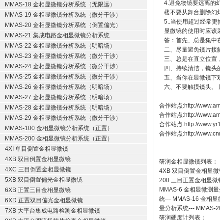
4.避免物镜要远离
MMAS-18 金相显微镜分析系统（无限远）
楼不要从舞台删除幻
MMAS-19 金相显微镜分析系统（微分干涉）
5..当使用超过经常
MMAS-20 金相显微镜分析系统（倒置偏光）
显微镜的使用时应该
MMAS-21 集成电路金相显微镜分析系统
答：首先、总是集中
MMAS-22 金相显微镜分析系统（明暗场）
二、尽量避免镜片接
MMAS-23 金相显微镜分析系统（微分干涉）
三、总是在直立位置
MMAS-24 金相显微镜分析系统（微分干涉）
四、持续清洁，镜头
MMAS-25 金相显微镜分析系统（微分干涉）
五、当你在显微镜下
MMAS-26 金相显微镜分析系统（明暗场）
六、不要触摸镜头。
MMAS-27 金相显微镜分析系统（明暗场）
合作站点:
http://www.am
MMAS-28 金相显微镜分析系统（明暗场）
合作站点:
http://www.a
MMAS-29 金相显微镜分析系统（微分干涉）
合作站点:
http://www.y
MMAS-100 金相显微镜分析系统（正置）
合作站点:
http://www.cn
MMAS-200 金相显微镜分析系统（正置）
4XI 单目倒置金相显微镜
4XB 双目倒置金相显微镜
研润金相显微镜
列表：
4XC 三目倒置金相显微镜
4XB
双目倒置金相显微
5XB 双目倒置偏光金相显微镜
200
三目正置金相显微
MMAS-6
金相显微测量
6XB 正置三目金相显微镜
统
---
MMAS-16
金相显
6XD 正置双目偏光金相显微镜
量分析系统
---
MMAS-2
7XB 大平台集成电路检测金相显微镜
研润硬度计
列表：