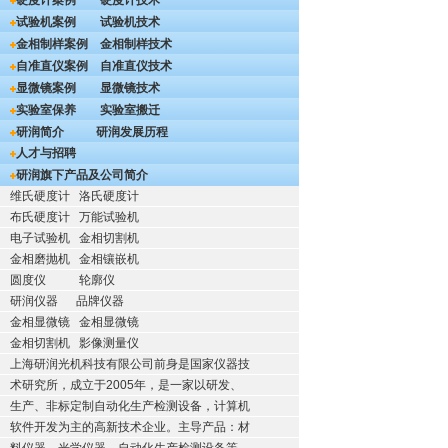
硬度计案例
硬度计技术
试验机案例
试验机技术
金相制样案例
金相制样技术
自准直仪案例
自准直仪技术
显微镜案例
显微镜技术
实验室保养
实验室搬迁
研润简介
研润发展历程
人才与招聘
研润旗下产品及公司简介
维氏硬度计
洛氏硬度计
布氏硬度计
万能试验机
电子试验机
金相切割机
金相磨抛机
金相镶嵌机
圆度仪
轮廓仪
研润仪器
品牌仪器
金相显微镜
金相显微镜
金相切割机
影像测量仪
上海研润光机科技有限公司前身是国家仪器技
术研究所，成立于2005年，是一家以研发、
生产、非标定制自动化生产检测设备，计算机
软件开发为主的高新技术企业。主导产品：材