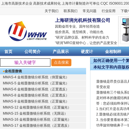
上海市高新技术企业
高新技术成果转化
上海市计量制造许可单位
CQC ISO9001:20
关于我们
联系我们
常见问题
行业应用
下载
上海研润光机科技有限公司
因勤奋而专业, 因年轻而创造
低价质高, 造型精美 , 功能出色
“
研润
”品牌仪器,
材料科学
的生命力
“
研润
”MRO直销中心，让您的产品更安全
首页
公司简介
产品展示
硬度计
金相制样
如何正确使用一个复合
本站文字和内容版
金相显微镜
MMAS-4 金相显微镜分析系统（倒置偏光）
显微镜是昂贵仪器且
MMAS-5 金相显微镜分析系统（正置偏光）
常受欢迎
MMAS-6 金相显微镜分析系统（正置透反）
显微镜有三个镜头系
MMAS-8 金相显微镜分析系统（正置透反）
是对样本的微观结构
MMAS-9 金相显微镜分析系统（正置偏光）
答：您必须始终保持
MMAS-12 金相显微镜分析系统（正置偏光）
1.当幻灯片是在高
MMAS-15 金相显微镜分析系统（无限远）
2.显微镜必须清洗
MMAS-16 金相显微镜分析系统（正置偏光）
3..当你要查看标
功率旋转物镜鼻子一
MMAS-17 金相显微镜分析系统（正置透反）