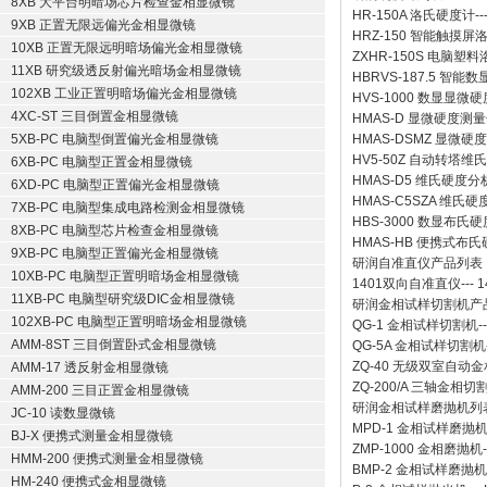
8XB 大平台明暗场芯片检查金相显微镜
HR-150A 洛氏硬度计
--
9XB 正置无限远偏光金相显微镜
HRZ-150 智能触摸
10XB 正置无限远明暗场偏光金相显微镜
ZXHR-150S 电脑塑
11XB 研究级透反射偏光暗场金相显微镜
HBRVS-187.5 智
102XB 工业正置明暗场偏光金相显微镜
HVS-1000 数显显微
4XC-ST 三目倒置金相显微镜
HMAS-D 显微硬度测
5XB-PC 电脑型倒置偏光金相显微镜
HMAS-DSMZ 显微
HV5-50Z 自动转塔维
6XB-PC 电脑型正置金相显微镜
HMAS-D5 维氏硬度
6XD-PC 电脑型正置偏光金相显微镜
HMAS-C5SZA 维
7XB-PC 电脑型集成电路检测金相显微镜
HBS-3000 数显布氏
8XB-PC 电脑型芯片检查金相显微镜
HMAS-HB 便携式布
9XB-PC 电脑型正置偏光金相显微镜
研润自准直仪
产品列表
10XB-PC 电脑型正置明暗场金相显微镜
1401双向自准直仪
---
1
11XB-PC 电脑型研究级DIC金相显微镜
研润金相试样切割机
产
102XB-PC 电脑型正置明暗场金相显微镜
QG-1
金相试样切割机
-
AMM-8ST 三目倒置卧式金相显微镜
QG-5A
金相试样切割机
ZQ-40
无级双室自动金
AMM-17 透反射金相显微镜
ZQ-200/A
三轴金相切
AMM-200 三目正置金相显微镜
研润金相试样磨抛机
列
JC-10 读数显微镜
MPD-1
金相试样磨抛
BJ-X 便携式测量金相显微镜
ZMP-1000
金相磨抛机
HMM-200 便携式测量金相显微镜
BMP-2 金相试样磨抛机
HM-240 便携式金相显微镜