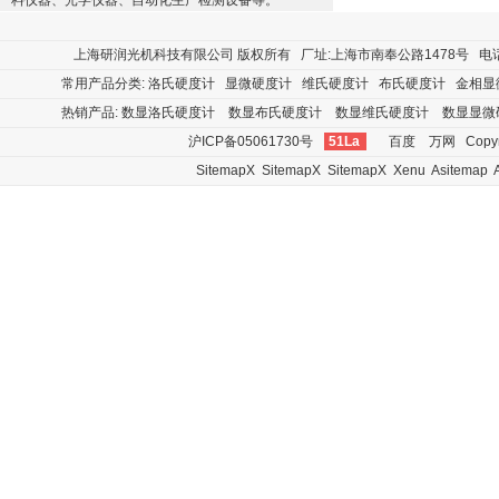
料仪器、光学仪器、自动化生产检测设备等。
上海研润光机科技有限公司
版权所有 厂址:上海市南奉公路1478号 电话:400
常用产品分类:
洛氏硬度计
显微硬度计
维氏硬度计
布氏硬度计
金相显
热销产品:
数显洛氏硬度计
数显布氏硬度计
数显维氏硬度计
数显显微
沪ICP备05061730号
51La
百度
万网
Copyr
SitemapX
SitemapX
SitemapX
Xenu
Asitemap