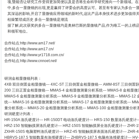
项,暨能否让研究工作变得更加简便以及是否将生命科学研究推向一个新领域。在
中,多合一显微镜的出现,更是赢得了评委会的高度认可。甚至有专家认为多合一
其深远的影响,开启了显微镜应用领域的新时代,这比产品本身技术进步更加值得
枯燥繁琐成历史 多合一显微镜是潮流
据了解,此次获奖的多合一显微镜均是奥林巴斯的显微镜产品,作为唯工一的上榜
和领军地位。
合作站点:
http://www.am17.net/
合作站点:
http://www.am17.cn/
合作站点:
http://www.yr1718.com.cn/
合作站点:
http://www.cnnoet.net/
研润金相显微镜
列表：
4XB
双目倒置金相显微镜
---
4XC-ST
三目倒置金相显微镜
---
AMM-8ST
三目倒置
200
三目正置金相显微镜
---
MMAS-4
金相显微测量分析系统
---
MMAS-8
金相显微
MMAS-6
金相显微测量分析系统
---
MMAS-9
金相显微测量分析系统
---
MMAS-12
统
---
MMAS-16
金相显微测量分析系统
---
MMAS-17
金相显微测量分析系统
---
MM
量分析系统
---
MMAS-20
金相显微测量分析系统
---
MMAS-100
金相显微测量分析
研润硬度计
列表：
HR-150A 洛氏硬度计
---
HR-150DT 电动洛氏硬度计
---
HRS-150 数显洛氏硬度计
-
HRZ-150 智能触摸屏洛氏硬度计
---
HRZ-150S 智能触摸屏全洛氏硬度计
---
ZHR-
ZXHR-150S 电脑塑料洛氏硬度计
---
HRZ-45 智能触摸屏表面洛氏硬度计
---
ZHR
HBRVS-187.5 智能数显布洛维硬度计
---
ZHBRVS-187.5 电脑布洛维硬度计
---
HV