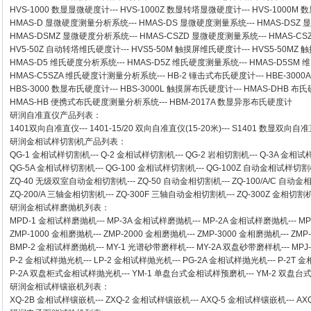
HVS-1000 数显显微硬度计
---
HVS-1000Z 数显转塔显微硬度计
---
HVS-1000M
HMAS-D 显微硬度测量分析系统
---
HMAS-DS 显微硬度测量系统
---
HMAS-DSZ
HMAS-DSMZ 显微硬度分析系统
---
HMAS-CSZD 显微硬度测量系统
---
HMAS-C
HV5-50Z 自动转塔维氏硬度计
---
HVS5-50M 触摸屏维氏硬度计
---
HVS5-50M
HMAS-D5 维氏硬度分析系统
---
HMAS-D5Z 维氏硬度测量系统
---
HMAS-D5SM
HMAS-C5SZA 维氏硬度计测量分析系统
---
HB-2 锤击式布氏硬度计
---
HBE-300
HBS-3000 数显布氏硬度计
---
HBS-3000L 触摸屏布氏硬度计
---
HMAS-DHB 布
HMAS-HB 便携式布氏硬度测量分析系统
---
HBM-2017A 数显异形布氏硬度计
研润自准直仪
产品列表：
1401双向自准直仪
---
1401-15/20 双向自准直仪(15-20米)
---
S1401 数显双向自准直
研润金相试样切割机
产品列表：
QG-1
金相试样切割机
---
Q-2
金相试样切割机
---
QG-2
岩相切割机
---
Q-3A
金相试
QG-5A
金相试样切割机
---
QG-100
金相试样切割机
---
QG-100Z
自动金相试样切割
ZQ-40
无级双室自动金相切割机
---
ZQ-50
自动金相切割机
---
ZQ-100/A/C
自动金
ZQ-200/A
三轴金相切割机
---
ZQ-300F
三轴自动金相切割机
---
ZQ-300Z
金相切割
研润金相试样磨抛机
列表：
MPD-1
金相试样磨抛机
---
MP-3A
金相试样磨抛机
---
MP-2A
金相试样磨抛机
---
MP
ZMP-1000
金相磨抛机
---
ZMP-2000
金相磨抛机
---
ZMP-3000
金相磨抛机
---
ZMP
BMP-2 金相试样磨抛机
---
MY-1 光谱砂带磨样机
---
MY-2A 双盘砂带磨样机
---
MPJ
P-2 金相试样抛光机
---
LP-2 金相试样抛光机
---
PG-2A 金相试样抛光机
---
P-2T 
P-2A 双盘柜式金相试样抛光机
---
YM-1 单盘台式金相试样预磨机
---
YM-2 双盘
研润金相试样镶嵌机
列表：
XQ-2B
金相试样镶嵌机
---
ZXQ-2
金相试样镶嵌机
---
AXQ-5
金相试样镶嵌机
---
AX