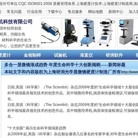
造许可单位
CQC ISO9001:2008
质量管理体系
上海硬度计
技术-上海
硬度计
制造商,
洛
们
常见问题
行业应用
下载中心
售后服务
网站地图
新闻中心
加入
机科技有限公司
 因年轻而创造
精美 , 功能出色
,
材料科学
的生命力
销中心，让您的产品更安全
硬度计
金相制样
试验机
准直仪
研润软件
多合一显微镜渐成趋势 年度生命科学十大创新揭晓-----新闻标题
本站文字和内容版权为上海研润光学显微镜硬度计制造厂所有
http://w
日前,美国《科学家》（The Scientist）杂志2009年度的“生命科学领域十
科学领域最具领先技术的创意作品。其中细胞培养机,病原体快速检测议,可操纵
名。
日前,美国《科学家》（The Scientist）杂志2009年度的“生命科学领域十
科学领域最具领先技术的创意作品。其中细胞培养机,病原体快速检测议,可操纵
名。
"十大创新" 揭示生命科学领域新趋势
从2008年起,美国《科学家》杂志都会邀请几位著名的专家学者,对年度生命科