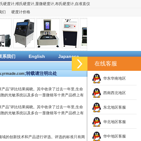
氏硬度计
,
维氏硬度计
,
显微硬度计
,
布氏硬度计
,
自准直仪
我们
硬度计价格
联系我们
English
Japanese
在线客服
;转载请注明出处
ww.yrmade.com
华东华南地区
大最创新产品”评比结果揭晓。其中收录了过去一年里,生命
西南西北地区
细胞的光敏系统以及多合一显微镜等十类产品榜上有
大最创新产品”评比结果揭晓。其中收录了过去一年里,生命
东北地区客服
细胞的光敏系统以及多合一显微镜等十类产品榜上有
华北地区客服
华中地区客服
学领域的创新技术和产品进行评选。评选的标准只有两