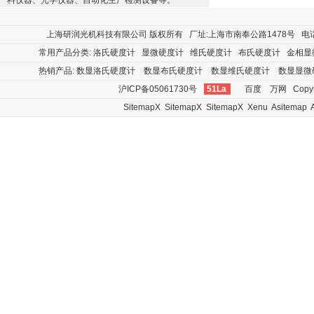
料仪器、光学仪器、自动化生产检测设备等。
上海研润光机科技有限公司
版权所有 厂址:上海市南奉公路1478号 电话:400
常用产品分类:
洛氏硬度计
显微硬度计
维氏硬度计
布氏硬度计
金相显
热销产品:
数显洛氏硬度计
数显布氏硬度计
数显维氏硬度计
数显显微
沪ICP备05061730号
51La
百度
万网
Copyr
SitemapX
SitemapX
SitemapX
Xenu
Asitemap