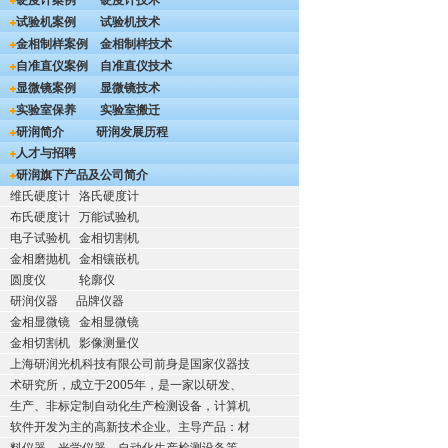
硬度计案例
硬度计技术
试验机案例
试验机技术
金相制样案例
金相制样技术
自准直仪案例
自准直仪技术
显微镜案例
显微镜技术
实验室保养
实验室搬迁
研润简介
研润发展历程
人才与招聘
研润旗下产品及公司简介
维氏硬度计
洛氏硬度计
布氏硬度计
万能试验机
电子试验机
金相切割机
金相磨抛机
金相镶嵌机
圆度仪
轮廓仪
研润仪器
品牌仪器
金相显微镜
金相显微镜
金相切割机
影像测量仪
上海研润光机科技有限公司前身是国家仪器技
术研究所，成立于2005年，是一家以研发、
生产、非标定制自动化生产检测设备，计算机
软件开发为主的高新技术企业。主导产品：材