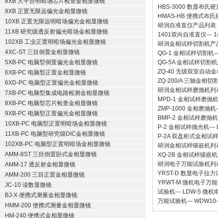
8XB 大平台明暗场芯片检查金相显微镜
HBS-3000 数显布氏
9XB 正置无限远偏光金相显微镜
HMAS-HB 便携式布
10XB 正置无限远明暗场偏光金相显微镜
研润自准直仪
产品列表
11XB 研究级透反射偏光暗场金相显微镜
1401双向自准直仪
---
1
102XB 工业正置明暗场偏光金相显微镜
研润金相试样切割机
产
4XC-ST 三目倒置金相显微镜
QG-1
金相试样切割机
-
5XB-PC 电脑型倒置偏光金相显微镜
QG-5A
金相试样切割机
ZQ-40
无级双室自动金
6XB-PC 电脑型正置金相显微镜
ZQ-200/A
三轴金相切
6XD-PC 电脑型正置偏光金相显微镜
研润金相试样磨抛机
列
7XB-PC 电脑型集成电路检测金相显微镜
MPD-1
金相试样磨抛
8XB-PC 电脑型芯片检查金相显微镜
ZMP-1000
金相磨抛机
9XB-PC 电脑型正置偏光金相显微镜
BMP-2 金相试样磨抛机
10XB-PC 电脑型正置明暗场金相显微镜
P-2 金相试样抛光机
---
11XB-PC 电脑型研究级DIC金相显微镜
P-2A 双盘柜式金相试
102XB-PC 电脑型正置明暗场金相显微镜
研润金相试样镶嵌机
列
AMM-8ST 三目倒置卧式金相显微镜
XQ-2B
金相试样镶嵌机
研润电子万能试验机
列
AMM-17 透反射金相显微镜
YRST-D 数显电子拉
AMM-200 三目正置金相显微镜
YRWT-M 微机电子万
JC-10 读数显微镜
试验机
---
LDW-5 微
BJ-X 便携式测量金相显微镜
万能试验机
---
WDW10
HMM-200 便携式测量金相显微镜
HM-240 便携式金相显微镜