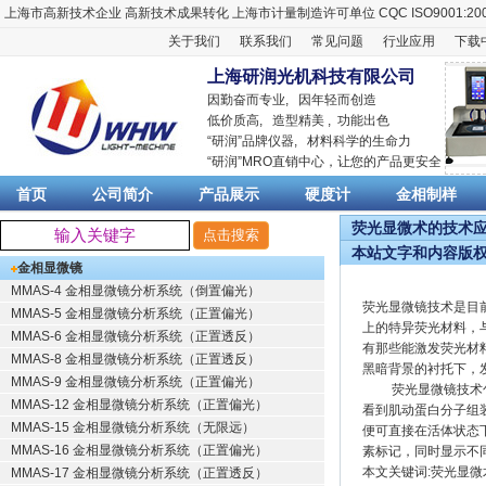
上海市高新技术企业
高新技术成果转化
上海市计量制造许可单位
CQC ISO9001:20
关于我们
联系我们
常见问题
行业应用
下载
上海研润光机科技有限公司
因勤奋而专业, 因年轻而创造
低价质高, 造型精美 , 功能出色
“
研润
”品牌仪器,
材料科学
的生命力
“
研润
”MRO直销中心，让您的产品更安全
首页
公司简介
产品展示
硬度计
金相制样
荧光显微术的技术应用
本站文字和内容版
金相显微镜
MMAS-4 金相显微镜分析系统（倒置偏光）
荧光显微镜技术是目
MMAS-5 金相显微镜分析系统（正置偏光）
上的特异荧光材料，
MMAS-6 金相显微镜分析系统（正置透反）
有那些能激发荧光材
MMAS-8 金相显微镜分析系统（正置透反）
黑暗背景的衬托下，
MMAS-9 金相显微镜分析系统（正置偏光）
荧光显微镜技术包括
MMAS-12 金相显微镜分析系统（正置偏光）
看到肌动蛋白分子组
MMAS-15 金相显微镜分析系统（无限远）
便可直接在活体状态
MMAS-16 金相显微镜分析系统（正置偏光）
素标记，同时显示不
本文关键词:荧光显微
MMAS-17 金相显微镜分析系统（正置透反）