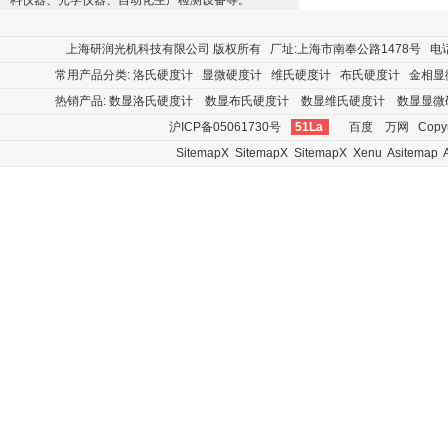
料仪器、光学仪器、自动化生产检测设备等。
上海研润光机科技有限公司
版权所有 厂址:上海市南奉公路1478号 电话:400
常用产品分类:
洛氏硬度计
显微硬度计
维氏硬度计
布氏硬度计
金相显
热销产品:
数显洛氏硬度计
数显布氏硬度计
数显维氏硬度计
数显显微
沪ICP备05061730号
51La
百度
万网
Copyr
SitemapX
SitemapX
SitemapX
Xenu
Asitemap