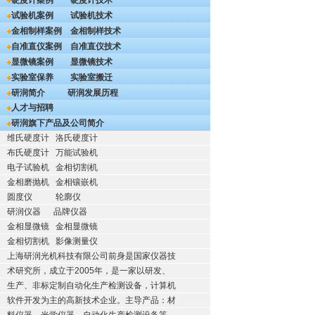
硬度计案例
硬度计技术
试验机案例
试验机技术
金相制样案例
金相制样技术
自准直仪案例
自准直仪技术
显微镜案例
显微镜技术
实验室保养
实验室搬迁
研润简介
研润发展历程
人才与招聘
研润旗下产品及公司简介
维氏硬度计
洛氏硬度计
布氏硬度计
万能试验机
电子试验机
金相切割机
金相磨抛机
金相镶嵌机
圆度仪
轮廓仪
研润仪器
品牌仪器
金相显微镜
金相显微镜
金相切割机
影像测量仪
上海研润光机科技有限公司前身是国家仪器技
术研究所，成立于2005年，是一家以研发、
生产、非标定制自动化生产检测设备，计算机
软件开发为主的高新技术企业。主导产品：材