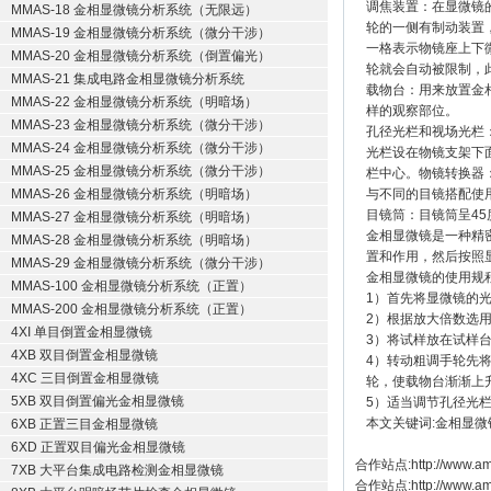
调焦装置：在显微镜
MMAS-18 金相显微镜分析系统（无限远）
轮的一侧有制动装置
MMAS-19 金相显微镜分析系统（微分干涉）
一格表示物镜座上下
MMAS-20 金相显微镜分析系统（倒置偏光）
轮就会自动被限制，
MMAS-21 集成电路金相显微镜分析系统
载物台：用来放置金
MMAS-22 金相显微镜分析系统（明暗场）
样的观察部位。
MMAS-23 金相显微镜分析系统（微分干涉）
孔径光栏和视场光栏
MMAS-24 金相显微镜分析系统（微分干涉）
光栏设在物镜支架下
MMAS-25 金相显微镜分析系统（微分干涉）
栏中心。物镜转换器
MMAS-26 金相显微镜分析系统（明暗场）
与不同的目镜搭配使
目镜筒：目镜筒呈4
MMAS-27 金相显微镜分析系统（明暗场）
金相显微镜是一种精
MMAS-28 金相显微镜分析系统（明暗场）
置和作用，然后按照
MMAS-29 金相显微镜分析系统（微分干涉）
金相显微镜的使用规
MMAS-100 金相显微镜分析系统（正置）
1）首先将显微镜的
MMAS-200 金相显微镜分析系统（正置）
2）根据放大倍数选
4XI 单目倒置金相显微镜
3）将试样放在试样
4XB 双目倒置金相显微镜
4）转动粗调手轮先
4XC 三目倒置金相显微镜
轮，使载物台渐渐上
5XB 双目倒置偏光金相显微镜
5）适当调节孔径光
本文关键词:金相显微
6XB 正置三目金相显微镜
6XD 正置双目偏光金相显微镜
合作站点:
http://www.am
7XB 大平台集成电路检测金相显微镜
合作站点:
http://www.a