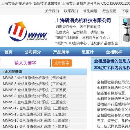
上海市高新技术企业
高新技术成果转化
上海市计量制造许可单位
CQC ISO9001:20
关于我们
联系我们
常见问题
行业应用
下载
上海研润光机科技有限公司
因勤奋而专业, 因年轻而创造
低价质高, 造型精美 , 功能出色
“
研润
”品牌仪器,
材料科学
的生命力
“
研润
”MRO直销中心，让您的产品更安全
首页
公司简介
产品展示
硬度计
金相制样
金相显微镜的使用方法
本站文字和内容版
金相显微镜
MMAS-4 金相显微镜分析系统（倒置偏光）
金相显微镜的使用方
MMAS-5 金相显微镜分析系统（正置偏光）
金相显微镜的种类和
MMAS-6 金相显微镜分析系统（正置透反）
镜还附有摄影装置。
MMAS-8 金相显微镜分析系统（正置透反）
金相显微镜的光学系
MMAS-9 金相显微镜分析系统（正置偏光）
过物镜平行照射到试
MMAS-12 金相显微镜分析系统（正置偏光）
被观察物体的倒立的
MMAS-15 金相显微镜分析系统（无限远）
金相显微镜各部分功
MMAS-16 金相显微镜分析系统（正置偏光）
亮度。聚光灯、孔径
统，使试样表面获得
MMAS-17 金相显微镜分析系统（正置透反）