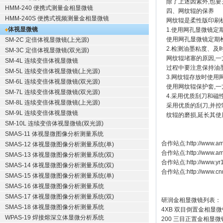
除了上述因素外,也
HMM-240 便携式测量金相显微镜
四、网纹辊的保养
HMM-240S 便携式视频测量金相显微镜
网纹辊是柔性版印刷
体视显微镜
1.使用网孔显微镜定
使用网孔显微镜定期检
SM-2C 定倍体视显微镜(上光源)
2.检测油墨粘度、及
SM-3C 定倍体视显微镜(双光源)
网纹辊堵塞的原因,一
SM-4L 连续变倍体视显微镜
过程中要注意保持油
SM-5L 连续变倍体视显微镜(上光源)
3.网纹辊存放时使用
SM-6L 连续变倍体视显微镜(双光源)
使用网纹辊保护套,一
SM-7L 连续变倍体视显微镜(双光源)
4.采用优质刮刀和磁
SM-8L 连续变倍体视显微镜(上光源)
采用优质的刮刀,并控
SM-9L 连续变倍体视显微镜
纹辊的磨损,延长其使
SM-10L 连续变倍体视显微镜(双光源)
SMAS-11 体视显微图像分析测量系统
合作站点:
http://www.am
SMAS-12 体视显微图像分析测量系统(单)
合作站点:
http://www.a
SMAS-13 体视显微图像分析测量系统(双)
合作站点:
http://www.y
SMAS-14 体视显微图像分析测量系统(双)
合作站点:
http://www.cn
SMAS-15 体视显微图像分析测量系统(单)
SMAS-16 体视显微图像分析测量系统
SMAS-17 体视显微图像分析测量系统(双)
研润金相显微镜
列表：
SMAS-18 体视显微图像分析测量系统
4XB
双目倒置金相显微
WPAS-19 焊接熔深立体显微分析系统
200
三目正置金相显微