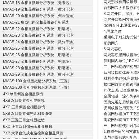
网穴形状有四棱锥形
MMAS-18 金相显微镜分析系统（无限远）
台形网穴大多数存在于
MMAS-19 金相显微镜分析系统（微分干涉）
3.网穴开口、深度、
MMAS-20 金相显微镜分析系统（倒置偏光）
网穴开口指网穴表面开
MMAS-21 集成电路金相显微镜分析系统
(b)的百分比,通常在2
MMAS-22 金相显微镜分析系统（明暗场）
4.网纹角度
MMAS-23 金相显微镜分析系统（微分干涉）
采用电子雕刻方式制作
MMAS-24 金相显微镜分析系统（微分干涉）
形的网穴.
MMAS-25 金相显微镜分析系统（微分干涉）
5.网穴容积
MMAS-26 金相显微镜分析系统（明暗场）
网穴容积指网纹辊单位表面
算到国内单位,1BCM/in
MMAS-27 金相显微镜分析系统（明暗场）
二、网纹辊的结构与
MMAS-28 金相显微镜分析系统（明暗场）
从网纹辊辊体表面结
MMAS-29 金相显微镜分析系统（微分干涉）
材料是电镀铜,它是
MMAS-100 金相显微镜分析系统（正置）
根据网纹辊表面镀层
MMAS-200 金相显微镜分析系统（正置）
的优点,所以企业更多
4XI 单目倒置金相显微镜
金属辊基→涂布陶瓷
4XB 双目倒置金相显微镜
因为先雕刻后镀铬或
4XC 三目倒置金相显微镜
瓷网纹辊使用更为广
5XB 双目倒置偏光金相显微镜
金属网纹辊加工工艺
陶瓷网纹辊加工工艺
6XB 正置三目金相显微镜
三、网纹辊使用时考
6XD 正置双目偏光金相显微镜
1.选择合适的网穴形
7XB 大平台集成电路检测金相显微镜
①与供墨形式相配合