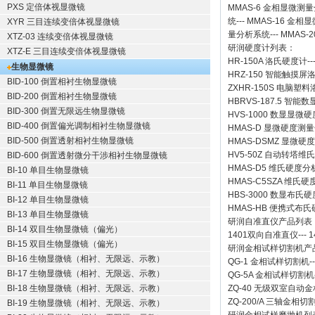
PXS 定倍体视显微镜
MMAS-6
金相显微测量
统
---
MMAS-16
金相显
XYR 三目连续变倍体视显微镜
量分析系统
---
MMAS-2
XTZ-03 连续变倍体视显微镜
研润硬度计
列表：
XTZ-E 三目连续变倍体视显微镜
HR-150A 洛氏硬度计
--
生物显微镜
HRZ-150 智能触摸
BID-100 倒置相衬生物显微镜
ZXHR-150S 电脑塑
BID-200 倒置相衬生物显微镜
HBRVS-187.5 智
BID-300 倒置无限远生物显微镜
HVS-1000 数显显微
BID-400 倒置偏光调制相衬生物显微镜
HMAS-D 显微硬度测
BID-500 倒置透射相衬生物显微镜
HMAS-DSMZ 显微
HV5-50Z 自动转塔维
BID-600 倒置透射微分干涉相衬生物显微镜
HMAS-D5 维氏硬度
BI-10 单目生物显微镜
HMAS-C5SZA 维
BI-11 单目生物显微镜
HBS-3000 数显布氏
BI-12 单目生物显微镜
HMAS-HB 便携式布
BI-13 单目生物显微镜
研润自准直仪
产品列表
BI-14 双目生物显微镜（偏光）
1401双向自准直仪
---
1
BI-15 双目生物显微镜（偏光）
研润金相试样切割机
产
BI-16 生物显微镜（相衬、无限远、示教）
QG-1
金相试样切割机
-
BI-17 生物显微镜（相衬、无限远、示教）
QG-5A
金相试样切割机
BI-18 生物显微镜（相衬、无限远、示教）
ZQ-40
无级双室自动金
ZQ-200/A
三轴金相切
BI-19 生物显微镜（相衬、无限远、示教）