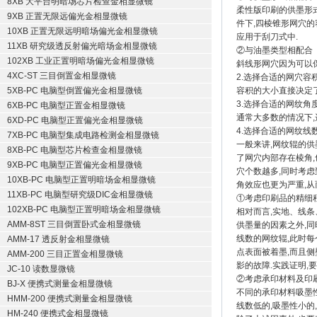
8XB 大平台明暗场芯片检查金相显微镜
柔性版印刷的供墨形
9XB 正置无限远偏光金相显微镜
件下,四棱锥形网穴
10XB 正置无限远明暗场偏光金相显微镜
应用于刮刀式中.
11XB 研究级透反射偏光暗场金相显微镜
②与油墨类型相配合
102XB 工业正置明暗场偏光金相显微镜
斜线形网穴因为可以保
4XC-ST 三目倒置金相显微镜
2.选择合适的网穴容
5XB-PC 电脑型倒置偏光金相显微镜
容积的大小直接决定
3.选择合适的网纹角
6XB-PC 电脑型正置金相显微镜
通常大多数的情况下,
6XD-PC 电脑型正置偏光金相显微镜
4.选择合适的网纹线
7XB-PC 电脑型集成电路检测金相显微镜
一般来讲,网纹辊的供
8XB-PC 电脑型芯片检查金相显微镜
了网穴内部存在棱角,
9XB-PC 电脑型正置偏光金相显微镜
穴个数越多,同时考虑
10XB-PC 电脑型正置明暗场金相显微镜
角效应也更为严重,从
11XB-PC 电脑型研究级DIC金相显微镜
①考虑印刷品的精细
102XB-PC 电脑型正置明暗场金相显微镜
相对而言,实地、线条
AMM-8ST 三目倒置卧式金相显微镜
供墨量的因素之外,同
线数的网纹辊,此时每
AMM-17 透反射金相显微镜
点表面被着墨,而且侧
AMM-200 三目正置金相显微镜
影的故障.实践证明,
JC-10 读数显微镜
②考虑承印材料及印
BJ-X 便携式测量金相显微镜
不同的承印材料吸墨
HMM-200 便携式测量金相显微镜
线数低的,吸墨性小的
HM-240 便携式金相显微镜