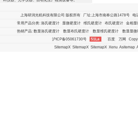
料仪器、光学仪器、自动化生产检测设备等。
上海研润光机科技有限公司
版权所有 厂址:上海市南奉公路1478号 电话:400
常用产品分类:
洛氏硬度计
显微硬度计
维氏硬度计
布氏硬度计
金相显
热销产品:
数显洛氏硬度计
数显布氏硬度计
数显维氏硬度计
数显显微
沪ICP备05061730号
51La
百度
万网
Copyr
SitemapX
SitemapX
SitemapX
Xenu
Asitemap