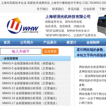
上海市高新技术企业
高新技术成果转化
上海市计量制造许可单位
CQC ISO9001:20
关于我们
联系我们
常见问题
行业应用
下载
上海研润光机科技有限公司
因勤奋而专业, 因年轻而创造
低价质高, 造型精美 , 功能出色
“
研润
”品牌仪器,
材料科学
的生命力
“
研润
”MRO直销中心，让您的产品更安全
首页
公司简介
产品展示
硬度计
金相制样
柔印网纹辊的参数、
本站文字和内容版
金相显微镜
MMAS-4 金相显微镜分析系统（倒置偏光）
网纹辊的全称是网纹传
MMAS-5 金相显微镜分析系统（正置偏光）
及网纹辊应该如何使
MMAS-6 金相显微镜分析系统（正置透反）
一、描述网纹辊的参
MMAS-8 金相显微镜分析系统（正置透反）
网纹辊的作用是向印
MMAS-9 金相显微镜分析系统（正置偏光）
参数.
MMAS-12 金相显微镜分析系统（正置偏光）
1.网纹线数
MMAS-15 金相显微镜分析系统（无限远）
网纹线数不同于网点线
MMAS-16 金相显微镜分析系统（正置偏光）
另外一点在于网纹线
2.网穴形状
MMAS-17 金相显微镜分析系统（正置透反）