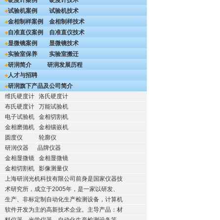
硬度计案例
硬度计技术
试验机案例
试验机技术
金相制样案例
金相制样技术
自准直仪案例
自准直仪技术
显微镜案例
显微镜技术
实验室保养
实验室搬迁
研润简介
研润发展历程
人才与招聘
研润旗下产品及公司简介
维氏硬度计
洛氏硬度计
布氏硬度计
万能试验机
电子试验机
金相切割机
金相磨抛机
金相镶嵌机
圆度仪
轮廓仪
研润仪器
品牌仪器
金相显微镜
金相显微镜
金相切割机
影像测量仪
上海研润光机科技有限公司前身是国家仪器技
术研究所，成立于2005年，是一家以研发、
生产、非标定制自动化生产检测设备，计算机
软件开发为主的高新技术企业。主导产品：材