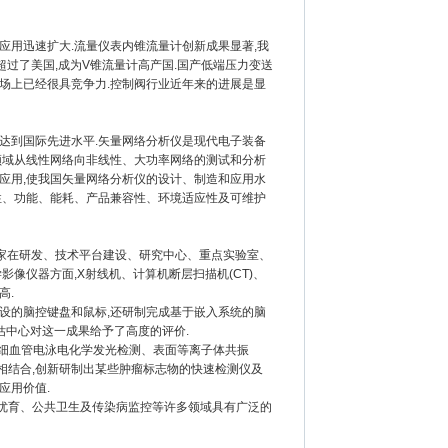
用迅速扩大.流量仪表内锥流量计创新成果显著,我
超过了美国,成为V锥流量计高产国.国产低端压力变送
市场上已经很具竞争力.控制阀行业近年来的进展是显
到国际先进水平.矢量网络分析仪是现代电子装备
领域从线性网络向非线性、大功率网络的测试和分析
应用,使我国矢量网络分析仪的设计、制造和应用水
性、功能、能耗、产品兼容性、环境适应性及可维护
家在研发、技术平台建设、研究中心、重点实验室、
像仪器方面,X射线机、计算机断层扫描机(CT)、
高.
的脑控键盘和鼠标,还研制完成基于嵌入系统的脑
估中心对这一成果给予了高度的评价.
细血管电泳电化学发光检测、表面等离子体共振
术相结合,创新研制出某些肿瘤标志物的快速检测仪及
应用价值.
育、公共卫生及传染病监控等许多领域具有广泛的