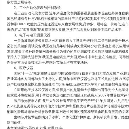
多方面进展等等.
2、工业自动化仪表与控制系统
在工业自动化仪表方面,近年来温度仪表的重要进展主要体现在红外热像仪的应
国已经拥有各种与V锥相关或相近的流量计产品超过20项,其中至少6项目是发明,
器和带HART功能的压力变送器近年来也发展很快,品种多、规格全、价格低,在
著的,产品"跑冒滴漏"现象得到很大改进,不少产品质量达到国外主流产品水平.
3、电子与电工测量仪器
一是微波毫米波矢量网络分析仪器跨入了世界先进行列,二是电能表综合技术达
必备的关键的测试设备.我国在前几年研制成功矢量网络分析仪基础上,将其应用
发展,掌握了多种以矢量网络分析仪为核心的自动测试技术和自动测试系统构成及
平跨入了国际先进行列.我国是电能表生产大国,近年来非常注意在准确度、可靠
性等多方面提高技术水平,在国际市场上占有重要地位.
4、医疗仪器
国家"十一五"规划和建设创新型国家都把医疗仪器产业列为重点发展产业,国
产业基地各方面都加大了支持的力度,近年来医疗仪器也取得了长足的进展.在医学影
超声扫描成像仪以及影像后处理与分析系统,无论技术水平和产品质量都有显著提
在医用电子技术和仪器方面,值得提出的是清华大学研制出可作为个人电脑外设
控家居环境控制器,用于帮助丧失运动能力长期卧床的残疾人,2007年世界技术评
医用激光仪器方面,复旦大学和长春应用化学研究所经过4年共同努力,利用毛
(SPR)及激光诱导荧光和其他光谱技术,并和蛋白质芯片或基因芯片传感器等技
配套的肿瘤标志物分析参数数据库,对恶性肿瘤的预警和早期诊断具有很高的临床
生物芯片技术在疾病分子诊断、个体化医疗和保健、新药研究和开发、优生优
应用价值.
本文关键词:仪器仪表,行业,发展,60年