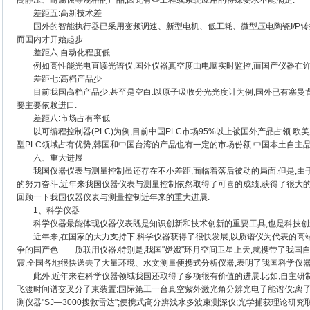
高静压、耐腐蚀等规格的产品,因此有些工程或系统应用的特殊要求不能满足.
差距五:高新技术差
国外的智能执行器已采用变频调速、新型电机、低工耗、微型压电陶瓷I/P转
而国内才开始起步.
差距六:自动化程度低
例如高性能光电直读光谱仪,国外仪器真空度由电脑实时监控,而国产仪器在许
差距七:高档产品少
目前我国高档产品少,甚至是空白.以原子吸收分光光度计为例,国外已有塞曼背
要主要依赖进口.
差距八:市场占有率低
以可编程控制器(PLC)为例,目前中国PLC市场95%以上被国外产品占领.欧
型PLC领域占有优势,韩国和中国台湾的产品也有一定的市场份额.中国本土自主品
六、重大进展
我国仪器仪表与测量控制虽还存在不小差距,面临着落后被动的局面.但是,由
的努力奋斗,近年来我国仪器仪表与测量控制依然取得了可喜的成绩,获得了很大的
回顾一下我国仪器仪表与测量控制近年来的重大进展.
1、科学仪器
科学仪器最能体现仪器仪表既是知识创新和技术创新的重要工具,也是科技创新
近年来,在国家的大力支持下,科学仪器获得了很快发展,以质谱仪为代表的高
争的国产色——质联用仪器.特别是,我国"嫦娥"环月空间卫星上天,就携带了我
震,全国各地很快送去了大量环境、水文测量便携式分析仪器,表明了我国科学仪器
此外,近年来在科学仪器领域我国还取得了多项很有价值的进展.比如,自主研
飞渡时间谱交叉分子束装置;国际第工一台真空紫外激光角分辨光电子能谱仪;离
测仪器"SJ—3000搜救雷达";便携式高分辨浅水多波束测深仪;光学捕获理论研