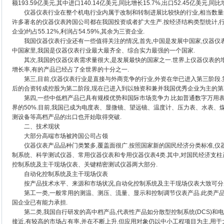
额193.59亿美元,其中进口140.14亿美元,同比增长15.7%,出口52.45亿美元,同比增
仪器仪表行业在整个机电行业内属于改制和转制进展比较快的行业,相当数量的
许多著名的仪器仪表跨国公司都在我国投资或者扩大生产.按经济结构类型统计,
企业)约占55.12%,利润占54.59%,其余为三资企业.
我国仪器仪表行业还有一些值得关注的情况,首先,中国是发展中国家,仪器仪表
中国家里,我国是仪器仪表行业最大最齐全、综合实力最强的一个国家.
其次,我国的仪器仪表需求量很大,是发展最快的国家之一.世界上仪器仪表的增长
增长率,有的产品已经占了全世界的十分之一.
第三,目前,仪器仪表行业是直接与外商竞争的行业,外资在华已进入第三阶段.第
后的合资转成控股为第二阶段,现在已进入到以独资和兼并我国优秀企业为主的第
第四,一些中低档产品已具有规模优势和国际市场竞争力.比如普通数字万用表
界的50%.目前,我国已成为电度表、显微镜、望远镜、温度计、压力表、水表、
测设备等高档产品的出口也开始取得突破.
二、技术现状
大部分高端市场被跨国公司占领
仪器仪表产品品种门类繁多,覆盖面很广.按照国家新的国民经济分类标准,仪器
制系统、科学测试仪器、常用仪器仪表和专用仪器仪表4类.其中,对国民经济支
控制系统及主干现场仪表、关键精密测试仪器两大部分.
自动化控制系统及主干现场仪表
按产品技术水平、来源和市场状况,自动化控制系统及主干现场仪表大致可分
第工一类,一般常用的测温、测压、流量、显示和控制调节仪表产品.此类产品
国企业已有能力承担.
第二类,我国自行研发的高中档产品,代表性产品如分散型控制系统(DCS)和
接近,有较高的市场占有率,并在不断上升.但应用对象仍以中小工程项目为主,用