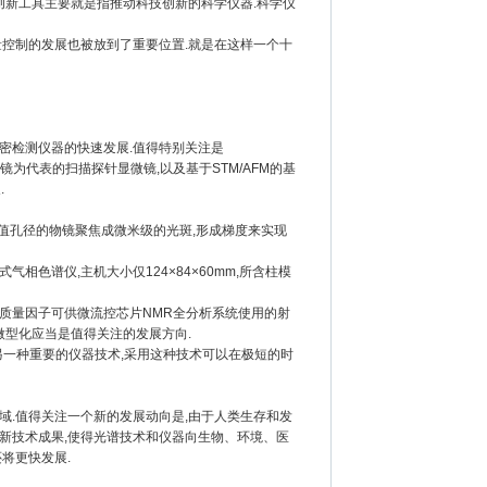
创新工具主要就是指推动科技创新的科学仪器.科学仪
量控制的发展也被放到了重要位置.就是在这样一个十
密检测仪器的快速发展.值得特别关注是
微镜为代表的扫描探针显微镜,以及基于STM/AFM的基
.
用高数值孔径的物镜聚焦成微米级的光斑,形成梯度来实现
色谱仪,主机大小仅124×84×60mm,所含柱模
高质量因子可供微流控芯片NMR全分析系统使用的射
R微型化应当是值得关注的发展方向.
新发展起来的另一种重要的仪器技术,采用这种技术可以在极短的时
.值得关注一个新的发展动向是,由于人类生存和发
新技术成果,使得光谱技术和仪器向生物、环境、医
将更快发展.