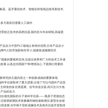
换器、蓝牙通信技术、智能化和现场总线等新技术,
多方面依旧需要人工操作.
景校正技术的高档仪器,国内至今尚未研制,高端需
美产品在大中型PLC领域占有绝对优势,日本产品在小
牌PLC的市场影响非常小,很难形成规模经济.
于国家的重视和支持,仪器仪表界和广大科技术工作者
发展.认真总结我国??和增强信心.下面我们简要的
研究的主题内容之一和创新成就的重要体现.
端科学仪器取得了重大进展,出现了可以与国外产品竞
国自主研发的多光谱遥测、信号传送仪器.四川汶川大地
产业的实力.
制出领先国际的分子束科学仪器——氢原子里德伯态
子迁移谱探测技术痕量爆炸物快速检测仪;新型生命探
究取得进展;光学相干层析成像技术及相关仪器开发取得