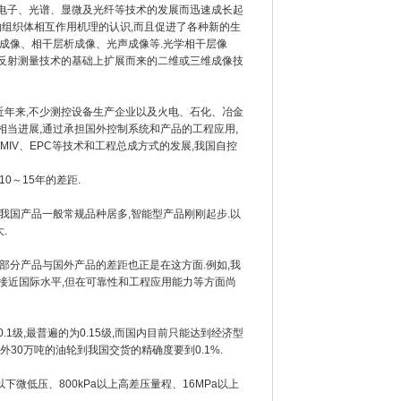
子、光谱、显微及光纤等技术的发展而迅速成长起
物组织体相互作用机理的认识,而且促进了各种新的生
成像、相干层析成像、光声成像等.光学相干层像
干反射测量技术的基础上扩展而来的二维或三维成像技
近年来,不少测控设备生产企业以及火电、石化、冶金
当进展,通过承担国外控制系统和产品的工程应用,
MIV、EPC等技术和工程总成方式的发展,我国自控
～15年的差距.
国产品一般常规品种居多,智能型产品刚刚起步.以
.
分产品与国外产品的差距也正是在这方面.例如,我
已接近国际水平,但在可靠性和工程应用能力等方面尚
级,最普遍的为0.15级,而国内目前只能达到经济型
国外30万吨的油轮到我国交货的精确度要到0.1%.
微低压、800kPa以上高差压量程、16MPa以上