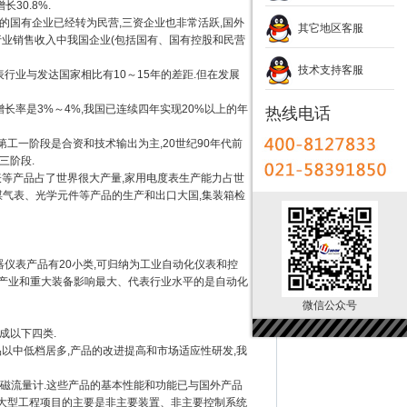
长30.8%.
国有企业已经转为民营,三资企业也非常活跃,国外
其它地区客服
行业销售收入中我国企业(包括国有、国有控股和民营
技术支持客服
行业与发达国家相比有10～15年的差距.但在发展
率是3%～4%,我国已连续四年实现20%以上的年
热线电话
工一阶段是合资和技术输出为主,20世纪90年代前
三阶段.
等产品占了世界很大产量,家用电度表生产能力占世
煤气表、光学元件等产品的生产和出口大国,集装箱检
仪表产品有20小类,可归纳为工业自动化仪表和控
柱产业和重大装备影响最大、代表行业水平的是自动化
微信公众号
成以下四类.
以中低档居多,产品的改进提高和市场适应性研发,我
电磁流量计.这些产品的基本性能和功能已与国外产品
于大型工程项目的主要是非主要装置、非主要控制系统