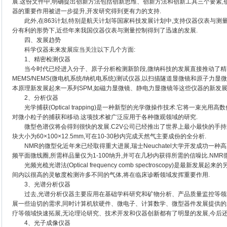
展.这份文件中,明确提出创新方法包括创新思维、创新方法和创新工具三个要素,
器的重要作用被进一步提升,开发研究得到更有力的支持.
此外,在863计划,特别是航天计划等国家科技发展计划中,支持仪器仪表与测
分有利的形势下,近些年来我国仪器仪表与测量控制得到了迅速的发展.
四、发展趋势
科学仪器未来发展应当关注以下几个方面:
1、精密检测仪器
当今时代已经进入分子、原子分析检测新阶段,微纳科技的发展直接推动了精
MEMS/NEMS(微电机系统/纳机电系统)测试仪器,以扫描隧道显微镜和原子力显
本原理新发展起来一系列SPM,如磁力显微镜、静电力显微镜等这些仪器的新发展
2、分析仪器
光学捕获(Optical trapping)是一种新型的光学微操作技术.它将一束光
对微小粒子的捕获和移动.这项技术被广泛应用于各种微观领域的研究.
微型色谱仪将会得到很快的发展.C2V公司已经推出了世界上最小最快的手持式气相
块大小为60×100×12.5mm,可在10-30秒内完成天然气主要成份的全分析.
NMR的微型化近年来已经取得重大进展,瑞士Neuchatel大学开发成功一种
频平面微线圈,所需样品量仅为1-100纳升,并可在几秒内获得所需的信噪比.NM
光频光梳光谱法(Optical frequency comb spectroscopy)是最
间内以很高的灵敏度检测许多不同的气体,将在临床诊断领域发挥重要作用.
3、光谱分析仪器
过去,光谱分析仪器主要应用在基础学科研究和矿物分析、产品质量监控等领域
展一些迫切的需求,同时计算机软硬件、微电子、计算数学、微型器件发展提供的
疗等领域快速拓展,无论理论研究、技术开发和仪器创新都有了明显的发展,今后还
4、光子成像仪器