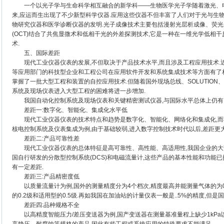
一个以光子学与生命科学相互融合的新学科——生物医学光子学随着激光、电
来,应运而生出现了不少新型科学仪器.应用这些仪器不但丰富了人们对于光与生
物研究仪器和医学诊断仪器的发明.光子成像技术主要包括漫射光层析成像、荧光
(OCT)结合了共焦显微术和低相干光的外差探测技术,它是一种在一维光学低相
术.
五、国际差距
现代工业仪器仪表的发展,不但取决于产品技术水平,而且涉及工程应用技术.
等应用部门的科技型企业和工程公司在应用软件开发和系统集成技术等方面有了相
掌握了一批大型工程和装置的自控应用技术.但随着国外现场总线、SOLUTION、
系统及现场仪表进入大型工程的困难将进一步增加.
我国自动化控制系统及现场仪表和关键精密测试仪器,与国际水平总体上仍有10
差距一:数字化、智能化、集成化水平低
现代工业仪器仪表的技术特点和趋势是数字化、智能化、网络化和集成化,而我
核电控制系统及仪表集成为例,由于基础较弱,进入数字控制技术时代以后,差距更大
差距二:产品可靠性差
现代工业仪器仪表的总体特征是高可靠性、高性能、高适用性,我国企业的大部
国自行研发的分散型控制系统(DCS)和电磁流量计,这些产品的基本性能和功能
有一定差距.
差距三:产品精密度低
以质量流量计为例,国外的测量精度分为4个档次,精度最高并能测量气体的为0.1
的0.2级和适用型的0.5级.再如我国在加油站的计量仪表一般是..5%的精度,但是
差距四:品种规格不全
以高精度智能压力/差压变送器为例,国产变送器在测量基准量程上缺少1kPa以下