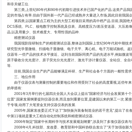
和非关键工位.
第三类,上世纪80年代和90年代初期引进技术并已国产化的产品.这类产品我
定的市场占有率.但由于国外新一代产品已经成熟并大量进入市场,因此目前我国
第四类,以国家重点工程为主的大型工程项目采用的高中档产品.目前,我国绝
DCS系统、PLC、核电数字控制系统及仪表、高精度压力/差压变送器、大压差
品,以及用量少、技术难度大、专用性强的品种.
精密测试仪器
我国现阶段研制生产的精密测试仪器,整体达到国际上世纪90年代初中期技术
研究型光学显微镜、扫描电子显微镜、电子天平、离心机、电子万能试验机、超
仪器等.一些产品的技术水平接近、达到当前国际同类产品的先进水平,例如微波
原子吸收分光光度计、原子荧光分光光度计、激光干涉计量仪器、全站仪、全自
等.
目前,我国企业生产的产品能够满足科研、生产和社会各个方面的一般性需求,
三、地位作用
由于仪器仪表与测量控制的重要地位和作用受到了社会的高度重视,近些年来国
的举措有:
2001年3月举行的七届四次全国人大会议上提出"国家经济与社会发展第十个
位置".国家发展纲要提到仪器仪表,而且放到重要位置,是建国以来的第工一次.紧
干专项,动用了大笔资金支持仪器仪表的发展.
2005年,国家发改委正式下达了"加快振兴装备制造业的若干意见",提出了在
中第11项就是重大工程自动化控制系统和精密测试仪器.
2006年制定"国家中长期科学与技术发展规划纲要",涉及到了多项仪器仪表与
2008年4月,科技部、发改委、教育部和中国科协联合发出了"关于加强创新方