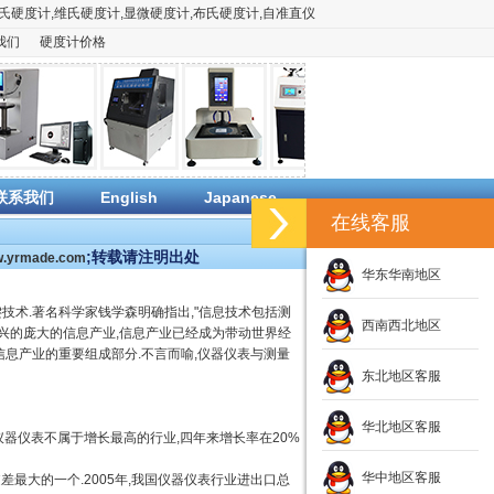
氏硬度计
,
维氏硬度计
,
显微硬度计
,
布氏硬度计
,
自准直仪
我们
硬度计价格
联系我们
English
Japanese
在线客服
;转载请注明出处
ww.yrmade.com
华东华南地区
技术.著名科学家钱学森明确指出,"信息技术包括测
西南西北地区
新兴的庞大的信息产业,信息产业已经成为带动世界经
信息产业的重要组成部分.不言而喻,仪器仪表与测量
东北地区客服
华北地区客服
器仪表不属于增长最高的行业,四年来增长率在20%
华中地区客服
大的一个.2005年,我国仪器仪表行业进出口总