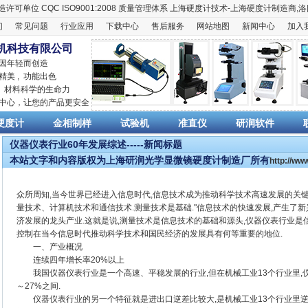
造许可单位
CQC ISO9001:2008
质量管理体系
上海硬度计
技术-上海
硬度计
制造商,
洛
们
常见问题
行业应用
下载中心
售后服务
网站地图
新闻中心
加入
机科技有限公司
 因年轻而创造
精美 , 功能出色
,
材料科学
的生命力
销中心，让您的产品更安全
硬度计
金相制样
试验机
准直仪
研润软件
仪器仪表行业60年发展综述-----新闻标题
本站文字和内容版权为上海研润光学显微镜硬度计制造厂所有
http://w
众所周知,当今世界已经进入信息时代,信息技术成为推动科学技术高速发展的关键
量技术、计算机技术和通信技术.测量技术是基础."信息技术的快速发展,产生了
济发展的龙头产业.这就是说,测量技术是信息技术的基础和源头,仪器仪表行业是
控制在当今信息时代推动科学技术和国民经济的发展具有何等重要的地位.
一、产业概况
连续四年增长率20%以上
我国仪器仪表行业是一个高速、平稳发展的行业,但在机械工业13个行业里,仪
～27%之间.
仪器仪表行业的另一个特征就是进出口逆差比较大,是机械工业13个行业里逆差最