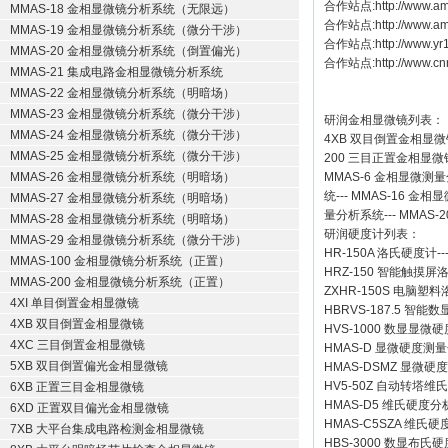
合作站点:
http://www.am
MMAS-18 金相显微镜分析系统（无限远）
合作站点:
http://www.a
MMAS-19 金相显微镜分析系统（微分干涉）
合作站点:
http://www.y
MMAS-20 金相显微镜分析系统（倒置偏光）
合作站点:
http://www.cn
MMAS-21 集成电路金相显微镜分析系统
MMAS-22 金相显微镜分析系统（明暗场）
MMAS-23 金相显微镜分析系统（微分干涉）
研润金相显微镜
列表：
MMAS-24 金相显微镜分析系统（微分干涉）
4XB
双目倒置金相显微
MMAS-25 金相显微镜分析系统（微分干涉）
200
三目正置金相显微
MMAS-26 金相显微镜分析系统（明暗场）
MMAS-6
金相显微测量
统
---
MMAS-16
金相显
MMAS-27 金相显微镜分析系统（明暗场）
量分析系统
---
MMAS-2
MMAS-28 金相显微镜分析系统（明暗场）
研润硬度计
列表：
MMAS-29 金相显微镜分析系统（微分干涉）
HR-150A 洛氏硬度计
--
MMAS-100 金相显微镜分析系统（正置）
HRZ-150 智能触摸
MMAS-200 金相显微镜分析系统（正置）
ZXHR-150S 电脑塑
4XI 单目倒置金相显微镜
HBRVS-187.5 智
4XB 双目倒置金相显微镜
HVS-1000 数显显微
4XC 三目倒置金相显微镜
HMAS-D 显微硬度测
5XB 双目倒置偏光金相显微镜
HMAS-DSMZ 显微
HV5-50Z 自动转塔维
6XB 正置三目金相显微镜
HMAS-D5 维氏硬度
6XD 正置双目偏光金相显微镜
HMAS-C5SZA 维
7XB 大平台集成电路检测金相显微镜
HBS-3000 数显布氏