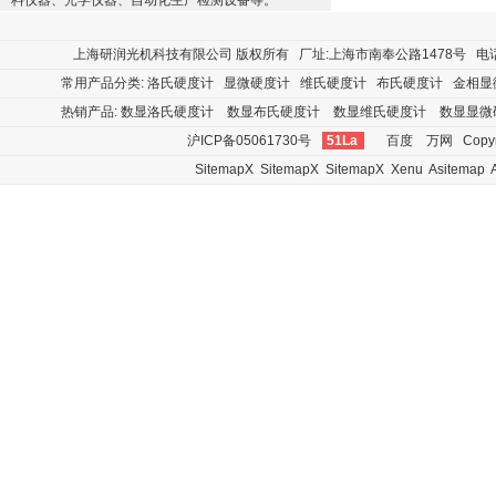
料仪器、光学仪器、自动化生产检测设备等。
上海研润光机科技有限公司
版权所有 厂址:上海市南奉公路1478号 电话:400
常用产品分类:
洛氏硬度计
显微硬度计
维氏硬度计
布氏硬度计
金相显
热销产品:
数显洛氏硬度计
数显布氏硬度计
数显维氏硬度计
数显显微
沪ICP备05061730号
51La
百度
万网
Copyr
SitemapX
SitemapX
SitemapX
Xenu
Asitemap