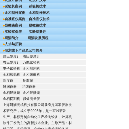
硬度计案例
硬度计技术
试验机案例
试验机技术
金相制样案例
金相制样技术
自准直仪案例
自准直仪技术
显微镜案例
显微镜技术
实验室保养
实验室搬迁
研润简介
研润发展历程
人才与招聘
研润旗下产品及公司简介
维氏硬度计
洛氏硬度计
布氏硬度计
万能试验机
电子试验机
金相切割机
金相磨抛机
金相镶嵌机
圆度仪
轮廓仪
研润仪器
品牌仪器
金相显微镜
金相显微镜
金相切割机
影像测量仪
上海研润光机科技有限公司前身是国家仪器技
术研究所，成立于2005年，是一家以研发、
生产、非标定制自动化生产检测设备，计算机
软件开发为主的高新技术企业。主导产品：材