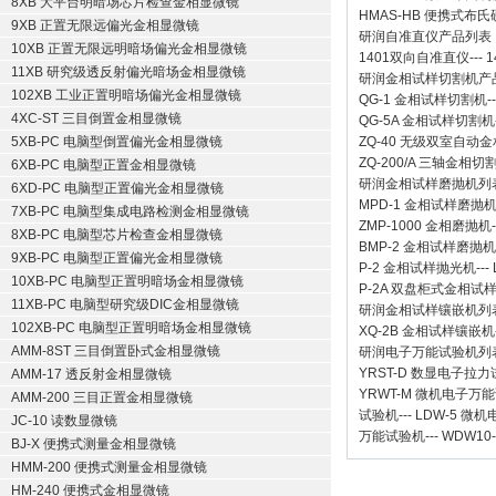
8XB 大平台明暗场芯片检查金相显微镜
HMAS-HB 便携式布
9XB 正置无限远偏光金相显微镜
研润自准直仪
产品列表
10XB 正置无限远明暗场偏光金相显微镜
1401双向自准直仪
---
1
11XB 研究级透反射偏光暗场金相显微镜
研润金相试样切割机
产
102XB 工业正置明暗场偏光金相显微镜
QG-1
金相试样切割机
-
4XC-ST 三目倒置金相显微镜
QG-5A
金相试样切割机
5XB-PC 电脑型倒置偏光金相显微镜
ZQ-40
无级双室自动金
ZQ-200/A
三轴金相切
6XB-PC 电脑型正置金相显微镜
研润金相试样磨抛机
列
6XD-PC 电脑型正置偏光金相显微镜
MPD-1
金相试样磨抛
7XB-PC 电脑型集成电路检测金相显微镜
ZMP-1000
金相磨抛机
8XB-PC 电脑型芯片检查金相显微镜
BMP-2 金相试样磨抛机
9XB-PC 电脑型正置偏光金相显微镜
P-2 金相试样抛光机
---
10XB-PC 电脑型正置明暗场金相显微镜
P-2A 双盘柜式金相试
11XB-PC 电脑型研究级DIC金相显微镜
研润金相试样镶嵌机
列
102XB-PC 电脑型正置明暗场金相显微镜
XQ-2B
金相试样镶嵌机
AMM-8ST 三目倒置卧式金相显微镜
研润电子万能试验机
列
YRST-D 数显电子拉
AMM-17 透反射金相显微镜
YRWT-M 微机电子万
AMM-200 三目正置金相显微镜
试验机
---
LDW-5 微
JC-10 读数显微镜
万能试验机
---
WDW10
BJ-X 便携式测量金相显微镜
HMM-200 便携式测量金相显微镜
HM-240 便携式金相显微镜