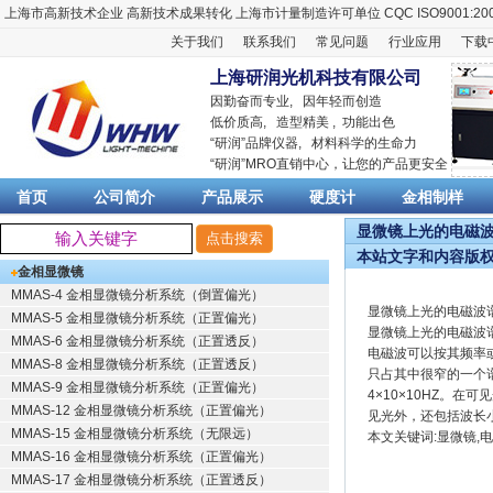
上海市高新技术企业
高新技术成果转化
上海市计量制造许可单位
CQC ISO9001:20
关于我们
联系我们
常见问题
行业应用
下载
上海研润光机科技有限公司
因勤奋而专业, 因年轻而创造
低价质高, 造型精美 , 功能出色
“
研润
”品牌仪器,
材料科学
的生命力
“
研润
”MRO直销中心，让您的产品更安全
首页
公司简介
产品展示
硬度计
金相制样
显微镜上光的电磁波谱
本站文字和内容版
金相显微镜
MMAS-4 金相显微镜分析系统（倒置偏光）
显微镜上光的电磁波
MMAS-5 金相显微镜分析系统（正置偏光）
显微镜上光的电磁波
MMAS-6 金相显微镜分析系统（正置透反）
电磁波可以按其频率
MMAS-8 金相显微镜分析系统（正置透反）
只占其中很窄的一个谱带
MMAS-9 金相显微镜分析系统（正置偏光）
4×10×10HZ。
MMAS-12 金相显微镜分析系统（正置偏光）
见光外，还包括波长
MMAS-15 金相显微镜分析系统（无限远）
本文关键词:显微镜,
MMAS-16 金相显微镜分析系统（正置偏光）
MMAS-17 金相显微镜分析系统（正置透反）