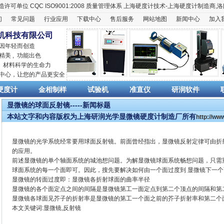
造许可单位
CQC ISO9001:2008
质量管理体系
上海硬度计
技术-上海
硬度计
制造商,
洛
们
常见问题
行业应用
下载中心
售后服务
网站地图
新闻中心
加入
机科技有限公司
 因年轻而创造
精美 , 功能出色
,
材料科学
的生命力
销中心，让您的产品更安全
硬度计
金相制样
试验机
准直仪
研润软件
显微镜的球面反射镜-----新闻标题
本站文字和内容版权为上海研润光学显微镜硬度计制造厂所有
http://w
显微镜的光学系统经常要用球面反射镜。前面曾经指出，显微镜反射定律可由折
的应用。
前述显微镜的单个轴面系统的城池想问题。为解显微镜球面系统畅想问题，只需
球面系统的每一个面即可。因此，搜先要解决如何由一个面过度到 显微镜下一
显微镜的转面过度即：显微镜各折射球面的曲率半径
显微镜的各个面定点之间的间隔是显微镜第工一面定点到第二个顶点的间隔和第
显微镜各球面见芥子的折射率是显微镜的第工一个面之前的芥子折射率和第二个
本文关键词:显微镜,反射镜