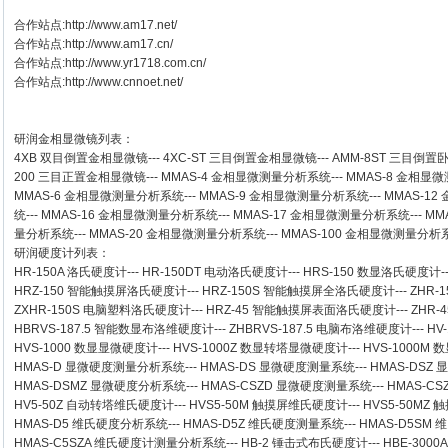
合作站点:
http://www.am17.net/
合作站点:
http://www.am17.cn/
合作站点:
http://www.yr1718.com.cn/
合作站点:
http://www.cnnoet.net/
研润金相显微镜
列表：
4XB
双目倒置金相显微镜
---
4XC-ST
三目倒置金相显微镜
---
AMM-8ST
三目倒置
200
三目正置金相显微镜
---
MMAS-4
金相显微测量分析系统
---
MMAS-8
金相显微
MMAS-6
金相显微测量分析系统
---
MMAS-9
金相显微测量分析系统
---
MMAS-12
统
---
MMAS-16
金相显微测量分析系统
---
MMAS-17
金相显微测量分析系统
---
MM
量分析系统
---
MMAS-20
金相显微测量分析系统
---
MMAS-100
金相显微测量分析
研润硬度计
列表：
HR-150A 洛氏硬度计
---
HR-150DT 电动洛氏硬度计
---
HRS-150 数显洛氏硬度计
-
HRZ-150 智能触摸屏洛氏硬度计
---
HRZ-150S 智能触摸屏全洛氏硬度计
---
ZHR-
ZXHR-150S 电脑塑料洛氏硬度计
---
HRZ-45 智能触摸屏表面洛氏硬度计
---
ZHR
HBRVS-187.5 智能数显布洛维硬度计
---
ZHBRVS-187.5 电脑布洛维硬度计
---
HV
HVS-1000 数显显微硬度计
---
HVS-1000Z 数显转塔显微硬度计
---
HVS-1000M
HMAS-D 显微硬度测量分析系统
---
HMAS-DS 显微硬度测量系统
---
HMAS-DSZ
HMAS-DSMZ 显微硬度分析系统
---
HMAS-CSZD 显微硬度测量系统
---
HMAS-C
HV5-50Z 自动转塔维氏硬度计
---
HVS5-50M 触摸屏维氏硬度计
---
HVS5-50M
HMAS-D5 维氏硬度分析系统
---
HMAS-D5Z 维氏硬度测量系统
---
HMAS-D5SM
HMAS-C5SZA 维氏硬度计测量分析系统
---
HB-2 锤击式布氏硬度计
---
HBE-300