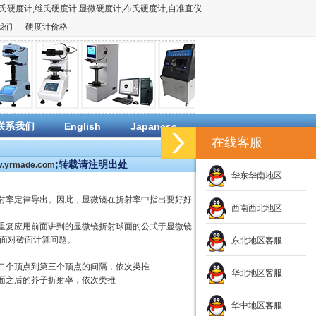
氏硬度计
,
维氏硬度计
,
显微硬度计
,
布氏硬度计
,
自准直仪
我们
硬度计价格
联系我们
English
Japanese
在线客服
;转载请注明出处
ww.yrmade.com
华东华南地区
射率定律导出。因此，显微镜在折射率中指出要好好
西南西北地区
重复应用前面讲到的显微镜折射球面的公式于显微镜
个面对砖面计算问题。
东北地区客服
二个顶点到第三个顶点的间隔，依次类推
华北地区客服
面之后的芥子折射率，依次类推
华中地区客服