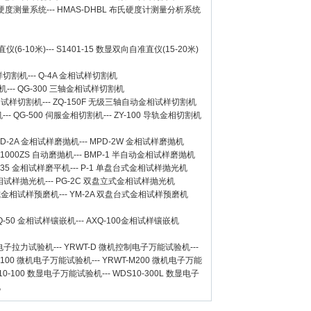
氏硬度测量系统
---
HMAS-DHBL 布氏硬度计测量分析系统
仪(6-10米)
---
S1401-15 数显双向自准直仪(15-20米)
样切割机
---
Q-4A
金相试样切割机
机
---
QG-300
三轴金相试样切割机
相试样切割机
---
ZQ-150F
无级三轴自动金相试样切割机
机
---
QG-500
伺服金相切割机
---
ZY-100
导轨金相切割机
D-2A
金相试样磨抛机
---
MPD-2W
金相试样磨抛机
-1000ZS 自动磨抛机
---
BMP-1 半自动金相试样磨抛机
-35 金相试样磨平机
---
P-1 单盘台式金相试样抛光机
金相试样抛光机
---
PG-2C 双盘立式金相试样抛光机
台式金相试样预磨机
---
YM-2A 双盘台式金相试样预磨机
Q-50
金相试样镶嵌机
---
AXQ-100
金相试样镶嵌机
数显电子拉力试验机
---
YRWT-D 微机控制电子万能试验机
---
M100 微机电子万能试验机
---
YRWT-M200 微机电子万能
10-100 数显电子万能试验机
---
WDS10-300L 数显电子
机