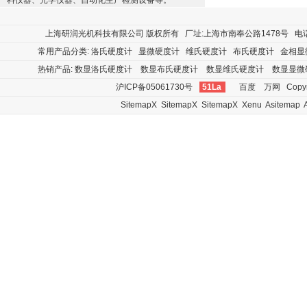
料仪器、光学仪器、自动化生产检测设备等。
上海研润光机科技有限公司
版权所有 厂址:上海市南奉公路1478号 电话:400
常用产品分类:
洛氏硬度计
显微硬度计
维氏硬度计
布氏硬度计
金相显
热销产品:
数显洛氏硬度计
数显布氏硬度计
数显维氏硬度计
数显显微
沪ICP备05061730号
51La
百度
万网
Copyr
SitemapX
SitemapX
SitemapX
Xenu
Asitemap