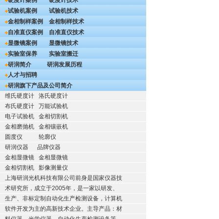
硬度计案例
硬度计技术
试验机案例
试验机技术
金相制样案例
金相制样技术
自准直仪案例
自准直仪技术
显微镜案例
显微镜技术
实验室保养
实验室搬迁
研润简介
研润发展历程
人才与招聘
研润旗下产品及公司简介
维氏硬度计
洛氏硬度计
布氏硬度计
万能试验机
电子试验机
金相切割机
金相磨抛机
金相镶嵌机
圆度仪
轮廓仪
研润仪器
品牌仪器
金相显微镜
金相显微镜
金相切割机
影像测量仪
上海研润光机科技有限公司前身是国家仪器技
术研究所，成立于2005年，是一家以研发、
生产、非标定制自动化生产检测设备，计算机
软件开发为主的高新技术企业。主导产品：材