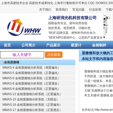
上海市高新技术企业
高新技术成果转化
上海市计量制造许可单位
CQC ISO9001:20
关于我们
联系我们
常见问题
行业应用
下载
上海研润光机科技有限公司
因勤奋而专业, 因年轻而创造
低价质高, 造型精美 , 功能出色
“
研润
”品牌仪器,
材料科学
的生命力
“
研润
”MRO直销中心，让您的产品更安全
首页
公司简介
产品展示
硬度计
金相制样
显微镜和放大镜的工作
本站文字和内容版
金相显微镜
MMAS-4 金相显微镜分析系统（倒置偏光）
显微镜和放大镜起着
MMAS-5 金相显微镜分析系统（正置偏光）
不同的是，放大镜的
MMAS-6 金相显微镜分析系统（正置透反）
只是一组镜头，本质
MMAS-8 金相显微镜分析系统（正置透反）
显微镜的二次放大原
MMAS-9 金相显微镜分析系统（正置偏光）
大镜”去观察这个已
MMAS-12 金相显微镜分析系统（正置偏光）
本文关键词:显微镜,
MMAS-15 金相显微镜分析系统（无限远）
MMAS-16 金相显微镜分析系统（正置偏光）
合作站点:
http://www.am
MMAS-17 金相显微镜分析系统（正置透反）