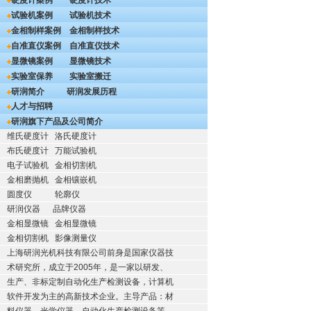
硬度计案例
硬度计技术
试验机案例
试验机技术
金相制样案例
金相制样技术
自准直仪案例
自准直仪技术
显微镜案例
显微镜技术
实验室保养
实验室搬迁
研润简介
研润发展历程
人才与招聘
研润旗下产品及公司简介
维氏硬度计
洛氏硬度计
布氏硬度计
万能试验机
电子试验机
金相切割机
金相磨抛机
金相镶嵌机
圆度仪
轮廓仪
研润仪器
品牌仪器
金相显微镜
金相显微镜
金相切割机
影像测量仪
上海研润光机科技有限公司前身是国家仪器技
术研究所，成立于2005年，是一家以研发、
生产、非标定制自动化生产检测设备，计算机
软件开发为主的高新技术企业。主导产品：材