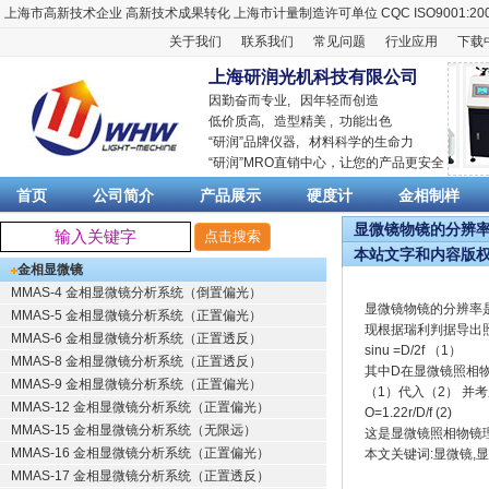
上海市高新技术企业
高新技术成果转化
上海市计量制造许可单位
CQC ISO9001:20
关于我们
联系我们
常见问题
行业应用
下载
上海研润光机科技有限公司
因勤奋而专业, 因年轻而创造
低价质高, 造型精美 , 功能出色
“
研润
”品牌仪器,
材料科学
的生命力
“
研润
”MRO直销中心，让您的产品更安全
首页
公司简介
产品展示
硬度计
金相制样
显微镜物镜的分辨率-
本站文字和内容版
金相显微镜
MMAS-4 金相显微镜分析系统（倒置偏光）
显微镜物镜的分辨率
MMAS-5 金相显微镜分析系统（正置偏光）
现根据瑞利判据导出
MMAS-6 金相显微镜分析系统（正置透反）
sinu =D/2f （1）
MMAS-8 金相显微镜分析系统（正置透反）
其中D在显微镜照相
MMAS-9 金相显微镜分析系统（正置偏光）
（1）代入（2） 并
MMAS-12 金相显微镜分析系统（正置偏光）
O=1.22r/D/f (2)
MMAS-15 金相显微镜分析系统（无限远）
这是显微镜照相物镜
MMAS-16 金相显微镜分析系统（正置偏光）
本文关键词:显微镜,
MMAS-17 金相显微镜分析系统（正置透反）