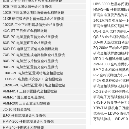
8XB 大平台明暗场芯片检查金相显微镜
HBS-3000 数显布氏
9XB 正置无限远偏光金相显微镜
HMAS-HB 便携式布
10XB 正置无限远明暗场偏光金相显微镜
研润自准直仪
产品列表
11XB 研究级透反射偏光暗场金相显微镜
1401双向自准直仪
---
1
102XB 工业正置明暗场偏光金相显微镜
研润金相试样切割机
产
4XC-ST 三目倒置金相显微镜
QG-1
金相试样切割机
-
5XB-PC 电脑型倒置偏光金相显微镜
QG-5A
金相试样切割机
ZQ-40
无级双室自动金
6XB-PC 电脑型正置金相显微镜
ZQ-200/A
三轴金相切
6XD-PC 电脑型正置偏光金相显微镜
研润金相试样磨抛机
列
7XB-PC 电脑型集成电路检测金相显微镜
MPD-1
金相试样磨抛
8XB-PC 电脑型芯片检查金相显微镜
ZMP-1000
金相磨抛机
9XB-PC 电脑型正置偏光金相显微镜
BMP-2 金相试样磨抛机
10XB-PC 电脑型正置明暗场金相显微镜
P-2 金相试样抛光机
---
11XB-PC 电脑型研究级DIC金相显微镜
P-2A 双盘柜式金相试
102XB-PC 电脑型正置明暗场金相显微镜
研润金相试样镶嵌机
列
AMM-8ST 三目倒置卧式金相显微镜
XQ-2B
金相试样镶嵌机
研润电子万能试验机
列
AMM-17 透反射金相显微镜
YRST-D 数显电子拉
AMM-200 三目正置金相显微镜
YRWT-M 微机电子万
JC-10 读数显微镜
试验机
---
LDW-5 微
BJ-X 便携式测量金相显微镜
万能试验机
---
WDW10
HMM-200 便携式测量金相显微镜
HM-240 便携式金相显微镜