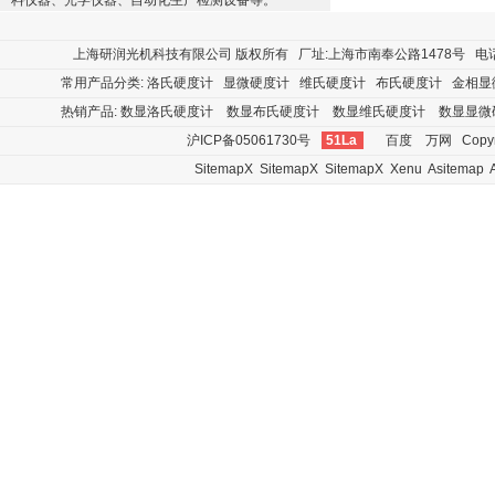
料仪器、光学仪器、自动化生产检测设备等。
上海研润光机科技有限公司
版权所有 厂址:上海市南奉公路1478号 电话:400
常用产品分类:
洛氏硬度计
显微硬度计
维氏硬度计
布氏硬度计
金相显
热销产品:
数显洛氏硬度计
数显布氏硬度计
数显维氏硬度计
数显显微
沪ICP备05061730号
51La
百度
万网
Copyr
SitemapX
SitemapX
SitemapX
Xenu
Asitemap