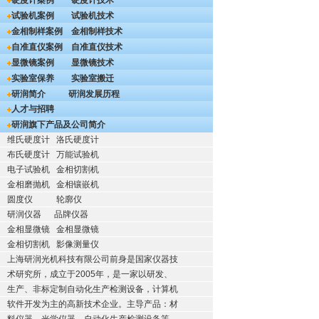
硬度计案例
硬度计技术
试验机案例
试验机技术
金相制样案例
金相制样技术
自准直仪案例
自准直仪技术
显微镜案例
显微镜技术
实验室保养
实验室搬迁
研润简介
研润发展历程
人才与招聘
研润旗下产品及公司简介
维氏硬度计
洛氏硬度计
布氏硬度计
万能试验机
电子试验机
金相切割机
金相磨抛机
金相镶嵌机
圆度仪
轮廓仪
研润仪器
品牌仪器
金相显微镜
金相显微镜
金相切割机
影像测量仪
上海研润光机科技有限公司前身是国家仪器技
术研究所，成立于2005年，是一家以研发、
生产、非标定制自动化生产检测设备，计算机
软件开发为主的高新技术企业。主导产品：材