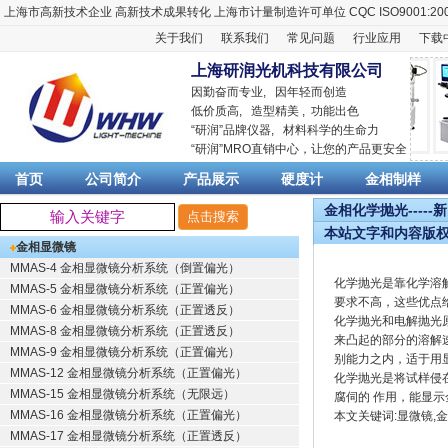
上海市高新技术企业
高新技术成果转化
上海市计量制造许可单位
CQC ISO9001:20
关于我们
联系我们
常见问题
行业应用
下载
上海研润光机科技有限公司
因勤奋而专业, 因年轻而创造
低价质高, 造型精美 , 功能出色
“
研润
”品牌仪器,
材料科学
的生命力
“
研润
”MRO直销中心，让您的产品更安全
首页
公司简介
产品展示
硬度计
金相制样
金相化学抛光-----
本站文字和内容版
金相显微镜
MMAS-4 金相显微镜分析系统（倒置偏光）
化学抛光是靠化学溶
MMAS-5 金相显微镜分析系统（正置偏光）
要求不高，这些优点
MMAS-6 金相显微镜分析系统（正置透反）
化学抛光和电解抛光
MMAS-8 金相显微镜分析系统（正置透反）
来凸起的部分的溶解
MMAS-9 金相显微镜分析系统（正置偏光）
别能力之内，适于用
MMAS-12 金相显微镜分析系统（正置偏光）
化学抛光是将试样侵
MMAS-15 金相显微镜分析系统（无限远）
腐伺的 作用，能显
MMAS-16 金相显微镜分析系统（正置偏光）
本文关键词:显微镜,
MMAS-17 金相显微镜分析系统（正置透反）