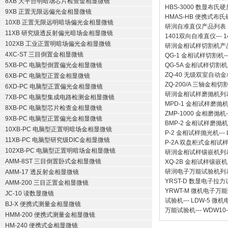
8XB 大平台明暗场芯片检查金相显微镜
HBS-3000 数显布氏
9XB 正置无限远偏光金相显微镜
HMAS-HB 便携式布
10XB 正置无限远明暗场偏光金相显微镜
研润自准直仪
产品列表
11XB 研究级透反射偏光暗场金相显微镜
1401双向自准直仪
---
1
102XB 工业正置明暗场偏光金相显微镜
研润金相试样切割机
产
4XC-ST 三目倒置金相显微镜
QG-1
金相试样切割机
-
5XB-PC 电脑型倒置偏光金相显微镜
QG-5A
金相试样切割机
ZQ-40
无级双室自动金
6XB-PC 电脑型正置金相显微镜
ZQ-200/A
三轴金相切
6XD-PC 电脑型正置偏光金相显微镜
研润金相试样磨抛机
列
7XB-PC 电脑型集成电路检测金相显微镜
MPD-1
金相试样磨抛
8XB-PC 电脑型芯片检查金相显微镜
ZMP-1000
金相磨抛机
9XB-PC 电脑型正置偏光金相显微镜
BMP-2 金相试样磨抛机
10XB-PC 电脑型正置明暗场金相显微镜
P-2 金相试样抛光机
---
11XB-PC 电脑型研究级DIC金相显微镜
P-2A 双盘柜式金相试
102XB-PC 电脑型正置明暗场金相显微镜
研润金相试样镶嵌机
列
AMM-8ST 三目倒置卧式金相显微镜
XQ-2B
金相试样镶嵌机
研润电子万能试验机
列
AMM-17 透反射金相显微镜
YRST-D 数显电子拉
AMM-200 三目正置金相显微镜
YRWT-M 微机电子万
JC-10 读数显微镜
试验机
---
LDW-5 微
BJ-X 便携式测量金相显微镜
万能试验机
---
WDW10
HMM-200 便携式测量金相显微镜
HM-240 便携式金相显微镜