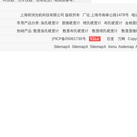
料仪器、光学仪器、自动化生产检测设备等。
上海研润光机科技有限公司
版权所有 厂址:上海市南奉公路1478号 电话:400
常用产品分类:
洛氏硬度计
显微硬度计
维氏硬度计
布氏硬度计
金相显
热销产品:
数显洛氏硬度计
数显布氏硬度计
数显维氏硬度计
数显显微
沪ICP备05061730号
51La
百度
万网
Copyr
SitemapX
SitemapX
SitemapX
Xenu
Asitemap