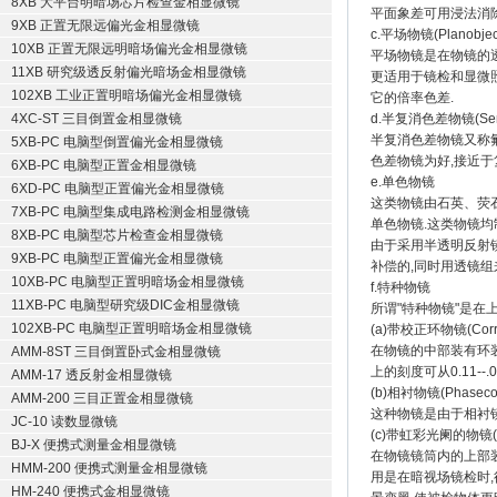
8XB 大平台明暗场芯片检查金相显微镜
平面象差可用浸法消除
9XB 正置无限远偏光金相显微镜
c.平场物镜(Planobject
10XB 正置无限远明暗场偏光金相显微镜
平场物镜是在物镜的
11XB 研究级透反射偏光暗场金相显微镜
更适用于镜检和显微照
102XB 工业正置明暗场偏光金相显微镜
它的倍率色差.
4XC-ST 三目倒置金相显微镜
d.半复消色差物镜(Semiap
半复消色差物镜又称氟
5XB-PC 电脑型倒置偏光金相显微镜
色差物镜为好,接近于
6XB-PC 电脑型正置金相显微镜
e.单色物镜
6XD-PC 电脑型正置偏光金相显微镜
这类物镜由石英、荧石
7XB-PC 电脑型集成电路检测金相显微镜
单色物镜.这类物镜均
8XB-PC 电脑型芯片检查金相显微镜
由于采用半透明反射
9XB-PC 电脑型正置偏光金相显微镜
补偿的,同时用透镜组
10XB-PC 电脑型正置明暗场金相显微镜
f.特种物镜
11XB-PC 电脑型研究级DIC金相显微镜
所谓"特种物镜"是在
102XB-PC 电脑型正置明暗场金相显微镜
(a)带校正环物镜(Correct
在物镜的中部装有环
AMM-8ST 三目倒置卧式金相显微镜
上的刻度可从0.11--
AMM-17 透反射金相显微镜
(b)相衬物镜(Phasecont
AMM-200 三目正置金相显微镜
这种物镜是由于相衬
JC-10 读数显微镜
(c)带虹彩光阑的物镜(Iris
BJ-X 便携式测量金相显微镜
在物镜镜筒内的上部
HMM-200 便携式测量金相显微镜
用是在暗视场镜检时,
HM-240 便携式金相显微镜