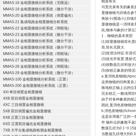
精度有关.
MMAS-18 金相显微镜分析系统（无限远）
与宽光束有关的象差
MMAS-19 金相显微镜分析系统（微分干涉）
显微物镜与目镜在参于
MMAS-20 金相显微镜分析系统（倒置偏光）
角较小(视场小);目
MMAS-21 集成电路金相显微镜分析系统
显微物镜是一消球差系
MMAS-22 金相显微镜分析系统（明暗场）
此,物体与象的计算位
MMAS-23 金相显微镜分析系统（微分干涉）
1．物镜的基本类型
MMAS-24 金相显微镜分析系统（微分干涉）
(1)按显微镜镜筒长度
MMAS-25 金相显微镜分析系统（微分干涉）
筒,筒长无限大.
(2)按浸法特征:非浸
MMAS-26 金相显微镜分析系统（明暗场）
(3)按光学装置:透射
MMAS-27 金相显微镜分析系统（明暗场）
(4)按数值孔径和放大倍数:
MMAS-28 金相显微镜分析系统（明暗场）
(5)按校正象差的情
MMAS-29 金相显微镜分析系统（微分干涉）
a.复消色差物镜(Apochro
MMAS-100 金相显微镜分析系统（正置）
这类物镜的结构复杂,
MMAS-200 金相显微镜分析系统（正置）
格地校正轴上点的位置
4XI 单目倒置金相显微镜
完全校正,一般须用目
4XB 双目倒置金相显微镜
由于对各种象差的校
4XC 三目倒置金相显微镜
因此,复消色差物镜的
b.消色差物镜(Achromat
5XB 双目倒置偏光金相显微镜
这是应用最广泛的一类
6XB 正置三目金相显微镜
件.轴外点的象散不超
6XD 正置双目偏光金相显微镜
数值孔径为0.1~0
7XB 大平台集成电路检测金相显微镜
当数值孔径增大到0.