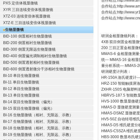
合作站点:
http://www.am
PXS 定倍体视显微镜
合作站点:
http://www.a
XYR 三目连续变倍体视显微镜
合作站点:
http://www.y
XTZ-03 连续变倍体视显微镜
合作站点:
http://www.cn
XTZ-E 三目连续变倍体视显微镜
生物显微镜
研润金相显微镜
列表：
BID-100 倒置相衬生物显微镜
4XB
双目倒置金相显微
BID-200 倒置相衬生物显微镜
200
三目正置金相显微
BID-300 倒置无限远生物显微镜
MMAS-6
金相显微测量
BID-400 倒置偏光调制相衬生物显微镜
统
---
MMAS-16
金相显
BID-500 倒置透射相衬生物显微镜
量分析系统
---
MMAS-2
BID-600 倒置透射微分干涉相衬生物显微镜
研润硬度计
列表：
BI-10 单目生物显微镜
HR-150A 洛氏硬度计
--
BI-11 单目生物显微镜
HRZ-150 智能触摸
BI-12 单目生物显微镜
ZXHR-150S 电脑塑
BI-13 单目生物显微镜
HBRVS-187.5 智
HVS-1000 数显显微
BI-14 双目生物显微镜（偏光）
HMAS-D 显微硬度测
BI-15 双目生物显微镜（偏光）
HMAS-DSMZ 显微
BI-16 生物显微镜（相衬、无限远、示教）
HV5-50Z 自动转塔维
BI-17 生物显微镜（相衬、无限远、示教）
HMAS-D5 维氏硬度
BI-18 生物显微镜（相衬、无限远、示教）
HMAS-C5SZA 维
BI-19 生物显微镜（相衬、无限远、示教）
HBS-3000 数显布氏