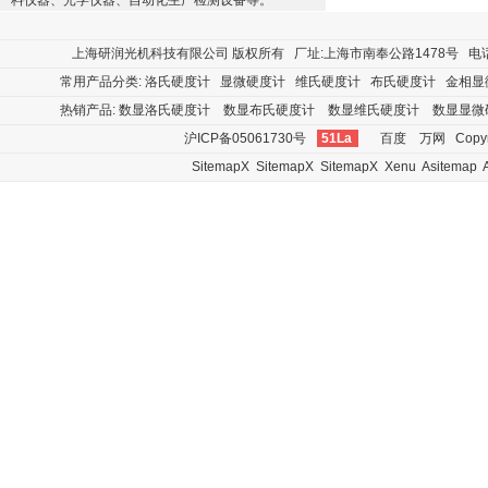
料仪器、光学仪器、自动化生产检测设备等。
上海研润光机科技有限公司
版权所有 厂址:上海市南奉公路1478号 电话:400
常用产品分类:
洛氏硬度计
显微硬度计
维氏硬度计
布氏硬度计
金相显
热销产品:
数显洛氏硬度计
数显布氏硬度计
数显维氏硬度计
数显显微
沪ICP备05061730号
51La
百度
万网
Copyr
SitemapX
SitemapX
SitemapX
Xenu
Asitemap