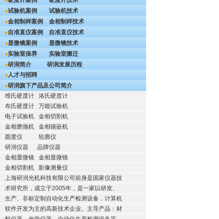
硬度计案例
硬度计技术
试验机案例
试验机技术
金相制样案例
金相制样技术
自准直仪案例
自准直仪技术
显微镜案例
显微镜技术
实验室保养
实验室搬迁
研润简介
研润发展历程
人才与招聘
研润旗下产品及公司简介
维氏硬度计
洛氏硬度计
布氏硬度计
万能试验机
电子试验机
金相切割机
金相磨抛机
金相镶嵌机
圆度仪
轮廓仪
研润仪器
品牌仪器
金相显微镜
金相显微镜
金相切割机
影像测量仪
上海研润光机科技有限公司前身是国家仪器技
术研究所，成立于2005年，是一家以研发、
生产、非标定制自动化生产检测设备，计算机
软件开发为主的高新技术企业。主导产品：材