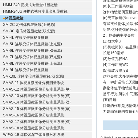
景变黑,使被检物体更
HMM-240 便携式测量金相显微镜
(d)长工作距离物镜
HMM-240S 便携式视频测量金相显微镜
这种物镜是倒置显微镜
(e)无罩物镜(Nocoverob
体视显微镜
有些被检物体,如涂抹
SM-2C 定倍体视显微镜(上光源)
明显.这种物镜的外壳上
SM-3C 定倍体视显微镜(双光源)
2．物镜的主要参数
SM-4L 连续变倍体视显微镜
(1)放大率β
SM-5L 连续变倍体视显微镜(上光源)
(2)机械筒长L:在
SM-6L 连续变倍体视显微镜(双光源)
长是160毫米.
SM-7L 连续变倍体视显微镜(双光源)
(3)数值孔径NA
SM-8L 连续变倍体视显微镜(上光源)
(4)工作距离WD
SM-9L 连续变倍体视显微镜
(5)盖玻片厚度d
SM-10L 连续变倍体视显微镜(双光源)
这些参数,大多刻在物
有一种所谓筒长无限
SMAS-11 体视显微图像分析测量系统
察物体位于物镜前焦点
SMAS-12 体视显微图像分析测量系统(单)
是平行光,所以中间距
SMAS-13 体视显微图像分析测量系统(双)
(五)目镜
SMAS-14 体视显微图像分析测量系统(双)
目镜的作用是把物镜放
SMAS-15 体视显微图像分析测量系统(单)
力是由物镜的数值孔径
SMAS-16 体视显微图像分析测量系统
SMAS-17 体视显微图像分析测量系统(双)
SMAS-18 体视显微图像分析测量系统
WPAS-19 焊接熔深立体显微分析系统