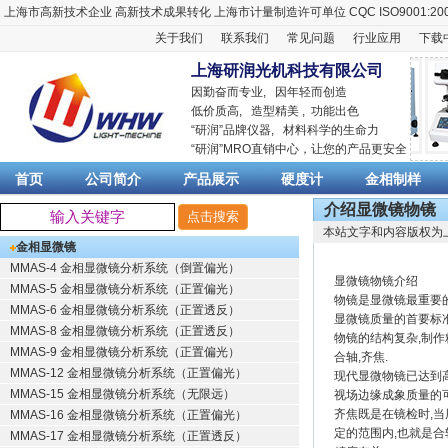
上海市高新技术企业
高新技术成果转化
上海市计量制造许可单位
CQC ISO9001:20
关于我们
联系我们
常见问题
行业应用
下载
上海研润光机科技有限公司
因勤奋而专业, 因年轻而创造
低价质高, 造型精美 , 功能出色
“
研润
”品牌仪器,
材料科学
的生命力
“
研润
”MRO直销中心，让您的产品更安全
首页
公司简介
产品展示
硬度计
金相制样
介绍显微镜物镜
本站文字和内容版权为
金相显微镜
MMAS-4 金相显微镜分析系统（倒置偏光）
显微镜物镜介绍
MMAS-5 金相显微镜分析系统（正置偏光）
物镜是显微镜最重要
MMAS-6 金相显微镜分析系统（正置透反）
显微镜质量的首要标准
MMAS-8 金相显微镜分析系统（正置透反）
物镜的结构复杂,制作
MMAS-9 金相显微镜分析系统（正置偏光）
合轴,齐焦.
MMAS-12 金相显微镜分析系统（正置偏光）
现代显微物镜已达到
MMAS-15 金相显微镜分析系统（无限远）
视场边缘成象质量的可
齐焦既是在镜检时,
MMAS-16 金相显微镜分析系统（正置偏光）
定的范围内,也就是
MMAS-17 金相显微镜分析系统（正置透反）