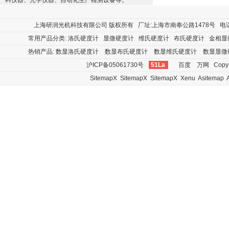
料仪器、光学仪器、自动化生产检测设备等。
上海研润光机科技有限公司
版权所有 厂址:上海市南奉公路1478号 电话:400
常用产品分类:
洛氏硬度计
显微硬度计
维氏硬度计
布氏硬度计
金相显
热销产品:
数显洛氏硬度计
数显布氏硬度计
数显维氏硬度计
数显显微
沪ICP备05061730号
51La
百度
万网
Copyr
SitemapX
SitemapX
SitemapX
Xenu
Asitemap