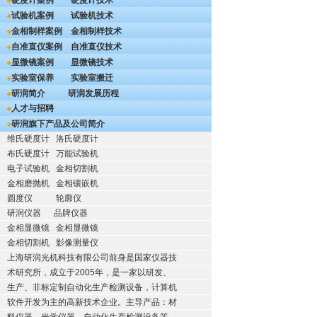
硬度计案例
硬度计技术
试验机案例
试验机技术
金相制样案例
金相制样技术
自准直仪案例
自准直仪技术
显微镜案例
显微镜技术
实验室保养
实验室搬迁
研润简介
研润发展历程
人才与招聘
研润旗下产品及公司简介
维氏硬度计
洛氏硬度计
布氏硬度计
万能试验机
电子试验机
金相切割机
金相磨抛机
金相镶嵌机
圆度仪
轮廓仪
研润仪器
品牌仪器
金相显微镜
金相显微镜
金相切割机
影像测量仪
上海研润光机科技有限公司前身是国家仪器技
术研究所，成立于2005年，是一家以研发、
生产、非标定制自动化生产检测设备，计算机
软件开发为主的高新技术企业。主导产品：材