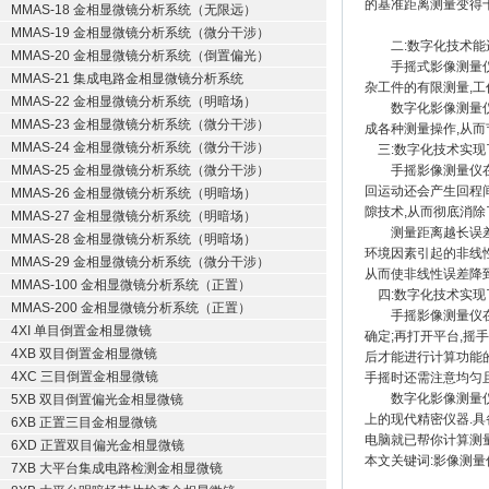
的基准距离测量变得十
MMAS-18 金相显微镜分析系统（无限远）
MMAS-19 金相显微镜分析系统（微分干涉）
二:数字化技术能进
MMAS-20 金相显微镜分析系统（倒置偏光）
手摇式影像测量仪在
MMAS-21 集成电路金相显微镜分析系统
杂工件的有限测量,工
MMAS-22 金相显微镜分析系统（明暗场）
数字化影像测量仪可
MMAS-23 金相显微镜分析系统（微分干涉）
成各种测量操作,从而
MMAS-24 金相显微镜分析系统（微分干涉）
三:数字化技术实现
MMAS-25 金相显微镜分析系统（微分干涉）
手摇影像测量仪在寻
回运动还会产生回程
MMAS-26 金相显微镜分析系统（明暗场）
隙技术,从而彻底消除
MMAS-27 金相显微镜分析系统（明暗场）
测量距离越长误差也
MMAS-28 金相显微镜分析系统（明暗场）
环境因素引起的非线
MMAS-29 金相显微镜分析系统（微分干涉）
从而使非线性误差降到
MMAS-100 金相显微镜分析系统（正置）
四:数字化技术实现
MMAS-200 金相显微镜分析系统（正置）
手摇影像测量仪在测
4XI 单目倒置金相显微镜
确定;再打开平台,摇
4XB 双目倒置金相显微镜
后才能进行计算功能的
4XC 三目倒置金相显微镜
手摇时还需注意均匀
数字化影像测量仪则
5XB 双目倒置偏光金相显微镜
上的现代精密仪器.
6XB 正置三目金相显微镜
电脑就已帮你计算测量
6XD 正置双目偏光金相显微镜
本文关键词:影像测量
7XB 大平台集成电路检测金相显微镜