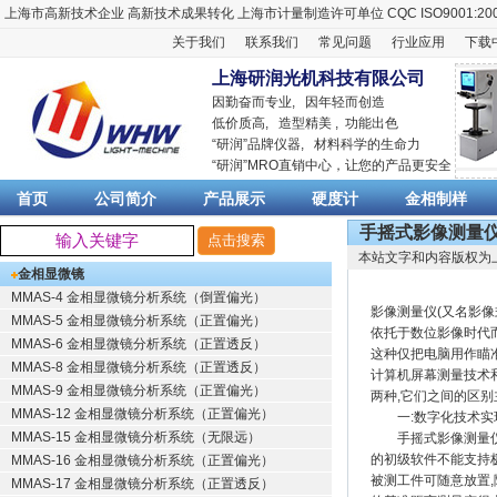
上海市高新技术企业
高新技术成果转化
上海市计量制造许可单位
CQC ISO9001:20
关于我们
联系我们
常见问题
行业应用
下载
上海研润光机科技有限公司
因勤奋而专业, 因年轻而创造
低价质高, 造型精美 , 功能出色
“
研润
”品牌仪器,
材料科学
的生命力
“
研润
”MRO直销中心，让您的产品更安全
首页
公司简介
产品展示
硬度计
金相制样
手摇式影像测量
本站文字和内容版权为
金相显微镜
MMAS-4 金相显微镜分析系统（倒置偏光）
影像测量仪(又名影
MMAS-5 金相显微镜分析系统（正置偏光）
依托于数位影像时代
MMAS-6 金相显微镜分析系统（正置透反）
这种仅把电脑用作瞄准
MMAS-8 金相显微镜分析系统（正置透反）
计算机屏幕测量技术
MMAS-9 金相显微镜分析系统（正置偏光）
两种,它们之间的区别
MMAS-12 金相显微镜分析系统（正置偏光）
一:数字化技术实现
MMAS-15 金相显微镜分析系统（无限远）
手摇式影像测量仪在
的初级软件不能支持
MMAS-16 金相显微镜分析系统（正置偏光）
被测工件可随意放置
MMAS-17 金相显微镜分析系统（正置透反）