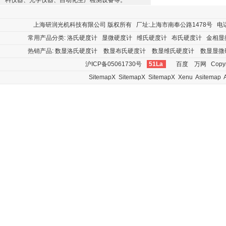
料仪器、光学仪器、自动化生产检测设备等。
上海研润光机科技有限公司
版权所有 厂址:上海市南奉公路1478号 电话:400
常用产品分类:
洛氏硬度计
显微硬度计
维氏硬度计
布氏硬度计
金相显
热销产品:
数显洛氏硬度计
数显布氏硬度计
数显维氏硬度计
数显显微
沪ICP备05061730号
51La
百度
万网
Copyr
SitemapX
SitemapX
SitemapX
Xenu
Asitemap