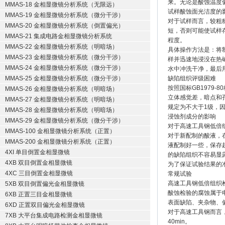
来。无论是酸蚀温度
MMAS-18 金相显微镜分析系统（无限远）
试样酸蚀面光洁度的
MMAS-19 金相显微镜分析系统（微分干涉）
对于试样而言，较粗
MMAS-20 金相显微镜分析系统（倒置偏光）
短，否则可能使试样
MMAS-21 集成电路金相显微镜分析系统
程度。
MMAS-22 金相显微镜分析系统（明暗场）
具体操作方法是：将
MMAS-23 金相显微镜分析系统（微分干涉）
样并迅速地浸没在热
MMAS-24 金相显微镜分析系统（微分干涉）
水中冲洗干净，最后
MMAS-25 金相显微镜分析系统（微分干涉）
缺陷组织评级困难
按照国标GB1979
MMAS-26 金相显微镜分析系统（明暗场）
立体感觉差，暗点和
MMAS-27 金相显微镜分析系统（明暗场）
规定为不大于1级，
MMAS-28 金相显微镜分析系统（明暗场）
浸蚀剂成分的影响
MMAS-29 金相显微镜分析系统（微分干涉）
对于高速工具钢低倍
MMAS-100 金相显微镜分析系统（正置）
对于新配制的酸液，
MMAS-200 金相显微镜分析系统（正置）
液配制好一些，保存
4XI 单目倒置金相显微镜
的缺陷组织不容易显
4XB 双目倒置金相显微镜
为了保证试验结果的
4XC 三目倒置金相显微镜
常规试验
高速工具钢低倍组织检
5XB 双目倒置偏光金相显微镜
酸蚀检验的腐蚀属于
6XB 正置三目金相显微镜
表面缺陷、夹杂物、
6XD 正置双目偏光金相显微镜
对于高速工具钢而言，最
7XB 大平台集成电路检测金相显微镜
40min。