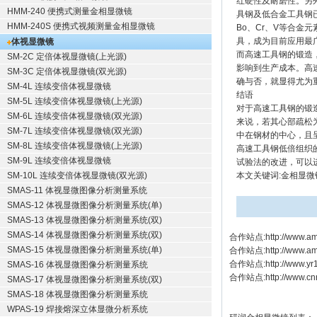
红硬性及耐磨性。另
HMM-240 便携式测量金相显微镜
具钢及低合金工具钢
HMM-240S 便携式视频测量金相显微镜
Bo、Cr、V等合
具，成为目前应用最
体视显微镜
而高速工具钢的锻造
SM-2C 定倍体视显微镜(上光源)
影响到生产成本。高
SM-3C 定倍体视显微镜(双光源)
确与否，就显得尤为
SM-4L 连续变倍体视显微镜
结语
SM-5L 连续变倍体视显微镜(上光源)
对于高速工具钢的锻
SM-6L 连续变倍体视显微镜(双光源)
来说，若其心部疏松
SM-7L 连续变倍体视显微镜(双光源)
中在钢材的中心，且
SM-8L 连续变倍体视显微镜(上光源)
高速工具钢低倍组织
SM-9L 连续变倍体视显微镜
试验法的改进，可以
SM-10L 连续变倍体视显微镜(双光源)
本文关键词:金相显微
SMAS-11 体视显微图像分析测量系统
SMAS-12 体视显微图像分析测量系统(单)
SMAS-13 体视显微图像分析测量系统(双)
SMAS-14 体视显微图像分析测量系统(双)
合作站点:
http://www.am
SMAS-15 体视显微图像分析测量系统(单)
合作站点:
http://www.a
合作站点:
http://www.y
SMAS-16 体视显微图像分析测量系统
合作站点:
http://www.cn
SMAS-17 体视显微图像分析测量系统(双)
SMAS-18 体视显微图像分析测量系统
WPAS-19 焊接熔深立体显微分析系统