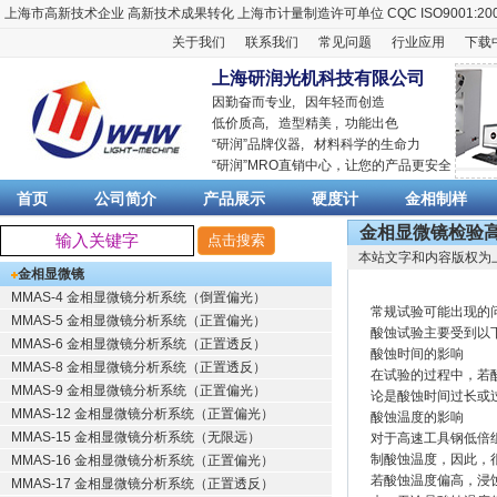
上海市高新技术企业
高新技术成果转化
上海市计量制造许可单位
CQC ISO9001:20
关于我们
联系我们
常见问题
行业应用
下载
上海研润光机科技有限公司
因勤奋而专业, 因年轻而创造
低价质高, 造型精美 , 功能出色
“
研润
”品牌仪器,
材料科学
的生命力
“
研润
”MRO直销中心，让您的产品更安全
首页
公司简介
产品展示
硬度计
金相制样
金相显微镜检验
本站文字和内容版权为
金相显微镜
MMAS-4 金相显微镜分析系统（倒置偏光）
常规试验可能出现的
MMAS-5 金相显微镜分析系统（正置偏光）
酸蚀试验主要受到以
MMAS-6 金相显微镜分析系统（正置透反）
酸蚀时间的影响
MMAS-8 金相显微镜分析系统（正置透反）
在试验的过程中，若
MMAS-9 金相显微镜分析系统（正置偏光）
论是酸蚀时间过长或
MMAS-12 金相显微镜分析系统（正置偏光）
酸蚀温度的影响
MMAS-15 金相显微镜分析系统（无限远）
对于高速工具钢低倍
制酸蚀温度，因此，很
MMAS-16 金相显微镜分析系统（正置偏光）
若酸蚀温度偏高，浸
MMAS-17 金相显微镜分析系统（正置透反）