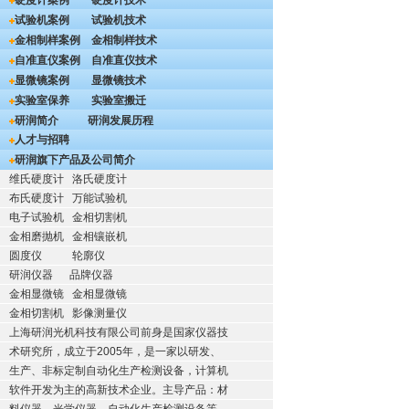
硬度计案例
硬度计技术
试验机案例
试验机技术
金相制样案例
金相制样技术
自准直仪案例
自准直仪技术
显微镜案例
显微镜技术
实验室保养
实验室搬迁
研润简介
研润发展历程
人才与招聘
研润旗下产品及公司简介
维氏硬度计
洛氏硬度计
布氏硬度计
万能试验机
电子试验机
金相切割机
金相磨抛机
金相镶嵌机
圆度仪
轮廓仪
研润仪器
品牌仪器
金相显微镜
金相显微镜
金相切割机
影像测量仪
上海研润光机科技有限公司前身是国家仪器技
术研究所，成立于2005年，是一家以研发、
生产、非标定制自动化生产检测设备，计算机
软件开发为主的高新技术企业。主导产品：材