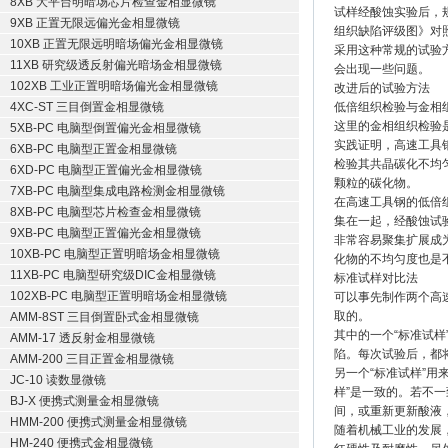
8XB 大平台明暗场芯片检查金相显微镜
试样经酸蚀实验后，规
9XB 正置无限远偏光金相显微镜
组织缺陷评级图》对
10XB 正置无限远明暗场偏光金相显微镜
采用这种常规的试验
11XB 研究级透反射偏光暗场金相显微镜
会出现一些问题。
102XB 工业正置明暗场偏光金相显微镜
改进后的试验方法
4XC-ST 三目倒置金相显微镜
低倍组织检验与金相
这里的金相组织检验
5XB-PC 电脑型倒置偏光金相显微镜
实践证明，高速工具
6XB-PC 电脑型正置金相显微镜
检验其共晶碳化不均
6XD-PC 电脑型正置偏光金相显微镜
颗粒的碳化物。
7XB-PC 电脑型集成电路检测金相显微镜
在高速工具钢的低倍
8XB-PC 电脑型芯片检查金相显微镜
集在一起，经酸蚀试
9XB-PC 电脑型正置偏光金相显微镜
非常容易聚集扩展成
10XB-PC 电脑型正置明暗场金相显微镜
化物的不均匀度也是
11XB-PC 电脑型研究级DIC金相显微镜
标准试样对比法
102XB-PC 电脑型正置明暗场金相显微镜
可以事先制作两个高
取的。
AMM-8ST 三目倒置卧式金相显微镜
其中的一个“标准试
AMM-17 透反射金相显微镜
陷。每次试验后，都
AMM-200 三目正置金相显微镜
另一个“标准试样”
JC-10 读数显微镜
样”是一致的。若不
BJ-X 便携式测量金相显微镜
间，或重新更新酸液
HMM-200 便携式测量金相显微镜
随着机械工业的发展
HM-240 便携式金相显微镜