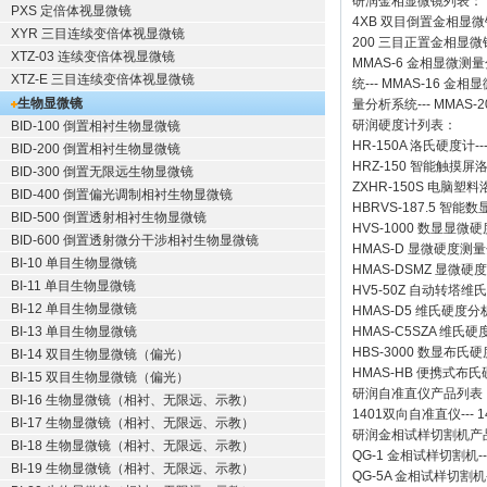
研润金相显微镜
列表：
PXS 定倍体视显微镜
4XB
双目倒置金相显微
XYR 三目连续变倍体视显微镜
200
三目正置金相显微
XTZ-03 连续变倍体视显微镜
MMAS-6
金相显微测量
XTZ-E 三目连续变倍体视显微镜
统
---
MMAS-16
金相显
生物显微镜
量分析系统
---
MMAS-2
研润硬度计
列表：
BID-100 倒置相衬生物显微镜
HR-150A 洛氏硬度计
--
BID-200 倒置相衬生物显微镜
HRZ-150 智能触摸
BID-300 倒置无限远生物显微镜
ZXHR-150S 电脑塑
BID-400 倒置偏光调制相衬生物显微镜
HBRVS-187.5 智
BID-500 倒置透射相衬生物显微镜
HVS-1000 数显显微
BID-600 倒置透射微分干涉相衬生物显微镜
HMAS-D 显微硬度测
BI-10 单目生物显微镜
HMAS-DSMZ 显微
BI-11 单目生物显微镜
HV5-50Z 自动转塔维
BI-12 单目生物显微镜
HMAS-D5 维氏硬度
BI-13 单目生物显微镜
HMAS-C5SZA 维
HBS-3000 数显布氏
BI-14 双目生物显微镜（偏光）
HMAS-HB 便携式布
BI-15 双目生物显微镜（偏光）
研润自准直仪
产品列表
BI-16 生物显微镜（相衬、无限远、示教）
1401双向自准直仪
---
1
BI-17 生物显微镜（相衬、无限远、示教）
研润金相试样切割机
产
BI-18 生物显微镜（相衬、无限远、示教）
QG-1
金相试样切割机
-
BI-19 生物显微镜（相衬、无限远、示教）
QG-5A
金相试样切割机