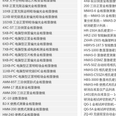
8XB 大平台明暗场芯片检查金相显微镜
4XB
双目倒置金相显微
9XB 正置无限远偏光金相显微镜
200
三目正置金相显微
MMAS-6
金相显微测量
10XB 正置无限远明暗场偏光金相显微镜
统
---
MMAS-16
金相显
11XB 研究级透反射偏光暗场金相显微镜
量分析系统
---
MMAS-2
102XB 工业正置明暗场偏光金相显微镜
研润硬度计
列表：
4XC-ST 三目倒置金相显微镜
HR-150A 洛氏硬度计
--
5XB-PC 电脑型倒置偏光金相显微镜
HRZ-150 智能触摸
6XB-PC 电脑型正置金相显微镜
ZXHR-150S 电脑塑
6XD-PC 电脑型正置偏光金相显微镜
HBRVS-187.5 智
7XB-PC 电脑型集成电路检测金相显微镜
HVS-1000 数显显微
8XB-PC 电脑型芯片检查金相显微镜
HMAS-D 显微硬度测
HMAS-DSMZ 显微
9XB-PC 电脑型正置偏光金相显微镜
HV5-50Z 自动转塔维
10XB-PC 电脑型正置明暗场金相显微镜
HMAS-D5 维氏硬度
11XB-PC 电脑型研究级DIC金相显微镜
HMAS-C5SZA 维
102XB-PC 电脑型正置明暗场金相显微镜
HBS-3000 数显布氏
AMM-8ST 三目倒置卧式金相显微镜
HMAS-HB 便携式布
AMM-17 透反射金相显微镜
研润自准直仪
产品列表
AMM-200 三目正置金相显微镜
1401双向自准直仪
---
1
JC-10 读数显微镜
研润金相试样切割机
产
BJ-X 便携式测量金相显微镜
QG-1
金相试样切割机
-
HMM-200 便携式测量金相显微镜
QG-5A
金相试样切割机
ZQ-40
无级双室自动金
HM-240 便携式金相显微镜