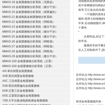
清细胞里面更精细的
MMAS-18 金相显微镜分析系统（无限远）
其中有网膜状结构的
MMAS-19 金相显微镜分析系统（微分干涉）
体等.它们各自担负着
MMAS-20 金相显微镜分析系统（倒置偏光）
一个细胞到底有多大
MMAS-21 集成电路金相显微镜分析系统
模样.然而大的细胞
MMAS-22 金相显微镜分析系统（明暗场）
半米.在动物细胞中,
MMAS-23 金相显微镜分析系统（微分干涉）
十厘米.
MMAS-24 金相显微镜分析系统（微分干涉）
"
MMAS-25 金相显微镜分析系统（微分干涉）
从那时起,经过了1
的学说.
MMAS-26 金相显微镜分析系统（明暗场）
随着科学的不断发展
MMAS-27 金相显微镜分析系统（明暗场）
在人工控制条件下,进
MMAS-28 金相显微镜分析系统（明暗场）
MMAS-29 金相显微镜分析系统（微分干涉）
MMAS-100 金相显微镜分析系统（正置）
MMAS-200 金相显微镜分析系统（正置）
4XI 单目倒置金相显微镜
合作站点:
http://www.am
4XB 双目倒置金相显微镜
合作站点:
http://www.a
4XC 三目倒置金相显微镜
合作站点:
http://www.y
5XB 双目倒置偏光金相显微镜
合作站点:
http://www.cn
6XB 正置三目金相显微镜
6XD 正置双目偏光金相显微镜
7XB 大平台集成电路检测金相显微镜
研润金相显微镜
列表：