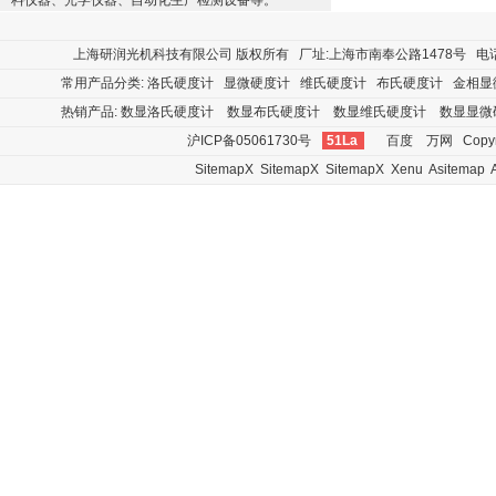
料仪器、光学仪器、自动化生产检测设备等。
上海研润光机科技有限公司
版权所有 厂址:上海市南奉公路1478号 电话:400
常用产品分类:
洛氏硬度计
显微硬度计
维氏硬度计
布氏硬度计
金相显
热销产品:
数显洛氏硬度计
数显布氏硬度计
数显维氏硬度计
数显显微
沪ICP备05061730号
51La
百度
万网
Copyr
SitemapX
SitemapX
SitemapX
Xenu
Asitemap