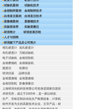
硬度计案例
硬度计技术
试验机案例
试验机技术
金相制样案例
金相制样技术
自准直仪案例
自准直仪技术
显微镜案例
显微镜技术
实验室保养
实验室搬迁
研润简介
研润发展历程
人才与招聘
研润旗下产品及公司简介
维氏硬度计
洛氏硬度计
布氏硬度计
万能试验机
电子试验机
金相切割机
金相磨抛机
金相镶嵌机
圆度仪
轮廓仪
研润仪器
品牌仪器
金相显微镜
金相显微镜
金相切割机
影像测量仪
上海研润光机科技有限公司前身是国家仪器技
术研究所，成立于2005年，是一家以研发、
生产、非标定制自动化生产检测设备，计算机
软件开发为主的高新技术企业。主导产品：材