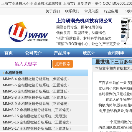
上海市高新技术企业
高新技术成果转化
上海市计量制造许可单位
CQC ISO9001:20
关于我们
联系我们
常见问题
行业应用
下载
上海研润光机科技有限公司
因勤奋而专业, 因年轻而创造
低价质高, 造型精美 , 功能出色
“
研润
”品牌仪器,
材料科学
的生命力
“
研润
”MRO直销中心，让您的产品更安全
首页
公司简介
产品展示
硬度计
金相制样
显微镜下三百多
本站文字和内容版权为
金相显微镜
MMAS-4 金相显微镜分析系统（倒置偏光）
三百多年前的一天,
MMAS-5 金相显微镜分析系统（正置偏光）
窝状的小房间所构成的
MMAS-6 金相显微镜分析系统（正置透反）
当时看到的只是植物
MMAS-8 金相显微镜分析系统（正置透反）
在庞大的生物界中,
MMAS-9 金相显微镜分析系统（正置偏光）
构极为简单,没有细
MMAS-12 金相显微镜分析系统（正置偏光）
成,细胞结构复杂,有
MMAS-15 金相显微镜分析系统（无限远）
一个完整细胞的外貌
MMAS-16 金相显微镜分析系统（正置偏光）
的是细胞膜,或植物
MMAS-17 金相显微镜分析系统（正置透反）