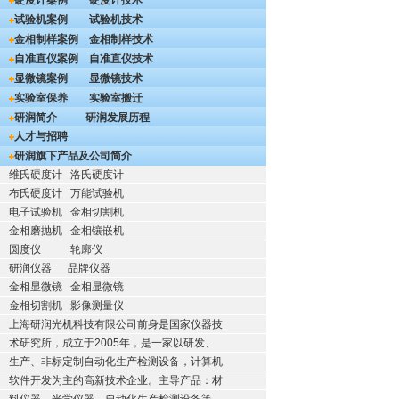
硬度计案例
硬度计技术
试验机案例
试验机技术
金相制样案例
金相制样技术
自准直仪案例
自准直仪技术
显微镜案例
显微镜技术
实验室保养
实验室搬迁
研润简介
研润发展历程
人才与招聘
研润旗下产品及公司简介
维氏硬度计
洛氏硬度计
布氏硬度计
万能试验机
电子试验机
金相切割机
金相磨抛机
金相镶嵌机
圆度仪
轮廓仪
研润仪器
品牌仪器
金相显微镜
金相显微镜
金相切割机
影像测量仪
上海研润光机科技有限公司前身是国家仪器技
术研究所，成立于2005年，是一家以研发、
生产、非标定制自动化生产检测设备，计算机
软件开发为主的高新技术企业。主导产品：材