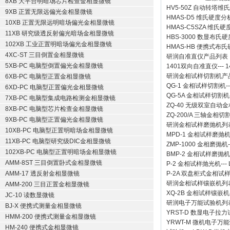
8XB 大平台明暗场芯片检查金相显微镜
HV5-50Z 自动转塔维
9XB 正置无限远偏光金相显微镜
HMAS-D5 维氏硬度
10XB 正置无限远明暗场偏光金相显微镜
HMAS-C5SZA 维
11XB 研究级透反射偏光暗场金相显微镜
HBS-3000 数显布氏
102XB 工业正置明暗场偏光金相显微镜
HMAS-HB 便携式布
4XC-ST 三目倒置金相显微镜
研润自准直仪
产品列表
5XB-PC 电脑型倒置偏光金相显微镜
1401双向自准直仪
---
1
研润金相试样切割机
产
6XB-PC 电脑型正置金相显微镜
QG-1
金相试样切割机
-
6XD-PC 电脑型正置偏光金相显微镜
QG-5A
金相试样切割机
7XB-PC 电脑型集成电路检测金相显微镜
ZQ-40
无级双室自动金
8XB-PC 电脑型芯片检查金相显微镜
ZQ-200/A
三轴金相切
9XB-PC 电脑型正置偏光金相显微镜
研润金相试样磨抛机
列
10XB-PC 电脑型正置明暗场金相显微镜
MPD-1
金相试样磨抛
11XB-PC 电脑型研究级DIC金相显微镜
ZMP-1000
金相磨抛机
102XB-PC 电脑型正置明暗场金相显微镜
BMP-2 金相试样磨抛机
AMM-8ST 三目倒置卧式金相显微镜
P-2 金相试样抛光机
---
AMM-17 透反射金相显微镜
P-2A 双盘柜式金相试
研润金相试样镶嵌机
列
AMM-200 三目正置金相显微镜
XQ-2B
金相试样镶嵌机
JC-10 读数显微镜
研润电子万能试验机
列
BJ-X 便携式测量金相显微镜
YRST-D 数显电子拉
HMM-200 便携式测量金相显微镜
YRWT-M 微机电子万
HM-240 便携式金相显微镜