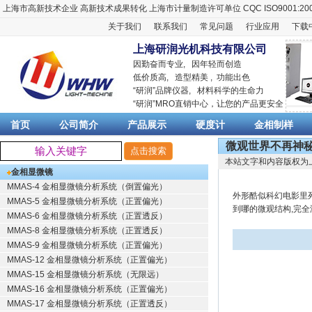
上海市高新技术企业
高新技术成果转化
上海市计量制造许可单位
CQC ISO9001:20
关于我们
联系我们
常见问题
行业应用
下载
上海研润光机科技有限公司
因勤奋而专业, 因年轻而创造
低价质高, 造型精美 , 功能出色
“
研润
”品牌仪器,
材料科学
的生命力
“
研润
”MRO直销中心，让您的产品更安全
首页
公司简介
产品展示
硬度计
金相制样
微观世界不再神秘
本站文字和内容版权为
金相显微镜
MMAS-4 金相显微镜分析系统（倒置偏光）
外形酷似科幻电影里死光
MMAS-5 金相显微镜分析系统（正置偏光）
到哪的微观结构,完全
MMAS-6 金相显微镜分析系统（正置透反）
MMAS-8 金相显微镜分析系统（正置透反）
MMAS-9 金相显微镜分析系统（正置偏光）
MMAS-12 金相显微镜分析系统（正置偏光）
MMAS-15 金相显微镜分析系统（无限远）
MMAS-16 金相显微镜分析系统（正置偏光）
MMAS-17 金相显微镜分析系统（正置透反）