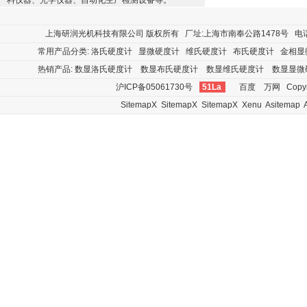
料仪器、光学仪器、自动化生产检测设备等。
上海研润光机科技有限公司
版权所有 厂址:上海市南奉公路1478号 电话:400
常用产品分类:
洛氏硬度计
显微硬度计
维氏硬度计
布氏硬度计
金相显
热销产品:
数显洛氏硬度计
数显布氏硬度计
数显维氏硬度计
数显显微
沪ICP备05061730号
51La
百度
万网
Copyr
SitemapX
SitemapX
SitemapX
Xenu
Asitemap