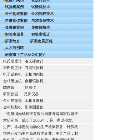
硬度计案例
硬度计技术
试验机案例
试验机技术
金相制样案例
金相制样技术
自准直仪案例
自准直仪技术
显微镜案例
显微镜技术
实验室保养
实验室搬迁
研润简介
研润发展历程
人才与招聘
研润旗下产品及公司简介
维氏硬度计
洛氏硬度计
布氏硬度计
万能试验机
电子试验机
金相切割机
金相磨抛机
金相镶嵌机
圆度仪
轮廓仪
研润仪器
品牌仪器
金相显微镜
金相显微镜
金相切割机
影像测量仪
上海研润光机科技有限公司前身是国家仪器技
术研究所，成立于2005年，是一家以研发、
生产、非标定制自动化生产检测设备，计算机
软件开发为主的高新技术企业。主导产品：材