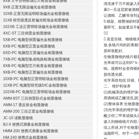
8XB 大平台明暗场芯片检查金相显微镜
清洗液千万不能渗入
9XB 正置无限远偏光金相显微镜
暴一旦这层胶被酒
10XB 正置无限远明暗场偏光金相显微镜
让酒精、乙醚等溶剂
11XB 研究级透反射偏光暗场金相显微镜
5.镜架、镜臀倾斜
102XB 工业正置明暗场偏光金相显微镜
紧即可。如旋紧后不
4XC-ST 三目倒置金相显微镜

 若是目镜、物镜
5XB-PC 电脑型倒置偏光金相显微镜
放,各镜片间的距离
6XB-PC 电脑型正置金相显微镜
原样装配好。
6XD-PC 电脑型正置偏光金相显微镜
生物显微镜的镜片都
7XB-PC 电脑型集成电路检测金相显微镜
光率就可以达到97％
8XB-PC 电脑型芯片检查金相显微镜
响。观察时会变得模
9XB-PC 电脑型正置偏光金相显微镜
损伤透光膜。
10XB-PC 电脑型正置明暗场金相显微镜
光学系统包括:目镜
11XB-PC 电脑型研究级DIC金相显微镜
二、 维护和保养
102XB-PC 电脑型正置明暗场金相显微镜
(1)机械系统的维护
用酒精或乙醚清洗,因
AMM-8ST 三目倒置卧式金相显微镜
(2)整体保养:生物
AMM-17 透反射金相显微镜
(3)光学系统的维护
AMM-200 三目正置金相显微镜
蘸少些二甲笨或镜头
JC-10 读数显微镜
渗入到物镜镜片内部,
BJ-X 便携式测量金相显微镜
综上所述,对于生物
HMM-200 便携式测量金相显微镜
油脂即可。对于一些结
HM-240 便携式金相显微镜