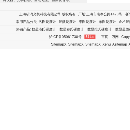
料仪器、光学仪器、自动化生产检测设备等。
上海研润光机科技有限公司
版权所有 厂址:上海市南奉公路1478号 电话:400
常用产品分类:
洛氏硬度计
显微硬度计
维氏硬度计
布氏硬度计
金相显
热销产品:
数显洛氏硬度计
数显布氏硬度计
数显维氏硬度计
数显显微
沪ICP备05061730号
51La
百度
万网
Copyr
SitemapX
SitemapX
SitemapX
Xenu
Asitemap