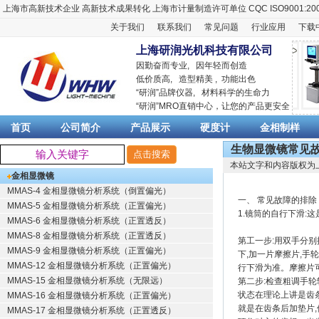
上海市高新技术企业
高新技术成果转化
上海市计量制造许可单位
CQC ISO9001:20
关于我们
联系我们
常见问题
行业应用
下载
上海研润光机科技有限公司
因勤奋而专业, 因年轻而创造
低价质高, 造型精美 , 功能出色
“
研润
”品牌仪器,
材料科学
的生命力
“
研润
”MRO直销中心，让您的产品更安全
首页
公司简介
产品展示
硬度计
金相制样
生物显微镜常见
本站文字和内容版权为
金相显微镜
MMAS-4 金相显微镜分析系统（倒置偏光）
一、 常见故障的排除
MMAS-5 金相显微镜分析系统（正置偏光）
1.镜筒的自行下滑
MMAS-6 金相显微镜分析系统（正置透反）
MMAS-8 金相显微镜分析系统（正置透反）
第工一步:用双手分
MMAS-9 金相显微镜分析系统（正置偏光）
下,加一片摩擦片,手
MMAS-12 金相显微镜分析系统（正置偏光）
行下滑为准。摩擦片
MMAS-15 金相显微镜分析系统（无限远）
第二步:检查粗调手
状态在理论上讲是齿
MMAS-16 金相显微镜分析系统（正置偏光）
就是在齿条后加垫片
MMAS-17 金相显微镜分析系统（正置透反）