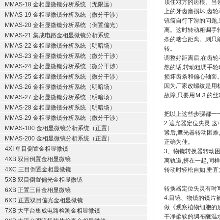
顶住对方的齿根。当
MMAS-18 金相显微镜分析系统（无限远）
上的牙齿磨损坏,齿
MMAS-19 金相显微镜分析系统（微分干涉）
镜筒自行下滑的问题
MMAS-20 金相显微镜分析系统（倒置偏光）
离。这时转动粗调手
MMAS-21 集成电路金相显微镜分析系统
条的啮合距离。则只
MMAS-22 金相显微镜分析系统（明暗场）
转。
MMAS-23 金相显微镜分析系统（微分干涉）
调整好距离后,在齿
MMAS-24 金相显微镜分析系统（微分干涉）
然的话,转动粗调手轮
MMAS-25 金相显微镜分析系统（微分干涉）
损坏齿条和偏心轴套
因为厂家改螺纹是用
MMAS-26 金相显微镜分析系统（明暗场）
故障,只要用Ｍ３的
MMAS-27 金相显微镜分析系统（明暗场）
MMAS-28 金相显微镜分析系统（明暗场）
把以上这些步骤都一
MMAS-29 金相显微镜分析系统（微分干涉）
2.遮光器定位失灵:
MMAS-100 金相显微镜分析系统（正置）
紧后,遮光器转动困难
MMAS-200 金相显微镜分析系统（正置）
正确为佳。
4XI 单目倒置金相显微镜
3、物镜转换器转动
4XB 双目倒置金相显微镜
离轨道,挤在一起,
4XC 三目倒置金相显微镜
转动时轻松自如,垂
5XB 双目倒置偏光金相显微镜
转换器定位失灵有时
6XB 正置三目金相显微镜
4.目镜、物镜的镜片
6XD 正置双目偏光金相显微镜
做《观察植物细胞的
7XB 大平台集成电路检测金相显微镜
干净柔软的绸布蘸温