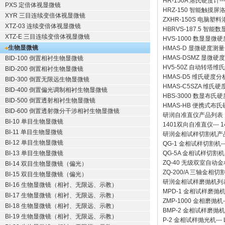
HR-150A 洛氏硬度计
--
PXS 定倍体视显微镜
HRZ-150 智能触摸
XYR 三目连续变倍体视显微镜
ZXHR-150S 电脑塑
XTZ-03 连续变倍体视显微镜
HBRVS-187.5 智
XTZ-E 三目连续变倍体视显微镜
HVS-1000 数显显微
生物显微镜
HMAS-D 显微硬度测
HMAS-DSMZ 显微
BID-100 倒置相衬生物显微镜
HV5-50Z 自动转塔维
BID-200 倒置相衬生物显微镜
HMAS-D5 维氏硬度
BID-300 倒置无限远生物显微镜
HMAS-C5SZA 维
BID-400 倒置偏光调制相衬生物显微镜
HBS-3000 数显布氏
BID-500 倒置透射相衬生物显微镜
HMAS-HB 便携式布
BID-600 倒置透射微分干涉相衬生物显微镜
研润自准直仪
产品列表
BI-10 单目生物显微镜
1401双向自准直仪
---
1
BI-11 单目生物显微镜
研润金相试样切割机
产
BI-12 单目生物显微镜
QG-1
金相试样切割机
-
BI-13 单目生物显微镜
QG-5A
金相试样切割机
ZQ-40
无级双室自动金
BI-14 双目生物显微镜（偏光）
ZQ-200/A
三轴金相切
BI-15 双目生物显微镜（偏光）
研润金相试样磨抛机
列
BI-16 生物显微镜（相衬、无限远、示教）
MPD-1
金相试样磨抛
BI-17 生物显微镜（相衬、无限远、示教）
ZMP-1000
金相磨抛机
BI-18 生物显微镜（相衬、无限远、示教）
BMP-2 金相试样磨抛机
BI-19 生物显微镜（相衬、无限远、示教）
P-2 金相试样抛光机
---