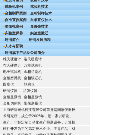
硬度计案例
硬度计技术
试验机案例
试验机技术
金相制样案例
金相制样技术
自准直仪案例
自准直仪技术
显微镜案例
显微镜技术
实验室保养
实验室搬迁
研润简介
研润发展历程
人才与招聘
研润旗下产品及公司简介
维氏硬度计
洛氏硬度计
布氏硬度计
万能试验机
电子试验机
金相切割机
金相磨抛机
金相镶嵌机
圆度仪
轮廓仪
研润仪器
品牌仪器
金相显微镜
金相显微镜
金相切割机
影像测量仪
上海研润光机科技有限公司前身是国家仪器技
术研究所，成立于2005年，是一家以研发、
生产、非标定制自动化生产检测设备，计算机
软件开发为主的高新技术企业。主导产品：材