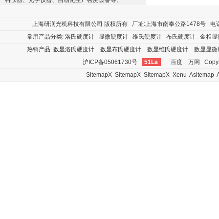
料仪器、光学仪器、自动化生产检测设备等。
上海研润光机科技有限公司
版权所有 厂址:上海市南奉公路1478号 电话:400
常用产品分类:
洛氏硬度计
显微硬度计
维氏硬度计
布氏硬度计
金相显
热销产品:
数显洛氏硬度计
数显布氏硬度计
数显维氏硬度计
数显显微
沪ICP备05061730号
51La
百度
万网
Copyr
SitemapX
SitemapX
SitemapX
Xenu
Asitemap