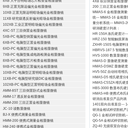
8XB 大平台明暗场芯片检查金相显微镜
4XB
双目倒置金相显微
9XB 正置无限远偏光金相显微镜
200
三目正置金相显微
MMAS-6
金相显微测量
10XB 正置无限远明暗场偏光金相显微镜
统
---
MMAS-16
金相显
11XB 研究级透反射偏光暗场金相显微镜
量分析系统
---
MMAS-2
102XB 工业正置明暗场偏光金相显微镜
研润硬度计
列表：
4XC-ST 三目倒置金相显微镜
HR-150A 洛氏硬度计
--
5XB-PC 电脑型倒置偏光金相显微镜
HRZ-150 智能触摸
6XB-PC 电脑型正置金相显微镜
ZXHR-150S 电脑塑
6XD-PC 电脑型正置偏光金相显微镜
HBRVS-187.5 智
7XB-PC 电脑型集成电路检测金相显微镜
HVS-1000 数显显微
8XB-PC 电脑型芯片检查金相显微镜
HMAS-D 显微硬度测
HMAS-DSMZ 显微
9XB-PC 电脑型正置偏光金相显微镜
HV5-50Z 自动转塔维
10XB-PC 电脑型正置明暗场金相显微镜
HMAS-D5 维氏硬度
11XB-PC 电脑型研究级DIC金相显微镜
HMAS-C5SZA 维
102XB-PC 电脑型正置明暗场金相显微镜
HBS-3000 数显布氏
AMM-8ST 三目倒置卧式金相显微镜
HMAS-HB 便携式布
AMM-17 透反射金相显微镜
研润自准直仪
产品列表
AMM-200 三目正置金相显微镜
1401双向自准直仪
---
1
JC-10 读数显微镜
研润金相试样切割机
产
BJ-X 便携式测量金相显微镜
QG-1
金相试样切割机
-
HMM-200 便携式测量金相显微镜
QG-5A
金相试样切割机
ZQ-40
无级双室自动金
HM-240 便携式金相显微镜