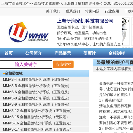
上海市高新技术企业
高新技术成果转化
上海市计量制造许可单位
CQC ISO9001:20
关于我们
联系我们
常见问题
行业应用
下载
上海研润光机科技有限公司
因勤奋而专业, 因年轻而创造
低价质高, 造型精美 , 功能出色
“
研润
”品牌仪器,
材料科学
的生命力
“
研润
”MRO直销中心，让您的产品更安全
首页
公司简介
产品展示
硬度计
金相制样
显微镜的维护与
本站文字和内容版权为
金相显微镜
MMAS-4 金相显微镜分析系统（倒置偏光）
显微镜是一种贵重和
MMAS-5 金相显微镜分析系统（正置偏光）
养，让它更好的为我
MMAS-6 金相显微镜分析系统（正置透反）
是我们最大的喜悦！
MMAS-8 金相显微镜分析系统（正置透反）
1）透镜的清洁
MMAS-9 金相显微镜分析系统（正置偏光）
清洁灰尘用用棉花棒
MMAS-12 金相显微镜分析系统（正置偏光）
软棉布，棉花棒镜头
MMAS-15 金相显微镜分析系统（无限远）
注意，不要用二甲苯
要特别当心不要引燃
MMAS-16 金相显微镜分析系统（正置偏光）
2）物镜和目镜的生
MMAS-17 金相显微镜分析系统（正置透反）