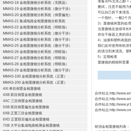
准备30%无水乙醇 
MMAS-18 金相显微镜分析系统（无限远）
擦拭，注意不能用力
MMAS-19 金相显微镜分析系统（微分干涉）
可以自己拆下来清洗
MMAS-20 金相显微镜分析系统（倒置偏光）
一个指针。一般2个
MMAS-21 集成电路金相显微镜分析系统
3）显微镜闲置的处
MMAS-22 金相显微镜分析系统（明暗场）
当显微镜在放假等长
MMAS-23 金相显微镜分析系统（微分干涉）
存在干燥器之类的容
MMAS-24 金相显微镜分析系统（微分干涉）
4）油漆和塑料表面
MMAS-25 金相显微镜分析系统（微分干涉）
我们反对使用有机溶
的清洁剂来清洗。塑
MMAS-26 金相显微镜分析系统（明暗场）
5）定期检查
MMAS-27 金相显微镜分析系统（明暗场）
显微镜的精细和贵重
MMAS-28 金相显微镜分析系统（明暗场）
MMAS-29 金相显微镜分析系统（微分干涉）
MMAS-100 金相显微镜分析系统（正置）
MMAS-200 金相显微镜分析系统（正置）
4XI 单目倒置金相显微镜
合作站点:
http://www.am
4XB 双目倒置金相显微镜
合作站点:
http://www.a
4XC 三目倒置金相显微镜
合作站点:
http://www.y
5XB 双目倒置偏光金相显微镜
合作站点:
http://www.cn
6XB 正置三目金相显微镜
6XD 正置双目偏光金相显微镜
7XB 大平台集成电路检测金相显微镜
研润金相显微镜
列表：