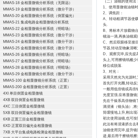
（二）油镜的使用法
MMAS-18 金相显微镜分析系统（无限远）
1、使用显微镜油镜时
MMAS-19 金相显微镜分析系统（微分干涉）
2、调焦距：
MMAS-20 金相显微镜分析系统（倒置偏光）
A、转动粗调节器使
MMAS-21 集成电路金相显微镜分析系统
头.
MMAS-22 金相显微镜分析系统（明暗场）
B、将标本片放载物台
MMAS-23 金相显微镜分析系统（微分干涉）
镜油一滴,再换油镜观
MMAS-24 金相显微镜分析系统（微分干涉）
C、然后双眼移至接目
MMAS-25 金相显微镜分析系统（微分干涉）
节器,转动至物象清晰
D、观察完毕,应先提
MMAS-26 金相显微镜分析系统（明暗场）
头上,可用擦镜纸蘸少
MMAS-27 金相显微镜分析系统（明暗场）
移位或脱落.
MMAS-28 金相显微镜分析系统（明暗场）
3、对光：
MMAS-29 金相显微镜分析系统（微分干涉）
采用天然光为光源时,
MMAS-100 金相显微镜分析系统（正置）
首先打开光圈,转动反
MMAS-200 金相显微镜分析系统（正置）
一般用低倍镜或高倍
4XI 单目倒置金相显微镜
光度宜强.应将显微镜
4XB 双目倒置金相显微镜
先在干燥系高倍物镜下
4XC 三目倒置金相显微镜
滴浸液（镜头油）,将
筒缓慢地上升,刚出现
5XB 双目倒置偏光金相显微镜
初次使用油镜,也可按
6XB 正置三目金相显微镜
此法有将浸液挤出去和
6XD 正置双目偏光金相显微镜
油镜使用完毕,提升镜
7XB 大平台集成电路检测金相显微镜
迹,最后用干擦镜纸擦