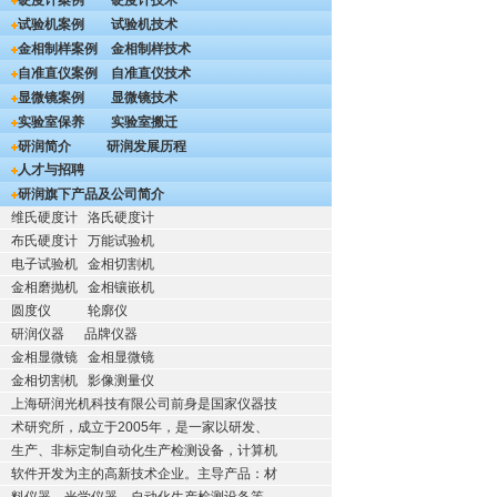
硬度计案例
硬度计技术
试验机案例
试验机技术
金相制样案例
金相制样技术
自准直仪案例
自准直仪技术
显微镜案例
显微镜技术
实验室保养
实验室搬迁
研润简介
研润发展历程
人才与招聘
研润旗下产品及公司简介
维氏硬度计
洛氏硬度计
布氏硬度计
万能试验机
电子试验机
金相切割机
金相磨抛机
金相镶嵌机
圆度仪
轮廓仪
研润仪器
品牌仪器
金相显微镜
金相显微镜
金相切割机
影像测量仪
上海研润光机科技有限公司前身是国家仪器技
术研究所，成立于2005年，是一家以研发、
生产、非标定制自动化生产检测设备，计算机
软件开发为主的高新技术企业。主导产品：材