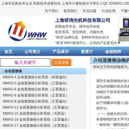
上海市高新技术企业
高新技术成果转化
上海市计量制造许可单位
CQC ISO9001:20
关于我们
联系我们
常见问题
行业应用
下载
上海研润光机科技有限公司
因勤奋而专业, 因年轻而创造
低价质高, 造型精美 , 功能出色
“
研润
”品牌仪器,
材料科学
的生命力
“
研润
”MRO直销中心，让您的产品更安全
首页
公司简介
产品展示
硬度计
金相制样
介绍显微镜油镜
本站文字和内容版权为
金相显微镜
MMAS-4 金相显微镜分析系统（倒置偏光）
通型生物显微镜的放
MMAS-5 金相显微镜分析系统（正置偏光）
染色的细菌的形态和真
MMAS-6 金相显微镜分析系统（正置透反）
油镜比干燥系高倍物镜
MMAS-8 金相显微镜分析系统（正置透反）
损坏油镜.
MMAS-9 金相显微镜分析系统（正置偏光）
由于细菌体积微小,故
MMAS-12 金相显微镜分析系统（正置偏光）
保护法.
MMAS-15 金相显微镜分析系统（无限远）
（一）油镜头的识别
各接物镜的放大率可由
MMAS-16 金相显微镜分析系统（正置偏光）
一般刻有一圈黑线或白线,
MMAS-17 金相显微镜分析系统（正置透反）