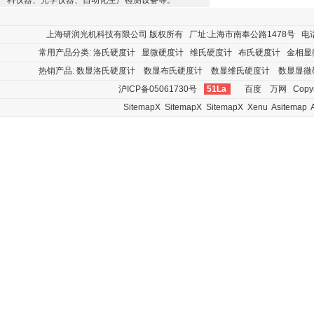
料仪器、光学仪器、自动化生产检测设备等。
上海研润光机科技有限公司
版权所有 厂址:上海市南奉公路1478号 电话:400
常用产品分类:
洛氏硬度计
显微硬度计
维氏硬度计
布氏硬度计
金相显
热销产品:
数显洛氏硬度计
数显布氏硬度计
数显维氏硬度计
数显显微
沪ICP备05061730号
51La
百度
万网
Copyr
SitemapX
SitemapX
SitemapX
Xenu
Asitemap