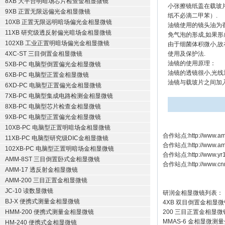
8XB 大平台明暗场芯片检查金相显微镜
小张擦镜纸盖在载玻
9XB 正置无限远偏光金相显微镜
纸不必滴二甲苯）.
10XB 正置无限远明暗场偏光金相显微镜
油镜使用的镜头油为香
11XB 研究级透反射偏光暗场金相显微镜
免气泡的形成,如果形
102XB 工业正置明暗场偏光金相显微镜
由于细菌体积微小,故
4XC-ST 三目倒置金相显微镜
使用及保护法.
油镜的使用原理：
5XB-PC 电脑型倒置偏光金相显微镜
油镜的透镜很小,光线
6XB-PC 电脑型正置金相显微镜
油镜与载玻片之间加入
6XD-PC 电脑型正置偏光金相显微镜
7XB-PC 电脑型集成电路检测金相显微镜
8XB-PC 电脑型芯片检查金相显微镜
9XB-PC 电脑型正置偏光金相显微镜
10XB-PC 电脑型正置明暗场金相显微镜
合作站点:
http://www.am
11XB-PC 电脑型研究级DIC金相显微镜
合作站点:
http://www.a
102XB-PC 电脑型正置明暗场金相显微镜
合作站点:
http://www.y
AMM-8ST 三目倒置卧式金相显微镜
合作站点:
http://www.cn
AMM-17 透反射金相显微镜
AMM-200 三目正置金相显微镜
JC-10 读数显微镜
研润金相显微镜
列表：
BJ-X 便携式测量金相显微镜
4XB
双目倒置金相显微
HMM-200 便携式测量金相显微镜
200
三目正置金相显微
MMAS-6
金相显微测量
HM-240 便携式金相显微镜