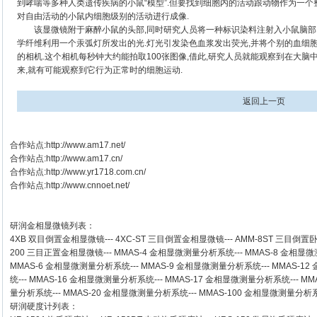
到哮喘等多种人类遗传疾病的小鼠“模型”.但要找到细胞内的活动跟动物作为一个
对自由活动的小鼠内细胞级别的活动进行成像.
该显微镜附于麻醉小鼠的头部,同时研究人员将一种标识染料注射入小鼠脑部以
学纤维利用一个汞弧灯所发出的光.灯光引发染色血浆发出荧光,并将个别的血细
的相机.这个相机每秒钟大约能拍取100张图像,借此,研究人员就能观察到在大
来,就有可能观察到它行为正常时的细胞运动.
返回上一页
合作站点:
http://www.am17.net/
合作站点:
http://www.am17.cn/
合作站点:
http://www.yr1718.com.cn/
合作站点:
http://www.cnnoet.net/
研润金相显微镜
列表：
4XB
双目倒置金相显微镜
---
4XC-ST
三目倒置金相显微镜
---
AMM-8ST
三目倒置
200
三目正置金相显微镜
---
MMAS-4
金相显微测量分析系统
---
MMAS-8
金相显微
MMAS-6
金相显微测量分析系统
---
MMAS-9
金相显微测量分析系统
---
MMAS-12
统
---
MMAS-16
金相显微测量分析系统
---
MMAS-17
金相显微测量分析系统
---
MM
量分析系统
---
MMAS-20
金相显微测量分析系统
---
MMAS-100
金相显微测量分析
研润硬度计
列表：