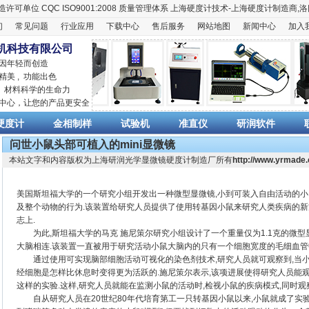
造许可单位
CQC ISO9001:2008
质量管理体系
上海硬度计
技术-上海
硬度计
制造商,
洛
们
常见问题
行业应用
下载中心
售后服务
网站地图
新闻中心
加入
机科技有限公司
 因年轻而创造
精美 , 功能出色
,
材料科学
的生命力
销中心，让您的产品更安全
硬度计
金相制样
试验机
准直仪
研润软件
问世小鼠头部可植入的mini显微镜
本站文字和内容版权为上海研润光学显微镜硬度计制造厂所有
http://www.yrmade
美国斯坦福大学的一个研究小组开发出一种微型显微镜,小到可装入自由活动的小
及整个动物的行为.该装置给研究人员提供了使用转基因小鼠来研究人类疾病的新
志上.
为此,斯坦福大学的马克 施尼策尔研究小组设计了一个重量仅为1.1克的微型
大脑相连.该装置一直被用于研究活动小鼠大脑内的只有一个细胞宽度的毛细血管
通过使用可实现脑部细胞活动可视化的染色剂技术,研究人员就可观察到,当小鼠运
经细胞是怎样比休息时变得更为活跃的.施尼策尔表示,该项进展使得研究人员能
这样的实验.这样,研究人员就能在监测小鼠的活动时,检视小鼠的疾病模式,同时观
自从研究人员在20世纪80年代培育第工一只转基因小鼠以来,小鼠就成了实验