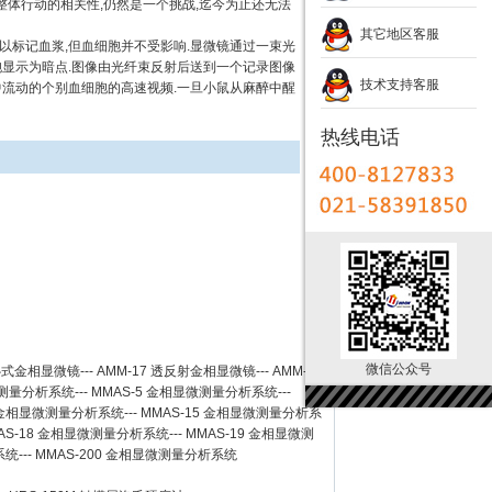
整体行动的相关性,仍然是一个挑战,迄今为止还无法
其它地区客服
标记血浆,但血细胞并不受影响.显微镜通过一束光
胞显示为暗点.图像由光纤束反射后送到一个记录图像
技术支持客服
脑中流动的个别血细胞的高速视频.一旦小鼠从麻醉中醒
热线电话
微信公众号
卧式金相显微镜
---
AMM-17
透反射金相显微镜
---
AMM-
测量分析系统
---
MMAS-5
金相显微测量分析系统
---
金相显微测量分析系统
---
MMAS-15
金相显微测量分析系
AS-18
金相显微测量分析系统
---
MMAS-19
金相显微测
系统
---
MMAS-200
金相显微测量分析系统