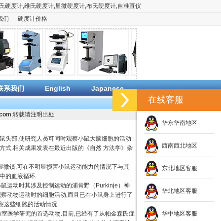
氏硬度计
,
维氏硬度计
,
显微硬度计
,
布氏硬度计
,
自准直仪
我们
硬度计价格
联系我们
English
Japanese
在线客服
.com
;转载请注明出处
华东华南地区
鼠头部,使研究人员可同时观察小鼠大脑细胞的活动
西南西北地区
方式.相关成果发表在最近出版的《自然 方法学》杂
显微镜,可在不明显损害小鼠运动能力的情况下与其
东北地区客服
中的血液循环.
动时其涉及控制运动的浦肯野（Purkinje）神
华北地区客服
观察动物运动时的细胞活动,而且已在小鼠身上进行了
察这些细胞的活动情况.
室医学研究的首选动物.目前,已经有了从帕金森氏症
华中地区客服