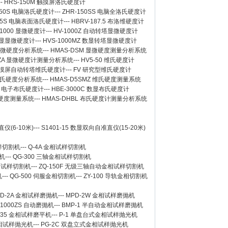
--
HRS-150M 触摸屏洛氏硬度计
150S 电脑洛氏硬度计
---
ZHR-150SS 电脑全洛氏硬度计
-45S 电脑表面洛氏硬度计
---
HBRV-187.5 布洛维硬度计
-1000 显微硬度计
---
HV-1000Z 自动转塔显微硬度计
 数显显微硬度计
---
HVS-1000MZ 数显转塔显微硬度计
 显微硬度分析系统
---
HMAS-DSM 显微硬度测量分析系统
SZA 显微硬度计测量分析系统
---
HV5-50 维氏硬度计
Z 触摸屏自动转塔维氏硬度计
---
FV 研究型维氏硬度计
 维氏硬度分析系统
---
HMAS-D5SMZ 维氏硬度测量系统
0A 电子布氏硬度计
---
HBE-3000C 数显布氏硬度计
氏硬度测量系统
---
HMAS-DHBL 布氏硬度计测量分析系统
仪(6-10米)
---
S1401-15 数显双向自准直仪(15-20米)
样切割机
---
Q-4A
金相试样切割机
机
---
QG-300
三轴金相试样切割机
相试样切割机
---
ZQ-150F
无级三轴自动金相试样切割机
机
---
QG-500
伺服金相切割机
---
ZY-100
导轨金相切割机
D-2A
金相试样磨抛机
---
MPD-2W
金相试样磨抛机
-1000ZS 自动磨抛机
---
BMP-1 半自动金相试样磨抛机
-35 金相试样磨平机
---
P-1 单盘台式金相试样抛光机
金相试样抛光机
---
PG-2C 双盘立式金相试样抛光机