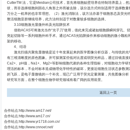
CutterTM 法，它是Meidian公司技术，首先将细胞贴壁培养在特制培养皿
状，而非选择细胞则因在八角形之外而被去除，该分选方式特别适用于选择数量
万分之一机率的也非常理想。（2）激光消除法，该方法亦基于细胞形态及荧光
整活细胞亚群继续培养，此方法特别适于对数量较多细胞的选择。
3.10细胞激光显微外科及光陷阱技术
借助ACAS可将激光当作“光子刀”使用，借此来完成诸如细胞膜瞬间穿孔、
突起切除等一系列细胞外科手术。通过ACAS光陷阱操作来移动细胞的微小颗粒
架的移动。
4、结语
激光扫描共聚焦显微镜是近十年发展起来的医学图像分析仪器，与传统的光学
有三维清晰度的原色图象。并可探测某些低对比度或弱荧光样品，通过目镜直接
Ca2+、pH值，Na1+、Mg2+等影响细胞代谢的各种生理指标，对细胞动力
理活的标本，不会对标本造成物理化学特性的破坏，更接近细胞生活状态参数测
的飞跃，是电子显微镜的一个补充，现已广泛用于荧光定量测量，共焦图像分析
研究等方面，在整个细胞生物学研究领域有着广阔的应用前景。
返回上一页
合作站点:
http://www.am17.net/
合作站点:
http://www.am17.cn/
合作站点:
http://www.yr1718.com.cn/
合作站点:
http://www.cnnoet.net/