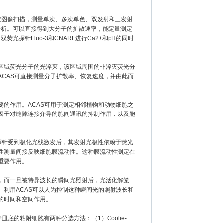
维图像扫描，测量单次、多次单色、双发射和三发射
作定量分析。可以直接得到大分子的扩散速率，能定量测定
探针Fluo-3和CNARF进行Ca2+和pH的同时
域荧光分子的光淬灭，该区域周围的非淬灭荧光分
CAS可直接测量分子扩散率、恢复速度，并由此而
的作用。ACAS可用于测定相邻植物和动物细胞之
因子对缝隙连接介导的胞间通讯的抑制作用，以及胞
探针受到极化光线激发后，其发射光极性依赖于荧光
性测量间接反映细胞膜流动性。这种膜流动性测定在
重要作用。
而一旦被特异波长的瞬间光照射后，光活化解笼
利用ACAS可以人为控制这种瞬间光的照射波长和
的时间和空间作用。
的粘附细胞有两种分选方法：（1）Coolie-