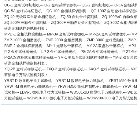
QG-1
金相试样切割机
---
Q-2
金相试样切割机
---
QG-2
岩相切割机
---
Q-3A
金相试
QG-5A
金相试样切割机
---
QG-100
金相试样切割机
---
QG-100Z
自动金相试样切割
ZQ-40
无级双室自动金相切割机
---
ZQ-50
自动金相切割机
---
ZQ-100/A/C
自动金
ZQ-200/A
三轴金相切割机
---
ZQ-300F
三轴自动金相切割机
---
ZQ-300Z
金相切割
研润金相试样磨抛机
列表：
MPD-1
金相试样磨抛机
---
MP-3A
金相试样磨抛机
---
MP-2A
金相试样磨抛机
---
MP
ZMP-1000
金相磨抛机
---
ZMP-2000
金相磨抛机
---
ZMP-3000
金相磨抛机
---
ZMP
BMP-2 金相试样磨抛机
---
MY-1 光谱砂带磨样机
---
MY-2A 双盘砂带磨样机
---
MPJ
P-2 金相试样抛光机
---
LP-2 金相试样抛光机
---
PG-2A 金相试样抛光机
---
P-2T 
P-2A 双盘柜式金相试样抛光机
---
YM-1 单盘台式金相试样预磨机
---
YM-2 双盘
研润金相试样镶嵌机
列表：
XQ-2B
金相试样镶嵌机
---
ZXQ-2
金相试样镶嵌机
---
AXQ-5
金相试样镶嵌机
---
AX
研润电子万能试验机
列表：
YRST-D 数显电子拉力试验机
---
YRST-M 数显电子拉力试验机
---
YRST-M50 
YRWT-M 微机电子万能试验机
---
YRWT-M50 微机控制电子万能试验机
---
YRWT-
试验机
---
LDW-5 微机电子拉力试验机
---
WDS01-2D 数显电子万能试验机
---
WDS
万能试验机
---
WDW10-100 微机电子万能试验机
---
WDW200-300 电子万能试验