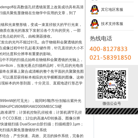
engoff在高数值孔径透镜装置上改装成功具有高清
其它地区客服
有关激光扫描共聚焦显微镜在生物学中应用的文章，到了
技术支持客服
镜和光束整形镜，变成一束直径较大的平行光束，
光物质在激光的激发下发射沿各个方向的荧光，一部
过焦点处的针孔，由检测器接收。
热线电话
置发出的光均不能过针孔。由于物镜和会聚透镜的焦
在成像过程中针孔起着关键作用，针孔直径的大小不
的对比度和分辨率有重要的影响。
样品中不同的扫描点始终在物镜和会聚透镜的光轴上，
cm×8cm，当激光逐点扫描样品时，针孔后的光电倍
最终在屏幕上聚合成清晰的整个焦平面的共聚聚焦图
，可以逐层获得标本相应的光学横断面的图像。这称
表现标本的外形剖面，十分灵活、直观地进行形态学
光、999mW的可见光），能同时/顺序/分别输出紫外光
微信公众号
zPCI/80MBRAM/2000MBSCSI硬
自动控制光路准调节；计算机控制孔径校准；计算机调节孔径
 个CCD系统；12位的高速A/D转换器。图像分辨
快速镜扫描 DualScan台阶扫描；扫描精度0.1μm；
2激光扫描共聚焦显微镜软件系统
技术结合，产生快速、高效、灵活的操作系统，完备的