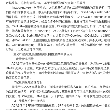
数据采集、分析与管理功能。基于生物医学研究有如下的软件。
ImageAnalyze―对于单色、比色和三色标记的二维荧光图像的定量分析，可产
的自动扫描和荧光定量，以及相同区域的时间顺序扫描。RatioAnalysis和Kin
图像扫描三种测定形式，以监测各种速率的生物反应。Cell?CCellCommunicat
可光淬灭特异的细胞荧光，然后在多个时间点扫描，此扫描可对单一区域或细胞
叠。CellList―储存被选择细胞的位置，即可自动对较大样品进行扫描，又可
量、筛选和重复测定。CellSorting―ACAS具备如下四种分选方式：Ablatio
②CookieCutterSort在用户定义的中心点四周切割Cookies。③QuickSort：对已
选。④ManualSort：直接使用鼠标控制载物台位置及激光脉冲，并杀灭和分
作。ConfocalImaging―共聚焦分析，可实现Z 轴定量，三维立体图像分析
影法），以及视点移动动画。
3激光扫描共聚焦显微镜在细胞生物学中的应用
3.1定量荧光测量
ACAS可进行重复性极佳的低光探测及活细胞荧光定量分析。利用这一功能既
RNA和受体分子含量、成份及分布进行定性及定量测定，还可测定诸如膜电位
度快速的免疫荧光测定，这种定量可以准确监测抗原表达，细胞结合和杀伤及定
确定位及定量信息。
3.2定量共聚焦图像分析
借助于ACAS激光共焦系统，可以获得生物样品高反差、高分辨率、高灵敏
的系列及光切片，从而得到各层面的信息，三维重建后可以揭示亚细胞结构的空
的变化，如DNA含量、RNA含量、分子扩散、胞内离子等，亦可以对这些动态
3.3三维重组分析生物结构
ACAS使用SFP进行三维图像重组，SFP将各光学切片的数据组合成一个真