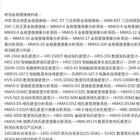
研润金相显微镜
列表：
4XB
双目倒置金相显微镜
---
4XC-ST
三目倒置金相显微镜
---
AMM-8ST
三目倒置
200
三目正置金相显微镜
---
MMAS-4
金相显微测量分析系统
---
MMAS-8
金相显微
MMAS-6
金相显微测量分析系统
---
MMAS-9
金相显微测量分析系统
---
MMAS-12
统
---
MMAS-16
金相显微测量分析系统
---
MMAS-17
金相显微测量分析系统
---
MM
量分析系统
---
MMAS-20
金相显微测量分析系统
---
MMAS-100
金相显微测量分析
研润硬度计
列表：
HR-150A 洛氏硬度计
---
HR-150DT 电动洛氏硬度计
---
HRS-150 数显洛氏硬度计
-
HRZ-150 智能触摸屏洛氏硬度计
---
HRZ-150S 智能触摸屏全洛氏硬度计
---
ZHR-
ZXHR-150S 电脑塑料洛氏硬度计
---
HRZ-45 智能触摸屏表面洛氏硬度计
---
ZHR
HBRVS-187.5 智能数显布洛维硬度计
---
ZHBRVS-187.5 电脑布洛维硬度计
---
HV
HVS-1000 数显显微硬度计
---
HVS-1000Z 数显转塔显微硬度计
---
HVS-1000M
HMAS-D 显微硬度测量分析系统
---
HMAS-DS 显微硬度测量系统
---
HMAS-DSZ
HMAS-DSMZ 显微硬度分析系统
---
HMAS-CSZD 显微硬度测量系统
---
HMAS-C
HV5-50Z 自动转塔维氏硬度计
---
HVS5-50M 触摸屏维氏硬度计
---
HVS5-50M
HMAS-D5 维氏硬度分析系统
---
HMAS-D5Z 维氏硬度测量系统
---
HMAS-D5SM
HMAS-C5SZA 维氏硬度计测量分析系统
---
HB-2 锤击式布氏硬度计
---
HBE-300
HBS-3000 数显布氏硬度计
---
HBS-3000L 触摸屏布氏硬度计
---
HMAS-DHB 布
HMAS-HB 便携式布氏硬度测量分析系统
---
HBM-2017A 数显异形布氏硬度计
研润自准直仪
产品列表：
1401双向自准直仪
---
1401-15/20 双向自准直仪(15-20米)
---
S1401 数显双向自准直
研润金相试样切割机
产品列表：