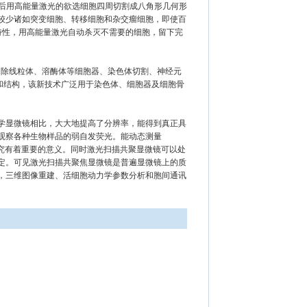
上，然后用高能量激光的欲选细胞四周切割成八角形几何形
较少诸如突变细胞、转移细胞和杂交瘤细胞，即使百
特性，用高能量激光自动杀灭不需要的细胞，留下完
切除线粒体、溶酶体等细胞器、染色体切割、神经元
和结构，该新技术广泛用于染色体、细胞器及细胞骨
显微镜相比，大大地提高了分辨率，能得到真正具
观察各种生物样品的弱自发荧光。能动态测量
学研究有着重要的意义。同时激光扫描共聚显微镜可以处
定。可见激光扫描共聚焦显微镜是普遍显微镜上的质
，三维图像重建、活细胞动力学参数分析和胞间通讯