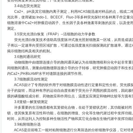
变照明角度来突出其特征，产生更生动逼真的三维效果。
3.4动态荧光测定
Ca2+、pH及其它细胞内离子测定，利用ACAS能迅速对样品的点，线或二
光比率，使用诸如 Indo-1、BCECF、Fluo-3等多种荧光探针对各种离子
细胞溶液中Ca2+对肿瘤启动因子、生长因子及各种激素等刺激的反应，以及使用双荧光
测定。
3.5荧光光漂白恢复（FRAP）--活细胞的动力学参数
荧光光漂白恢复技术借助高强度脉冲式激光照射细胞某一区域，从而造成该区
子将以一定速率向受照区域扩散，可通过低强度激光扫描探测此扩散速率。通过A
揭示细胞结构及相关的机制。
3.6胞间通讯研究
动物细胞中由缝隙连接介导的胞间通讯被认为在细胞增殖和分化中起非常重要
间细胞间通讯，测量由细胞缝隙连接介导的分子转移，研究肿瘤启动因子和生长
内Ca2+,PH和cAMP水平对缝隙连接的调节作用。
3.7细胞膜流动性测定
ACAS设计了专用的软件用于对细胞膜流动性进行定量和定性分析。荧光膜
分子的旋转，而这种有序的运动自由度依赖于荧光分子周围的膜流动性，因此极
膜的磷脂酸组成分析、药物效应和作用位点，温度反应测定和物种比较等方面有
3.8笼锁―解笼锁测定
许多重要的生活物质都有其笼锁化合物，在处于笼锁状态时，其功能被封闭，
锁，使其恢复原有活性和功能，在细胞的增值、分化等生物代谢过程中发挥功能。
时间，从而达到人为控制多种生物活性产物和其它化合物在生物代谢中发挥功能
3.9粘附细胞分选
ACAS是目前唯工一能对粘附细胞进行分离筛选的分析细胞学仪器，它对培养皿底