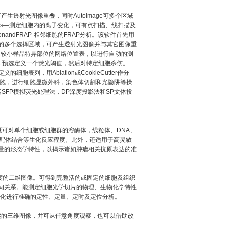
生透射光图像重叠，同时AutoImage可多个区域
etics―测定细胞内的离子变化，可有点扫描、线扫描及
ionandFRAP-相邻细胞的FRAP分析。该软件首先用
的多个选择区域，可产生透射光图像并与其它图像重
产生较小样品特异部位的网络位置表，以进行自动的测
nSort:预选定义一个荧光阈值，然后对特定细胞杀伤。
定义的细胞表列，用Ablation或CookieCutter作分
选细胞，进行细胞显微外科，染色体切割和光隐阱等操
（包括SFP模拟荧光处理法，DP深度投影法和SP文体投
可对单个细胞或细胞群的溶酶体，线粒体、DNA、
和配体结合等生化反应程度。此外，还适用于高灵敏
量的形态学特性，以揭示诸如肿瘤相关抗原表达的准
度的二维图像。可得到完整活的或固定的细胞及组织
间关系。能测定细胞光学切片的物理、生物化学特性
变化进行准确的定性、定量、定时及定位分析。
实的三维图像，并可从任意角度观察，也可以借助改