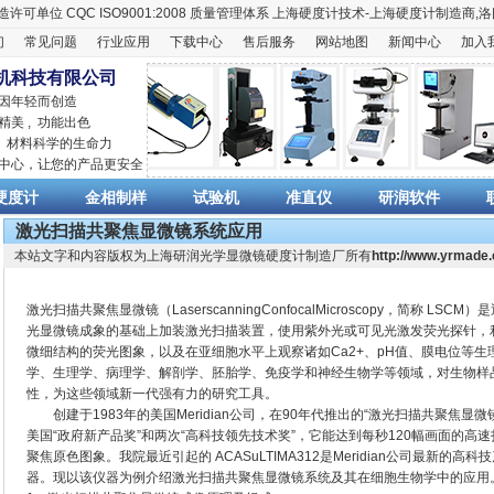
造许可单位
CQC ISO9001:2008
质量管理体系
上海硬度计
技术-上海
硬度计
制造商,
洛
们
常见问题
行业应用
下载中心
售后服务
网站地图
新闻中心
加入
机科技有限公司
 因年轻而创造
精美 , 功能出色
,
材料科学
的生命力
销中心，让您的产品更安全
硬度计
金相制样
试验机
准直仪
研润软件
激光扫描共聚焦显微镜系统应用
本站文字和内容版权为上海研润光学显微镜硬度计制造厂所有
http://www.yrmade
激光扫描共聚焦显微镜（LaserscanningConfocalMicroscopy，简称
光显微镜成象的基础上加装激光扫描装置，使用紫外光或可见光激发荧光探针，
微细结构的荧光图象，以及在亚细胞水平上观察诸如Ca2+、pH值、膜电位等
学、生理学、病理学、解剖学、胚胎学、免疫学和神经生物学等领域，对生物样
性，为这些领域新一代强有力的研究工具。
创建于1983年的美国Meridian公司，在90年代推出的“激光扫描共聚焦
美国“政府新产品奖”和两次“高科技领先技术奖”，它能达到每秒120幅画面的
聚焦原色图象。我院最近引起的 ACASuLTIMA312是Meridian公司最新
器。现以该仪器为例介绍激光扫描共聚焦显微镜系统及其在细胞生物学中的应用