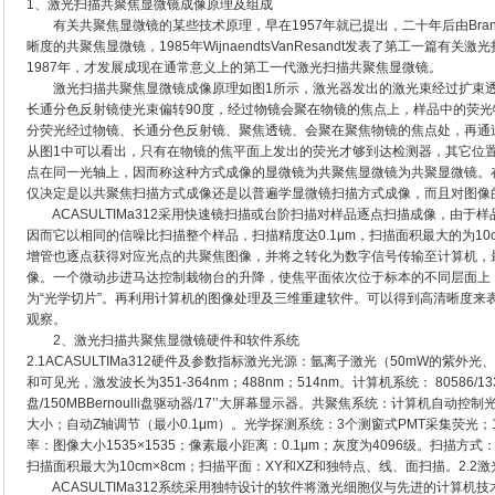
1、激光扫描共聚焦显微镜成像原理及组成
有关共聚焦显微镜的某些技术原理，早在1957年就已提出，二十年后由Brand
晰度的共聚焦显微镜，1985年WijnaendtsVanResandt发表了第工一篇
1987年，才发展成现在通常意义上的第工一代激光扫描共聚焦显微镜。
激光扫描共聚焦显微镜成像原理如图1所示，激光器发出的激光束经过扩束透
长通分色反射镜使光束偏转90度，经过物镜会聚在物镜的焦点上，样品中的荧
分荧光经过物镜、长通分色反射镜、聚焦透镜、会聚在聚焦物镜的焦点处，再通
从图1中可以看出，只有在物镜的焦平面上发出的荧光才够到达检测器，其它位
点在同一光轴上，因而称这种方式成像的显微镜为共聚焦显微镜为共聚显微镜。
仅决定是以共聚焦扫描方式成像还是以普遍学显微镜扫描方式成像，而且对图像
ACASULTIMa312采用快速镜扫描或台阶扫描对样品逐点扫描成像，由于
因而它以相同的信噪比扫描整个样品，扫描精度达0.1μm，扫描面积最大的为10
增管也逐点获得对应光点的共聚焦图像，并将之转化为数字信号传输至计算机，
像。一个微动步进马达控制栽物台的升降，使焦平面依次位于标本的不同层面上
为“光学切片”。再利用计算机的图像处理及三维重建软件。可以得到高清晰度来
观察。
2、激光扫描共聚焦显微镜硬件和软件系统
2.1ACASULTIMa312硬件及参数指标激光光源：氩离子激光（50mW的紫外
和可见光，激发波长为351-364nm；488nm；514nm。计算机系统： 80586/133MH
盘/150MBBernoulli盘驱动器/17’’大屏幕显示器。共聚焦系统：计算机
大小；自动Z轴调节（最小0.1μm）。光学探测系统：3个测窗式PMT采集荧光；1
率：图像大小1535×1535；像素最小距离：0.1μm；灰度为4096级。扫描方式：
扫描面积最大为10cm×8cm；扫描平面：XY和XZ和独特点、线、面扫描。2.
ACASULTIMa312系统采用独特设计的软件将激光细胞仪与先进的计算机