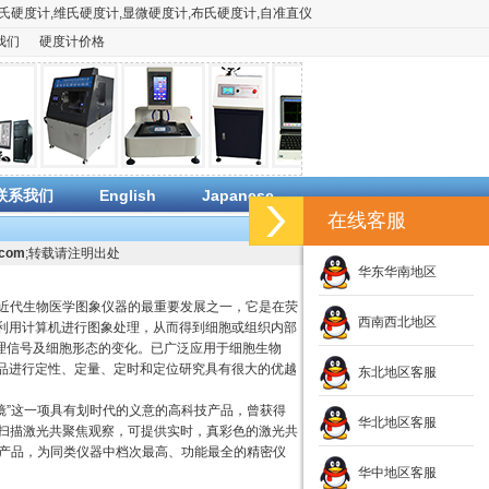
氏硬度计
,
维氏硬度计
,
显微硬度计
,
布氏硬度计
,
自准直仪
我们
硬度计价格
联系我们
English
Japanese
在线客服
.com
;转载请注明出处
华东华南地区
 LSCM）是近代生物医学图象仪器的最重要发展之一，它是在荧
西南西北地区
利用计算机进行图象处理，从而得到细胞或组织内部
生理信号及细胞形态的变化。已广泛应用于细胞生物
品进行定性、定量、定时和定位研究具有很大的优越
东北地区客服
显微镜”这一项具有划时代的义意的高科技产品，曾获得
华北地区客服
高速扫描激光共聚焦观察，可提供实时，真彩色的激光共
的高科技产品，为同类仪器中档次最高、功能最全的精密仪
。
华中地区客服